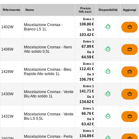
Prezzo
Riferimento
Nome
Disponibilità
Aggiungi
IVA escl.
Entro 1
108.86 €
Miscelazione Cromax -
1402W
Bianco LS 1L
Da
3
103.42 €
Entro 1
67.99 €
Miscelazione Cromax - Nero
1406W
Alto solido 0,5L
Da
3
64.59 €
Entro 1
112.41 €
Miscelazione Cromax - Bleu
1428W
Rapide Alto solido 1L
Da
3
106.79 €
Entro 1
141.71 €
Miscelazione Cromax - Verde
1430W
Blu Alto solido 1L
Da
3
134.62 €
Entro 1
66.76 €
Miscelazione Cromax - Verde
1431W
Blu LS 0,5L
Da
3
63.42 €
Entro 1
134.89 €
Miscelazione Cromax - Perla
1507W