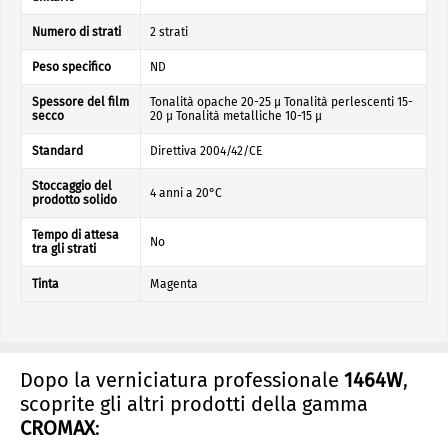
Numero di strati
2 strati
Peso specifico
ND
Spessore del film
Tonalità opache 20-25 µ Tonalità perlescenti 15-
secco
20 µ Tonalità metalliche 10-15 µ
Standard
Direttiva 2004/42/CE
Stoccaggio del
4 anni a 20°C
prodotto solido
Tempo di attesa
No
tra gli strati
Tinta
Magenta
Dopo la verniciatura professionale
1464W
,
scoprite gli altri prodotti della gamma
CROMAX
: