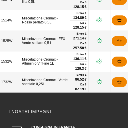
lilla 0,5L
Da
3
128.15 €
Entro 1
134.89 €
Miscelazione Cromax -
1514W
Rosso perlato 0,5L
Da
3
128.15 €
Entro 1
271.14 €
Miscelazione Cromax - EFX
1525W
Verde stellare 0,5 l
Da
3
257.58 €
Entro 1
136.11 €
Miscelazione Cromax -
1532W
Alluminio Vif Fine 1L
Da
3
129.3 €
Entro 1
86.52 €
Miscelazione Cromax - Verde
1732W
speciale 0,25L
Da
3
82.19 €
I NOSTRI IMPEGNI
CONSEGNA IN FRANCIA