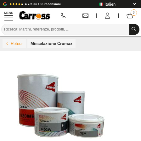
4.7/5
su
188 recensioni
MENU
PROMOZIONI
Miscelazione Cromax
CODICE COLORE
MARCHE
PREPARAZIONE / VERNICIATURA / RIFINITURA
MATERIALI DI CONSUMO PER LA CARROZZERIA
STRUMENTI PER LA CARROZZERIA
ATTREZZATURE PER CARROZZERIA
INSTALLAZIONE IN LABORATORIO
TUTORIAL E CONSIGLI