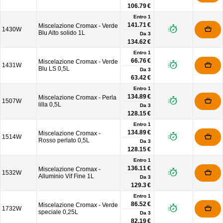
106.79 €
Entro 1
141.71 €
Miscelazione Cromax - Verde
1430W
Blu Alto solido 1L
Da
3
134.62 €
Entro 1
66.76 €
Miscelazione Cromax - Verde
1431W
Blu LS 0,5L
Da
3
63.42 €
Entro 1
134.89 €
Miscelazione Cromax - Perla
1507W
lilla 0,5L
Da
3
128.15 €
Entro 1
134.89 €
Miscelazione Cromax -
1514W
Rosso perlato 0,5L
Da
3
128.15 €
Entro 1
136.11 €
Miscelazione Cromax -
1532W
Alluminio Vif Fine 1L
Da
3
129.3 €
Entro 1
86.52 €
Miscelazione Cromax - Verde
1732W
speciale 0,25L
Da
3
82.19 €