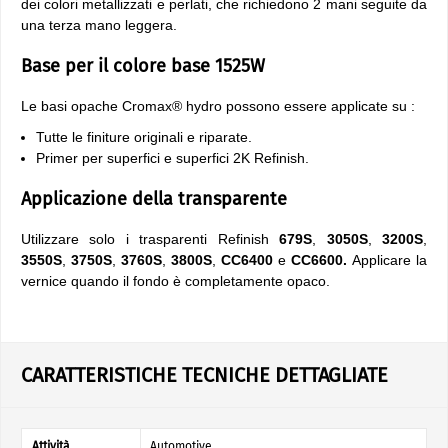
dei colori metallizzati e perlati, che richiedono 2 mani seguite da
una terza mano leggera.
Base per il colore base 1525W
Le basi opache Cromax® hydro possono essere applicate su :
Tutte le finiture originali e riparate.
Primer per superfici e superfici 2K Refinish.
Applicazione della transparente
Utilizzare solo i trasparenti Refinish
679S
,
3050S
,
3200S
,
3550S
,
3750S
,
3760S
,
3800S
,
CC6400
e
CC6600.
Applicare la
vernice quando il fondo è completamente opaco.
CARATTERISTICHE TECNICHE DETTAGLIATE
Attività
Automotive