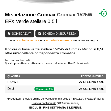
CHI SIAMO?
Miscelazione Cromax
Cromax
1525W
-
EFX Verde stellare 0,5 l
SCHEDA DATI
SCHEDA DI SICUREZZA
Trovate
la scheda tecnica
e la
scheda di sicurezza
nella vostra lingua.
Il colore di base verde stellare 1525W di Cromax Mixing in 0,5L
offre un'eccellente corrispondenza cromatica.
Foto non contrattuali
Questo prodotto è strettamente riservato al solo per Uso Professionale
QUANTITÀ
PREZZO UNITARIO
Entro 1
271.14 € IVA escl.
Da 3
257.58 € IVA escl.
Risparmia 5%
*Prodotto/i in stock e ordine convalidato prima delle 17.30
(16.30 il venerdì)
per
la
Francia continentale
(48H fuori Francia)
ESCLUSI I FINE SETTIMANA E LE FERIE
.