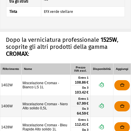
tra gli strati
Tinta
EFX verde stellare
Dopo la verniciatura professionale
1525W
,
scoprite gli altri prodotti della gamma
CROMAX
:
Prezzo
Riferimento
Nome
Disponibilità
Aggiungi
IVA escl.
Entro 1
108.86 €
Miscelazione Cromax -
1402W
Bianco LS 1L
Da
3
103.42 €
Entro 1
67.99 €
Miscelazione Cromax - Nero
1406W
Alto solido 0,5L
Da
3
64.59 €
Entro 1
112.41 €
Miscelazione Cromax - Bleu
1428W
Rapide Alto solido 1L
Da
3