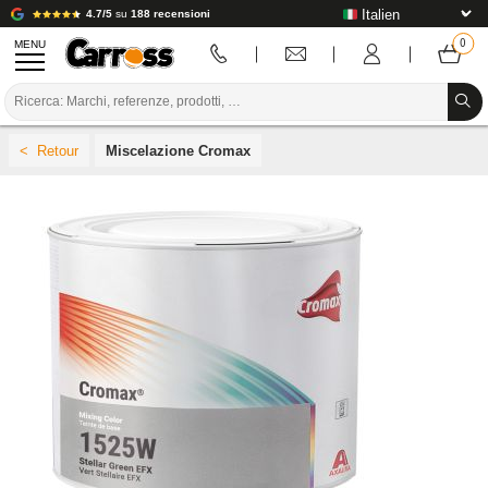
4.7/5
su
188 recensioni
MENU
PROMOZIONI
Miscelazione Cromax
CODICE COLORE
MARCHE
PREPARAZIONE / VERNICIATURA / RIFINITURA
MATERIALI DI CONSUMO PER LA CARROZZERIA
STRUMENTI PER LA CARROZZERIA
ATTREZZATURE PER CARROZZERIA
INSTALLAZIONE IN LABORATORIO
TUTORIAL E CONSIGLI