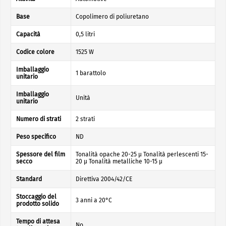
Base
Copolimero di poliuretano
Capacità
0,5 litri
Codice colore
1525 W
Imballaggio
1 barattolo
unitario
Imballaggio
Unità
unitario
Numero di strati
2 strati
Peso specifico
ND
Spessore del film
Tonalità opache 20-25 µ Tonalità perlescenti 15-
secco
20 µ Tonalità metalliche 10-15 µ
Standard
Direttiva 2004/42/CE
Stoccaggio del
3 anni a 20°C
prodotto solido
Tempo di attesa
No