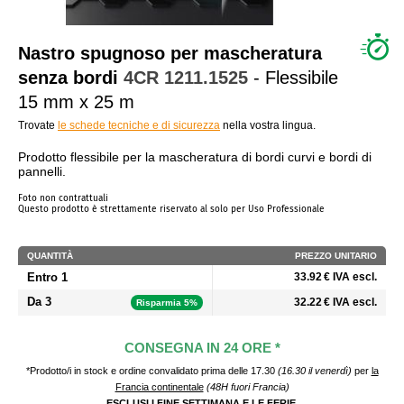
CHI SIAMO?
Nastro spugnoso per mascheratura
senza bordi
4CR
1211.1525
- Flessibile
15 mm x 25 m
Trovate
le schede tecniche e di sicurezza
nella vostra lingua.
Prodotto flessibile per la mascheratura di bordi curvi e bordi di
pannelli.
Foto non contrattuali
Questo prodotto è strettamente riservato al solo per Uso Professionale
QUANTITÀ
PREZZO UNITARIO
Entro 1
33.92 € IVA escl.
Da 3
32.22 € IVA escl.
Risparmia 5%
CONSEGNA IN 24 ORE *
*Prodotto/i in stock e ordine convalidato prima delle 17.30
(16.30 il venerdì)
per
la
Francia continentale
(48H fuori Francia)
ESCLUSI I FINE SETTIMANA E LE FERIE
.