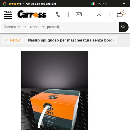
4.7/5
su
188 recensioni
MENU
PROMOZIONI
Nastro spugnoso per mascheratura senza bordi
CODICE COLORE
MARCHE
PREPARAZIONE / VERNICIATURA / RIFINITURA
MATERIALI DI CONSUMO PER LA CARROZZERIA
STRUMENTI PER LA CARROZZERIA
ATTREZZATURE PER CARROZZERIA
INSTALLAZIONE IN LABORATORIO
TUTORIAL E CONSIGLI