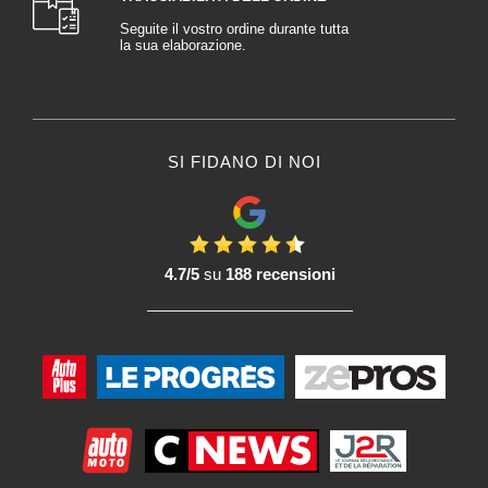
Questi rulli sono spesso progettati per essere facilmente puliti dopo l'uso.
Alcuni possono essere risciacquati con acqua o puliti con solventi specifici a
Seguite il vostro ordine durante tutta
la sua elaborazione.
seconda del tipo di prodotto utilizzato.
6. Precauzioni :
È importante scegliere un Nastro spugnoso per mascheratura appropriato in
base al prodotto da applicare. Alcune sostanze chimiche possono
SI FIDANO DI NOI
danneggiare la schiuma, quindi è essenziale verificare la compatibilità con i
materiali utilizzati nel rullo.
7. Applicazione su diverse superfici:
Questi rulli possono essere utilizzati su diverse superfici della carrozzeria, tra
4.7/5
su
188 recensioni
cui metallo, plastica e altri materiali comunemente presenti nei veicoli.
8. Versatilità:
Oltre che per l'applicazione di prodotti di finitura, i rulli in schiuma possono
essere utilizzati anche per applicare prodotti come sigillanti, adesivi o altre
sostanze che richiedono un'applicazione uniforme.
9. Scelta in base alla finitura richiesta:
La scelta del Nastro spugnoso per mascheratura può dipendere dal tipo di
finitura richiesta. Alcuni rulli sono progettati per produrre una finitura liscia,