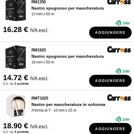
RM1350
Nastro spugnoso per mascheratura
13 mm x 50 m
24H
16.28 €
IVA escl.
AGGIUNGERE
RM1925
Nastro spugnoso per mascheratura
19 mm x 50 m
24H
14.72 €
IVA escl.
AGGIUNGERE
S.U. da
3 prodotte
RMT1025
Nastro per mascheratura in schiuma
A forma di T - 10 mm x 25 m
24H
18.90 €
IVA escl.
AGGIUNGERE
S.U. da
3 prodotte