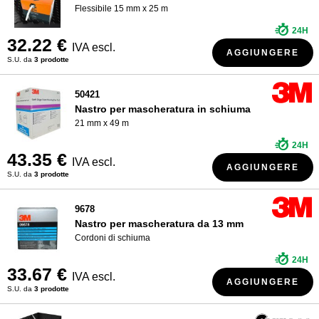
Flessibile 15 mm x 25 m
24H
32.22 €
IVA escl.
AGGIUNGERE
S.U. da
3 prodotte
50421
Nastro per mascheratura in schiuma
21 mm x 49 m
24H
43.35 €
IVA escl.
AGGIUNGERE
S.U. da
3 prodotte
9678
Nastro per mascheratura da 13 mm
Cordoni di schiuma
24H
33.67 €
IVA escl.
AGGIUNGERE
S.U. da
3 prodotte