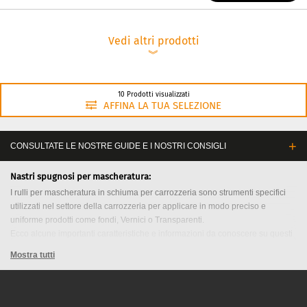
Vedi altri prodotti
︾
10 Prodotti visualizzati
AFFINA LA TUA SELEZIONE
CONSULTATE LE NOSTRE GUIDE E I NOSTRI CONSIGLI
Nastri spugnosi per mascheratura:
I rulli per mascheratura in schiuma per carrozzeria sono strumenti specifici
utilizzati nel settore della carrozzeria per applicare in modo preciso e
uniforme prodotti come fondi, Vernici o Transparenti.
Ecco alcune importanti caratteristiche e informazioni da conoscere su questi
rulli:
Mostra tutti
1. Composizione dei rulli in schiuma:
I rulli spugnosi per mascheratura sono generalmente realizzati in schiuma ad
alta densità. Questa schiuma offre un grado di flessibilità che consente al