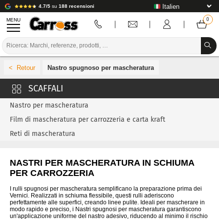
4.7/5
su
188 recensioni
MENU
PROMOZIONI
Nastro spugnoso per mascheratura
CODICE COLORE
MARCHE
Nastro per mascheratura
PREPARAZIONE / VERNICIATURA / RIFINITURA
Film di mascheratura per carrozzeria e carta kraft
Reti di mascheratura
MATERIALI DI CONSUMO PER LA CARROZZERIA
STRUMENTI PER LA CARROZZERIA
NASTRI PER MASCHERATURA IN SCHIUMA
PER CARROZZERIA
ATTREZZATURE PER CARROZZERIA
I rulli spugnosi per mascheratura semplificano la preparazione prima dei
INSTALLAZIONE IN LABORATORIO
Vernici. Realizzati in schiuma flessibile, questi rulli aderiscono
perfettamente alle superfici, creando linee pulite. Ideali per mascherare in
modo rapido e preciso, i Nastri spugnosi per mascheratura garantiscono
TUTORIAL E CONSIGLI
un'applicazione uniforme del nastro adesivo, riducendo al minimo il rischio