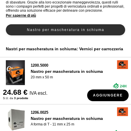
di sbavature. Grazie alla loro eccezionale maneggevolezza, questi rulli
sono i compagni perfetti per progetti di verniciatura ordinati e professionali,
CHI SIAMO?
offrendo una soluzione efficace per delineare con precisione.
Per saperne di più
Nastro per mascheratura in schiuma
Nastri per mascheratura in schiuma: Vernici per carrozzeria
1200.5000
Nastro per mascheratura in schiuma
20 mm x 50 m
24H
24.68 €
IVA escl.
AGGIUNGERE
S.U. da
3 prodotte
1206.0025
Nastro per mascheratura in schiuma
A forma di T - 11 mm x 25 m