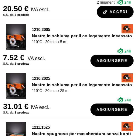
2 rimanenti
24H
20.50 €
IVA escl.
ACCEDI
S.U. da
3 prodotte
1210.2005
Nastro in schiuma per il collegamento incassato
110°C - 20 mm x 5 m
24H
7.52 €
IVA escl.
AGGIUNGERE
S.U. da
3 prodotte
1210.2025
Nastro in schiuma per il collegamento incassato
110°C - 20 mm x 25 m
24H
31.01 €
IVA escl.
AGGIUNGERE
S.U. da
3 prodotte
1211.1525
Nastro spugnoso per mascheratura senza bordi