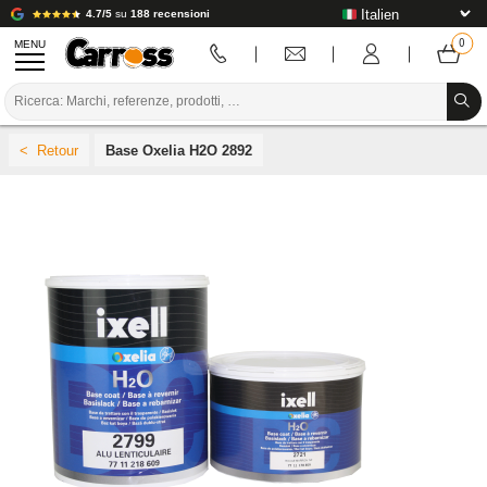
4.7/5
su
188 recensioni
MENU
PROMOZIONI
Base Oxelia H2O 2892
CODICE COLORE
MARCHE
PREPARAZIONE / VERNICIATURA / RIFINITURA
MATERIALI DI CONSUMO PER LA CARROZZERIA
STRUMENTI PER LA CARROZZERIA
ATTREZZATURE PER CARROZZERIA
INSTALLAZIONE IN LABORATORIO
TUTORIAL E CONSIGLI