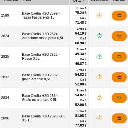
IVA escl.
Entro 1
75.24 €
Base Oxelia H2O 2599 -
2599
Tazza trasparente 1L
Da
3
71.48 €
Entro 1
64.19 €
Base Oxelia H2O 2624 -
2624
Arancione rosso perla 0,5L
Da
3
60.98 €
Entro 1
49.34 €
Base Oxelia H2O 2825 -
2825
Rosso 0,5L
Da
3
46.87 €
Entro 1
54.82 €
Base Oxelia H2O 2832 -
2832
giallo arancio 0,5L
Da
3
52.08 €
Entro 1
54.82 €
Base Oxelia H2O 2834 -
2834
Giallo ocra chiaro 0,5L
Da
3
52.08 €
Entro 1
81.08 €
Base Oxelia H2O 2896 - Alu
2896
XS 1L
Da
3
77.03 €