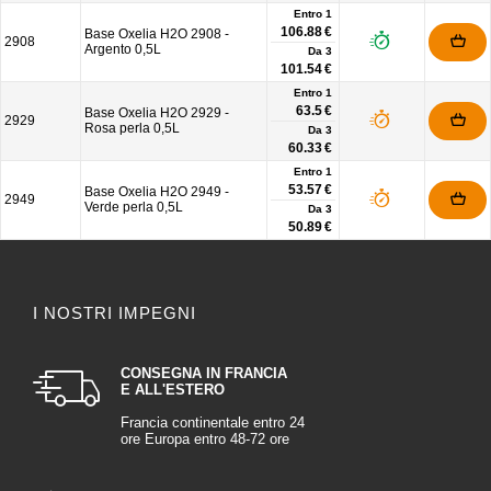
Entro 1
106.88 €
Base Oxelia H2O 2908 -
2908
Argento 0,5L
Da
3
101.54 €
Entro 1
63.5 €
Base Oxelia H2O 2929 -
2929
Rosa perla 0,5L
Da
3
60.33 €
Entro 1
53.57 €
Base Oxelia H2O 2949 -
2949
Verde perla 0,5L
Da
3
50.89 €
I NOSTRI IMPEGNI
CONSEGNA IN FRANCIA
E ALL'ESTERO
Francia continentale entro 24
ore Europa entro 48-72 ore