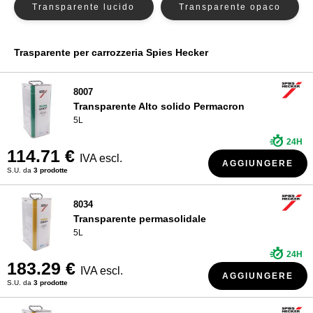
Transparente lucido
Transparente opaco
Nexa Autocolor Trasparente
CHI SIAMO?
Trasparente PPG
Trasparente per carrozzeria Spies Hecker
R-M Trasparente
Trasparente Sikkens
8007
Trasparente Standox
Transparente Alto solido Permacron
5L
24H
114.71 €
IVA escl.
AGGIUNGERE
S.U. da
3 prodotte
8034
Transparente permasolidale
5L
24H
183.29 €
IVA escl.
AGGIUNGERE
S.U. da
3 prodotte