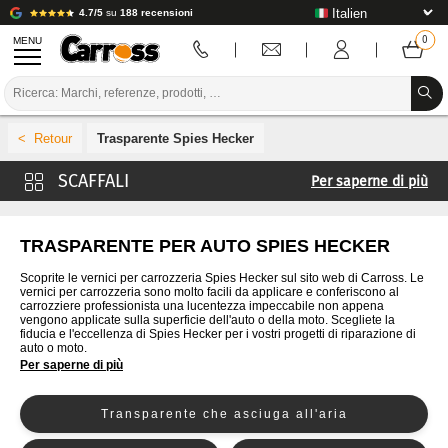
4.7/5
su
188 recensioni
MENU
PROMOZIONI
Trasparente Spies Hecker
CODICE COLORE
Per saperne di più
MARCHE
Trasparente Carross
PREPARAZIONE / VERNICIATURA / RIFINITURA
Trasparente 4CR
TRASPARENTE PER AUTO SPIES HECKER
Trasparente De Beer
MATERIALI DI CONSUMO PER LA CARROZZERIA
Scoprite le vernici per carrozzeria Spies Hecker sul sito web di Carross. Le
vernici per carrozzeria sono molto facili da applicare e conferiscono al
Trasparente Cromax
carrozziere professionista una lucentezza impeccabile non appena
STRUMENTI PER LA CARROZZERIA
vengono applicate sulla superficie dell'auto o della moto. Scegliete la
Trasparente Glasurit
fiducia e l'eccellenza di Spies Hecker per i vostri progetti di riparazione di
auto o moto.
ATTREZZATURE PER CARROZZERIA
Trasparente Lechler
Per saperne di più
Trasparente Lesonal
INSTALLAZIONE IN LABORATORIO
Transparente che asciuga all'aria
Trasparente MaxMeyer
TUTORIAL E CONSIGLI
Trasparente Mobihel