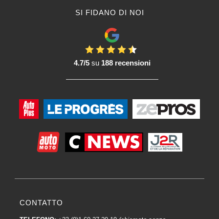
Verniciato come nuovo nonostante l'usura quotidiana.
SI FIDANO DI NOI
Versatilità di applicazione:
I trasparenti per auto Spies Hecker sono spesso versatili e compatibili con
diversi tipi di Vernici e substrati. Ciò offre flessibilità di applicazione ai
professionisti della carrozzeria.
4.7/5
su
188 recensioni
Durata nel tempo:
La durata è una caratteristica chiave delle vernici per auto Spies Hecker.
Esse mirano a fornire una protezione a lungo termine, mantenendo la qualità
della finitura.
Gamma di prodotti tecnici:
Spies Hecker offre una gamma diversificata di trasparenti per auto, in grado
di soddisfare le più svariate esigenze. Che si tratti di riparazioni,
personalizzazioni o altre applicazioni specifiche, il marchio offre le opzioni
più adatte.
I professionisti della carrozzeria apprezzano spesso i trasparenti per auto
Spies Hecker per la loro qualità e le loro prestazioni.
CONTATTO
In evidenza le vernici per auto Spies Hecker offerte e vendute da
Carross :