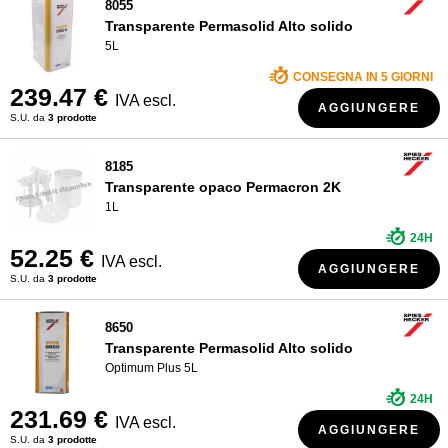
8055
Transparente Permasolid Alto solido
5L
CONSEGNA IN 5 GIORNI
239.47 €
IVA escl.
AGGIUNGERE
S.U. da
3 prodotte
8185
Transparente opaco Permacron 2K
1L
24H
52.25 €
IVA escl.
AGGIUNGERE
S.U. da
3 prodotte
8650
Transparente Permasolid Alto solido
Optimum Plus 5L
24H
231.69 €
IVA escl.
AGGIUNGERE
S.U. da
3 prodotte