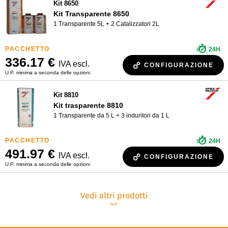
Kit 8650
Kit Transparente 8650
1 Transparente 5L + 2 Catalizzatori 2L
24H
336.17 €
IVA escl.
CONFIGURAZIONE
U.P. minima a seconda delle opzioni
Kit 8810
Kit trasparente 8810
1 Transparente da 5 L + 3 induritori da 1 L
24H
491.97 €
IVA escl.
CONFIGURAZIONE
U.P. minima a seconda delle opzioni
Vedi altri prodotti
︾