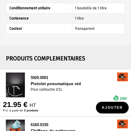
Conditionnement unitaire
1 bouteille de 1 litre
Contenance
1 litre
Couleur
Transparent
PRODUITS COMPLEMENTAIRES
5920.0001
Pistolet pneumatique std
Pour cartouche d'1L
24H
21.95 €
HT
AJOUTER
P.U. à partir de
3 produits
6160.0150
Chiffons de nettoyage