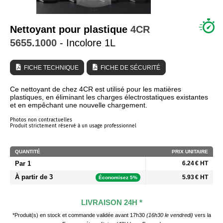
QUI SOMMES NOUS ?
Nettoyant pour plastique
4CR
5655.1000
- Incolore 1L
FICHE TECHNIQUE
FICHE DE SÉCURITÉ
Ce nettoyant de chez 4CR est utilisé pour les matières
plastiques, en éliminant les charges électrostatiques existantes
et en empêchant une nouvelle chargement.
Photos non contractuelles
Produit strictement réservé à un usage professionnel
QUANTITÉ
PRIX UNITAIRE
Par 1
6.24 € HT
À partir de 3
5.93 € HT
Économisez 5%
LIVRAISON 24H *
*Produit(s) en stock et commande validée avant 17h30
(16h30 le vendredi)
vers la