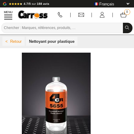
4.7/5
sur
188 avis
MENU
PROMOTIONS
Nettoyant pour plastique
CODE COULEUR
MARQUES
PREPARATION / PEINTURE / FINITION
CONSOMMABLE CARROSSERIE
OUTILLAGE CARROSSERIE
ÉQUIPEMENT ATELIER CARROSSERIE
INSTALLATION LABO
TUTORIEL & CONSEILS