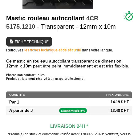
QUI SOMMES NOUS ?
Mastic rouleau autocollant
4CR
5175.1210
- Transparent - 12mm x 10m
FICHE TECHNIQUE
Retrouvez
les fiches technique et de sécurité
dans votre langue.
Ce mastic en rouleau autocollant transparent de dimension
12mm x 10m peut être peint immédiatement et est très flexible.
Photos non contractuelles
Produit strictement réservé à un usage professionnel
QUANTITÉ
PRIX UNITAIRE
Par 1
14.19 € HT
À partir de 3
13.48 € HT
Économisez 5%
LIVRAISON 24H *
*Produit(s) en stock et commande validée avant 17h30
(16h30 le vendredi)
vers la