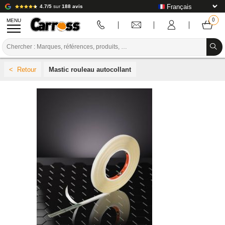
4.7/5
sur
188 avis
MENU
PROMOTIONS
Mastic rouleau autocollant
CODE COULEUR
MARQUES
PREPARATION / PEINTURE / FINITION
CONSOMMABLE CARROSSERIE
OUTILLAGE CARROSSERIE
ÉQUIPEMENT ATELIER CARROSSERIE
INSTALLATION LABO
TUTORIEL & CONSEILS