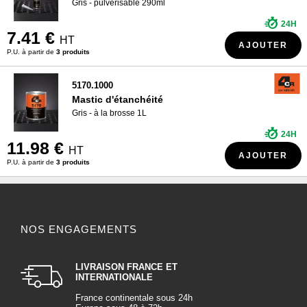
Gris - pulvérisable 290ml
24H
7.41 €
HT
AJOUTER
P.U. à partir de
3 produits
5170.1000
Mastic d'étanchéité
Gris - à la brosse 1L
24H
11.98 €
HT
AJOUTER
P.U. à partir de
3 produits
NOS ENGAGEMENTS
LIVRAISON FRANCE ET
INTERNATIONALE
France continentale sous 24h