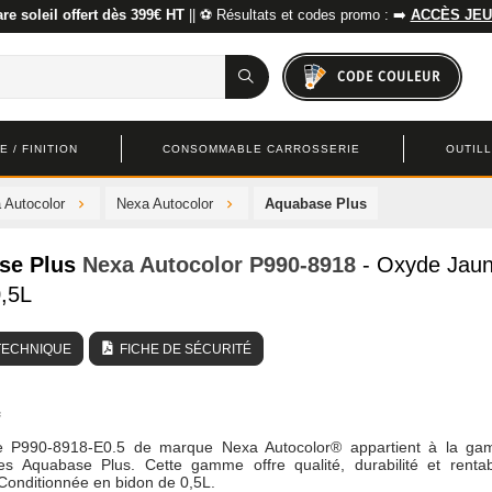
re soleil offert dès 399€ HT
|| ⚽ Résultats et codes promo : ➡️
ACCÈS JEU
CODE COULEUR
 / FINITION
CONSOMMABLE CARROSSERIE
OUTIL
 Autocolor
Nexa Autocolor
Aquabase Plus
se Plus
Nexa Autocolor
P990-8918
- Oxyde Jau
0,5L
TECHNIQUE
FICHE DE SÉCURITÉ
re P990-8918-E0.5 de marque Nexa Autocolor® appartient à la g
s Aquabase Plus. Cette gamme offre qualité, durabilité et rentabi
 Conditionnée en bidon de 0,5L.