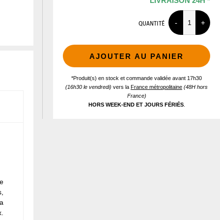
LIVRAISON 24H *
QUANTITÉ
AJOUTER AU PANIER
*Produit(s) en stock et commande validée avant 17h30
(16h30 le vendredi)
vers la
France métropolitaine
(48H hors
France)
HORS WEEK-END ET JOURS FÉRIÉS
.
me
s,
la
x.