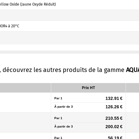
llow Oxide (Jaune Oxyde Réduit)
NOR4 à 20°C
, découvrez les autres produits de la gamme
AQU
Prix HT
132.91 €
Par 1
126.26 €
À partir de
3
210.55 €
Par 1
200.02 €
À partir de
3
56.19 €
Par 1