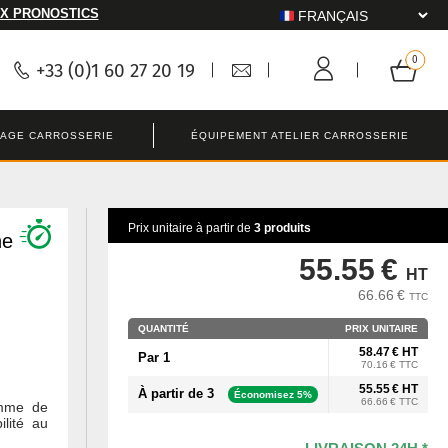
X PRONOSTICS
+33 (0)1 60 27 20 19
LAGE CARROSSERIE
ÉQUIPEMENT ATELIER CARROSSERIE
Prix unitaire à partir de
3 produits
ne
55.55 €
HT
66.66 €
TTC
QUANTITÉ
PRIX UNITAIRE
58.47 € HT
Par 1
70.16 € TTC
55.55 € HT
À partir de 3
Économisez 5%
66.66 € TTC
amme de
lité au