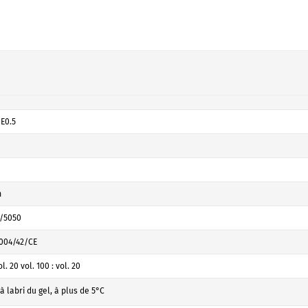
E0.5
m
/5050
2004/42/CE
ol. 20 vol. 100 : vol. 20
 labri du gel, à plus de 5°C