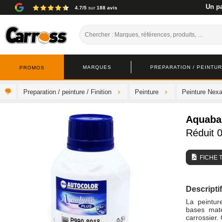
Un pa
4.7/5
sur
188 avis
MARQUES
PREPARATION / PEINTURE
PROMOS
Preparation / peinture / Finition
Peinture
Peinture Nexa
Aquaba
Réduit 
FICHE 
Descriptif
La peintu
bases mate
carrossier.