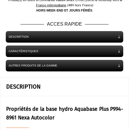
*Produit(s) en stock et commande validée avant 17h30
(16h30 le vendredi)
vers la
France métropolitaine
(48H hors France)
HORS WEEK-END ET JOURS FÉRIÉS
.
ACCES RAPIDE
DESCRIPTION
CARACTÉRISTIQUES
AUTRES PRODUITS DE LA GAMME
DESCRIPTION
Propriétés de la base hydro Aquabase Plus P994-
8961 Nexa Autocolor