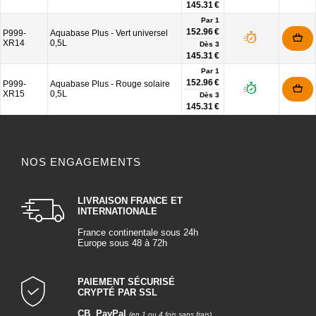
145.31 €
Par 1
152.96 €
P999-
Aquabase Plus - Vert universel
XR14
0,5L
Dès
3
145.31 €
Par 1
152.96 €
P999-
Aquabase Plus - Rouge solaire
XR15
0,5L
Dès
3
145.31 €
NOS ENGAGEMENTS
LIVRAISON FRANCE ET
INTERNATIONALE
France continentale sous 24h
Europe sous 48 à 72h
PAIEMENT SÉCURISÉ
CRYPTÉ PAR SSL
CB
,
PayPal
,
(en 1 ou 4 fois sans frais)