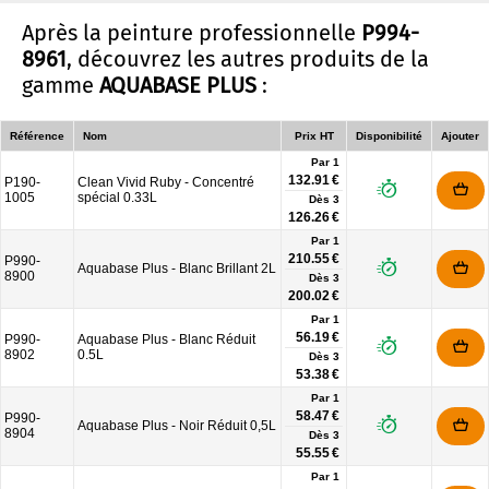
Après la peinture professionnelle
P994-
8961
, découvrez les autres produits de la
gamme
AQUABASE PLUS
:
Référence
Nom
Prix HT
Disponibilité
Ajouter
Par 1
132.91 €
P190-
Clean Vivid Ruby - Concentré
1005
spécial 0.33L
Dès
3
126.26 €
Par 1
210.55 €
P990-
Aquabase Plus - Blanc Brillant 2L
8900
Dès
3
200.02 €
Par 1
56.19 €
P990-
Aquabase Plus - Blanc Réduit
8902
0.5L
Dès
3
53.38 €
Par 1
58.47 €
P990-
Aquabase Plus - Noir Réduit 0,5L
8904
Dès
3
55.55 €
Par 1