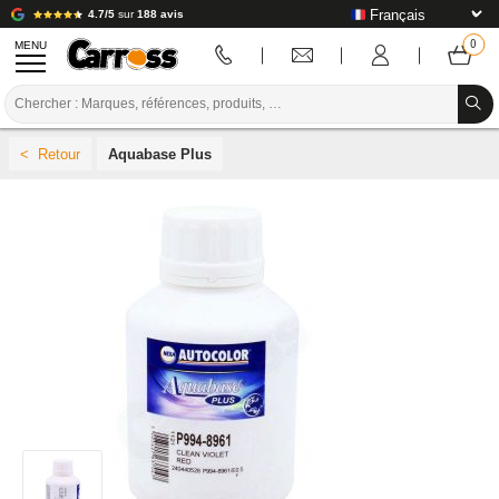
4.7/5
sur
188 avis
MENU
PROMOTIONS
Aquabase Plus
CODE COULEUR
MARQUES
PREPARATION / PEINTURE / FINITION
CONSOMMABLE CARROSSERIE
OUTILLAGE CARROSSERIE
ÉQUIPEMENT ATELIER CARROSSERIE
INSTALLATION LABO
TUTORIEL & CONSEILS