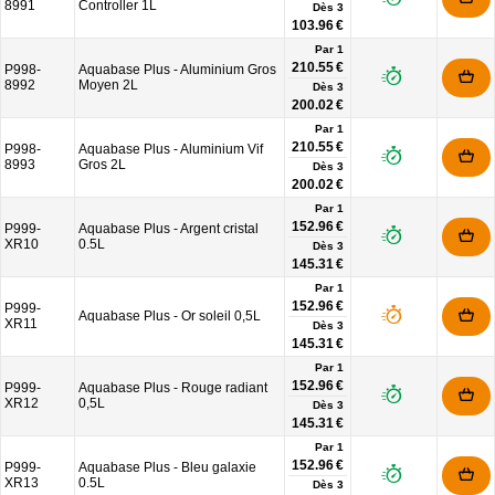
8991
Controller 1L
Dès
3
103.96 €
Par 1
210.55 €
P998-
Aquabase Plus - Aluminium Gros
8992
Moyen 2L
Dès
3
200.02 €
Par 1
210.55 €
P998-
Aquabase Plus - Aluminium Vif
8993
Gros 2L
Dès
3
200.02 €
Par 1
152.96 €
P999-
Aquabase Plus - Argent cristal
XR10
0.5L
Dès
3
145.31 €
Par 1
152.96 €
P999-
Aquabase Plus - Or soleil 0,5L
XR11
Dès
3
145.31 €
Par 1
152.96 €
P999-
Aquabase Plus - Rouge radiant
XR12
0,5L
Dès
3
145.31 €
Par 1
152.96 €
P999-
Aquabase Plus - Bleu galaxie
XR13
0.5L
Dès
3