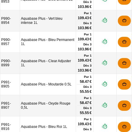
8953
Dès
3
103.96 €
Par 1
109.43 €
P990-
Aquabase Plus - Vert bleu
8954
intense 1L
Dès
3
103.96 €
Par 1
109.43 €
P990-
Aquabase Plus - Bleu Permanent
8957
1L
Dès
3
103.96 €
Par 1
109.43 €
P990-
Aquabase Plus - Clear Adjuster
8999
1L
Dès
3
103.96 €
Par 1
58.47 €
P991-
Aquabase Plus - Moutarde 0.5L
8905
Dès
3
55.55 €
Par 1
58.47 €
P991-
Aquabase Plus - Oxyde Rouge
8907
0,5L
Dès
3
55.55 €
Par 1
109.43 €
P991-
Aquabase Plus - Bleu Roi 1L
8916
Dès
3