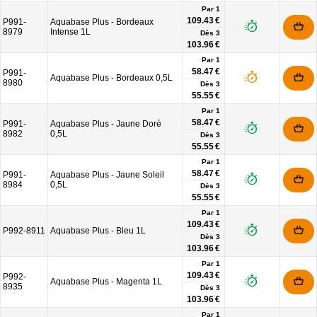
Par 1
109.43 €
P991-
Aquabase Plus - Bordeaux
8979
Intense 1L
Dès
3
103.96 €
Par 1
58.47 €
P991-
Aquabase Plus - Bordeaux 0,5L
8980
Dès
3
55.55 €
Par 1
58.47 €
P991-
Aquabase Plus - Jaune Doré
8982
0,5L
Dès
3
55.55 €
Par 1
58.47 €
P991-
Aquabase Plus - Jaune Soleil
8984
0,5L
Dès
3
55.55 €
Par 1
109.43 €
P992-8911
Aquabase Plus - Bleu 1L
Dès
3
103.96 €
Par 1
109.43 €
P992-
Aquabase Plus - Magenta 1L
8935
Dès
3
103.96 €
Par 1