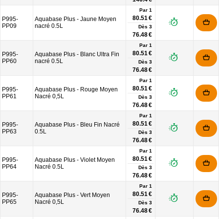
Par 1
80.51 €
P995-
Aquabase Plus - Jaune Moyen
PP09
nacré 0.5L
Dès
3
76.48 €
Par 1
80.51 €
P995-
Aquabase Plus - Blanc Ultra Fin
PP60
nacré 0.5L
Dès
3
76.48 €
Par 1
80.51 €
P995-
Aquabase Plus - Rouge Moyen
PP61
Nacré 0,5L
Dès
3
76.48 €
Par 1
80.51 €
P995-
Aquabase Plus - Bleu Fin Nacré
PP63
0.5L
Dès
3
76.48 €
Par 1
80.51 €
P995-
Aquabase Plus - Violet Moyen
PP64
Nacré 0.5L
Dès
3
76.48 €
Par 1
80.51 €
P995-
Aquabase Plus - Vert Moyen
PP65
Nacré 0,5L
Dès
3
76.48 €