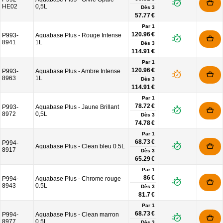
HE02
0,5L
Dès
3
57.77 €
Par 1
120.96 €
P993-
Aquabase Plus - Rouge Intense
8941
1L
Dès
3
114.91 €
Par 1
120.96 €
P993-
Aquabase Plus - Ambre Intense
8963
1L
Dès
3
114.91 €
Par 1
78.72 €
P993-
Aquabase Plus - Jaune Brillant
8972
0,5L
Dès
3
74.78 €
Par 1
68.73 €
P994-
Aquabase Plus - Clean bleu 0.5L
8917
Dès
3
65.29 €
Par 1
86 €
P994-
Aquabase Plus - Chrome rouge
8943
0.5L
Dès
3
81.7 €
Par 1
68.73 €
P994-
Aquabase Plus - Clean marron
8977
0.5L
Dès
3