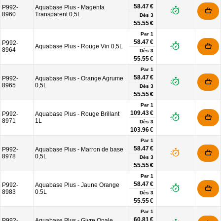
58.47 €
P992-
Aquabase Plus - Magenta
8960
Transparent 0,5L
Dès
3
55.55 €
Par 1
58.47 €
P992-
Aquabase Plus - Rouge Vin 0,5L
8964
Dès
3
55.55 €
Par 1
58.47 €
P992-
Aquabase Plus - Orange Agrume
8965
0,5L
Dès
3
55.55 €
Par 1
109.43 €
P992-
Aquabase Plus - Rouge Brillant
8971
1L
Dès
3
103.96 €
Par 1
58.47 €
P992-
Aquabase Plus - Marron de base
8978
0,5L
Dès
3
55.55 €
Par 1
58.47 €
P992-
Aquabase Plus - Jaune Orange
8983
0.5L
Dès
3
55.55 €
Par 1
60.81 €
P992-
Aquabase Plus - Givre Opale