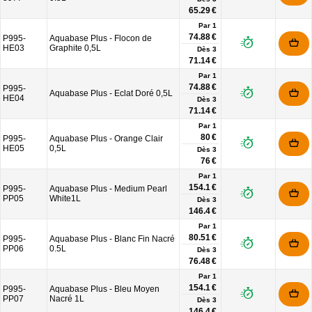
65.29 €
Par 1
74.88 €
P995-
Aquabase Plus - Flocon de
HE03
Graphite 0,5L
Dès
3
71.14 €
Par 1
74.88 €
P995-
Aquabase Plus - Eclat Doré 0,5L
HE04
Dès
3
71.14 €
Par 1
80 €
P995-
Aquabase Plus - Orange Clair
HE05
0,5L
Dès
3
76 €
Par 1
154.1 €
P995-
Aquabase Plus - Medium Pearl
PP05
White1L
Dès
3
146.4 €
Par 1
80.51 €
P995-
Aquabase Plus - Blanc Fin Nacré
PP06
0.5L
Dès
3
76.48 €
Par 1
154.1 €
P995-
Aquabase Plus - Bleu Moyen
PP07
Nacré 1L
Dès
3
146.4 €