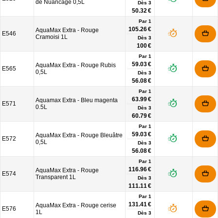
de Nuancage 0,5L
Dès
3
50.32 €
Par 1
105.26 €
AquaMax Extra - Rouge
E546
Cramoisi 1L
Dès
3
100 €
Par 1
59.03 €
AquaMax Extra - Rouge Rubis
E565
0,5L
Dès
3
56.08 €
Par 1
63.99 €
Aquamax Extra - Bleu magenta
E571
0.5L
Dès
3
60.79 €
Par 1
59.03 €
AquaMax Extra - Rouge Bleuâtre
E572
0,5L
Dès
3
56.08 €
Par 1
116.96 €
AquaMax Extra - Rouge
E574
Transparent 1L
Dès
3
111.11 €
Par 1
131.41 €
AquaMax Extra - Rouge cerise
E576
1L
Dès
3