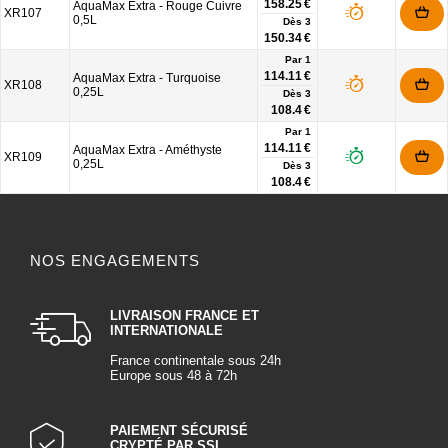
158.25 €
AquaMax Extra - Rouge Cuivre
XR107
0,5L
Dès
3
150.34 €
Par 1
114.11 €
AquaMax Extra - Turquoise
XR108
0,25L
Dès
3
108.4 €
Par 1
114.11 €
AquaMax Extra - Améthyste
XR109
0,25L
Dès
3
108.4 €
NOS ENGAGEMENTS
LIVRAISON FRANCE ET
INTERNATIONALE
France continentale sous 24h
Europe sous 48 à 72h
PAIEMENT SÉCURISÉ
CRYPTÉ PAR SSL