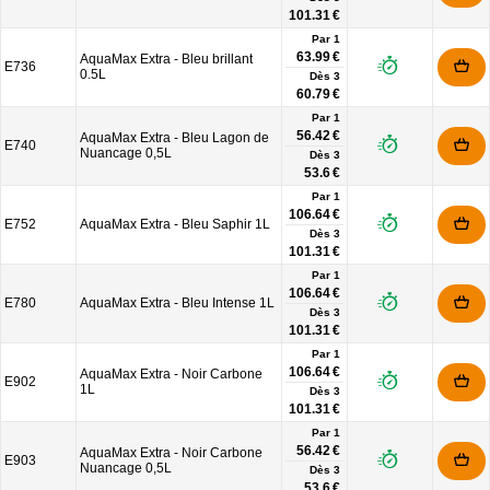
101.31 €
Par 1
63.99 €
AquaMax Extra - Bleu brillant
E736
0.5L
Dès
3
60.79 €
Par 1
56.42 €
AquaMax Extra - Bleu Lagon de
E740
Nuancage 0,5L
Dès
3
53.6 €
Par 1
106.64 €
E752
AquaMax Extra - Bleu Saphir 1L
Dès
3
101.31 €
Par 1
106.64 €
E780
AquaMax Extra - Bleu Intense 1L
Dès
3
101.31 €
Par 1
106.64 €
AquaMax Extra - Noir Carbone
E902
1L
Dès
3
101.31 €
Par 1
56.42 €
AquaMax Extra - Noir Carbone
E903
Nuancage 0,5L
Dès
3
53.6 €