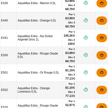
63.99 €
E430
AquaMax Extra - Marron 0,5L
Dès
3
60.79 €
Par 1
63.99 €
E440
AquaMax Extra - Orange 0,5L
Dès
3
60.79 €
Par 1
105.26 €
AquaMax Extra - Alu Dollar
E441
Argenté Gros 1L
Dès
3
100 €
Par 1
63.99 €
AquaMax Extra - Rouge Oxyde
E500
0,5L
Dès
3
60.79 €
Par 1
81.19 €
E501
AquaMax Extra - Or Rouge 0,5L
Dès
3
77.13 €
Par 1
81.19 €
AquaMax Extra - Orange
E502
Lumineux 0,5L
Dès
3
77.13 €
Par 1
52.97 €
AquaMax Extra - Rouge Oxyde
E520