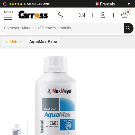
4.7/5
sur
188 avis
MENU
PROMOTIONS
AquaMax Extra
CODE COULEUR
MARQUES
PREPARATION / PEINTURE / FINITION
CONSOMMABLE CARROSSERIE
OUTILLAGE CARROSSERIE
ÉQUIPEMENT ATELIER CARROSSERIE
INSTALLATION LABO
TUTORIEL & CONSEILS