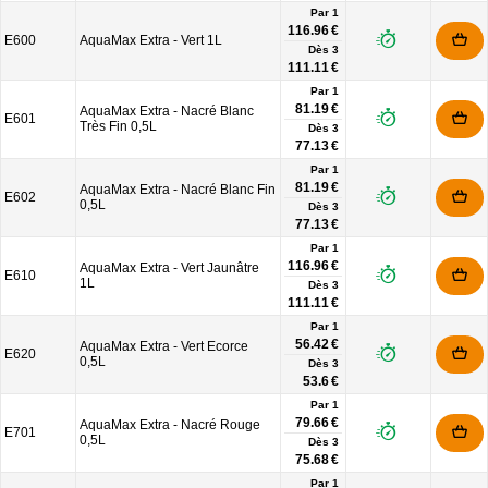
Par 1
116.96 €
E600
AquaMax Extra - Vert 1L
Dès
3
111.11 €
Par 1
81.19 €
AquaMax Extra - Nacré Blanc
E601
Très Fin 0,5L
Dès
3
77.13 €
Par 1
81.19 €
AquaMax Extra - Nacré Blanc Fin
E602
0,5L
Dès
3
77.13 €
Par 1
116.96 €
AquaMax Extra - Vert Jaunâtre
E610
1L
Dès
3
111.11 €
Par 1
56.42 €
AquaMax Extra - Vert Ecorce
E620
0,5L
Dès
3
53.6 €
Par 1
79.66 €
AquaMax Extra - Nacré Rouge
E701
0,5L
Dès
3
75.68 €
Par 1