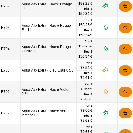
158.25 €
AquaMax Extra - Nacré Orange
E702
1L
Dès
3
150.34 €
Par 1
158.25 €
AquaMax Extra - Nacré Rouge
E703
Fin 1L
Dès
3
150.34 €
Par 1
158.25 €
AquaMax Extra - Nacré Rouge
E704
Cuivre 1L
Dès
3
150.34 €
Par 1
78.54 €
E705
AquaMax Extra - Bleu Clair 0,5L
Dès
3
74.61 €
Par 1
79.66 €
AquaMax Extra - Nacré Violet
E706
0,5L
Dès
3
75.68 €
Par 1
79.66 €
AquaMax Extra - Nacré Vert
E707
Intense 0,5L
Dès
3
75.68 €
Par 1
79.66 €