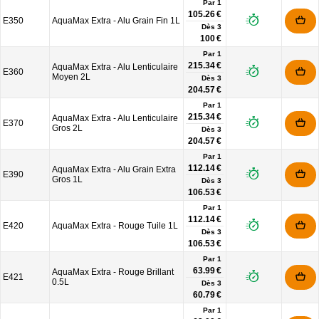
Par 1
105.26 €
E350
AquaMax Extra - Alu Grain Fin 1L
Dès
3
100 €
Par 1
215.34 €
AquaMax Extra - Alu Lenticulaire
E360
Moyen 2L
Dès
3
204.57 €
Par 1
215.34 €
AquaMax Extra - Alu Lenticulaire
E370
Gros 2L
Dès
3
204.57 €
Par 1
112.14 €
AquaMax Extra - Alu Grain Extra
E390
Gros 1L
Dès
3
106.53 €
Par 1
112.14 €
E420
AquaMax Extra - Rouge Tuile 1L
Dès
3
106.53 €
Par 1
63.99 €
AquaMax Extra - Rouge Brillant
E421
0.5L
Dès
3
60.79 €
Par 1