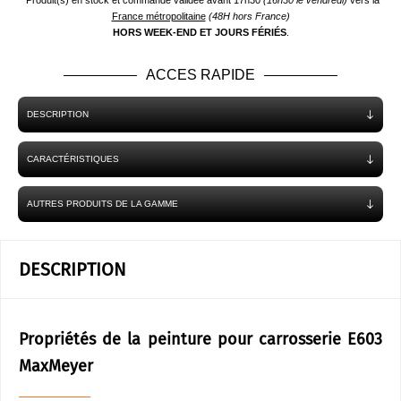
*Produit(s) en stock et commande validée avant 17h30
(16h30 le vendredi)
vers la
France métropolitaine
(48H hors France)
HORS WEEK-END ET JOURS FÉRIÉS
.
ACCES RAPIDE
DESCRIPTION
CARACTÉRISTIQUES
AUTRES PRODUITS DE LA GAMME
DESCRIPTION
Propriétés de la peinture pour carrosserie E603
MaxMeyer