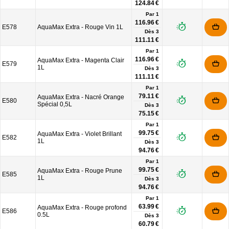
124.84 €
Par 1
116.96 €
E578
AquaMax Extra - Rouge Vin 1L
Dès
3
111.11 €
Par 1
116.96 €
AquaMax Extra - Magenta Clair
E579
1L
Dès
3
111.11 €
Par 1
79.11 €
AquaMax Extra - Nacré Orange
E580
Spécial 0,5L
Dès
3
75.15 €
Par 1
99.75 €
AquaMax Extra - Violet Brillant
E582
1L
Dès
3
94.76 €
Par 1
99.75 €
AquaMax Extra - Rouge Prune
E585
1L
Dès
3
94.76 €
Par 1
63.99 €
AquaMax Extra - Rouge profond
E586
0.5L
Dès
3
60.79 €