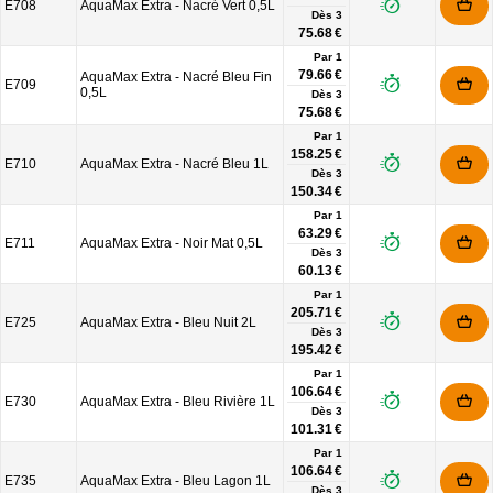
E708
AquaMax Extra - Nacré Vert 0,5L
Dès
3
75.68 €
Par 1
79.66 €
AquaMax Extra - Nacré Bleu Fin
E709
0,5L
Dès
3
75.68 €
Par 1
158.25 €
E710
AquaMax Extra - Nacré Bleu 1L
Dès
3
150.34 €
Par 1
63.29 €
E711
AquaMax Extra - Noir Mat 0,5L
Dès
3
60.13 €
Par 1
205.71 €
E725
AquaMax Extra - Bleu Nuit 2L
Dès
3
195.42 €
Par 1
106.64 €
E730
AquaMax Extra - Bleu Rivière 1L
Dès
3
101.31 €
Par 1
106.64 €
E735
AquaMax Extra - Bleu Lagon 1L
Dès
3