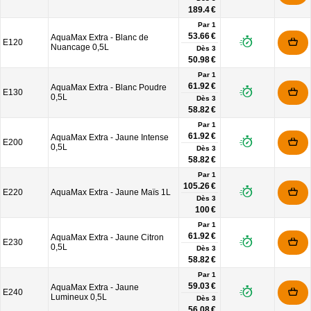
189.4 €
Par 1
53.66 €
AquaMax Extra - Blanc de
E120
Nuancage 0,5L
Dès
3
50.98 €
Par 1
61.92 €
AquaMax Extra - Blanc Poudre
E130
0,5L
Dès
3
58.82 €
Par 1
61.92 €
AquaMax Extra - Jaune Intense
E200
0,5L
Dès
3
58.82 €
Par 1
105.26 €
E220
AquaMax Extra - Jaune Maïs 1L
Dès
3
100 €
Par 1
61.92 €
AquaMax Extra - Jaune Citron
E230
0,5L
Dès
3
58.82 €
Par 1
59.03 €
AquaMax Extra - Jaune
E240
Lumineux 0,5L
Dès
3
56.08 €