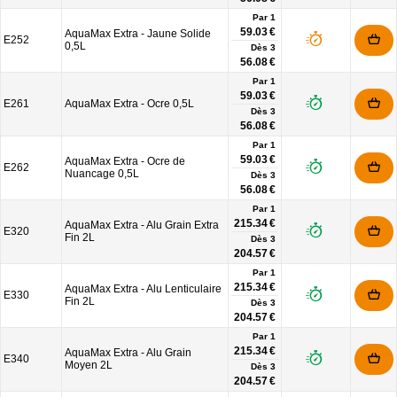
Par 1
59.03 €
AquaMax Extra - Jaune Solide
E252
0,5L
Dès
3
56.08 €
Par 1
59.03 €
E261
AquaMax Extra - Ocre 0,5L
Dès
3
56.08 €
Par 1
59.03 €
AquaMax Extra - Ocre de
E262
Nuancage 0,5L
Dès
3
56.08 €
Par 1
215.34 €
AquaMax Extra - Alu Grain Extra
E320
Fin 2L
Dès
3
204.57 €
Par 1
215.34 €
AquaMax Extra - Alu Lenticulaire
E330
Fin 2L
Dès
3
204.57 €
Par 1
215.34 €
AquaMax Extra - Alu Grain
E340
Moyen 2L
Dès
3
204.57 €