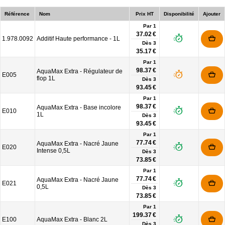
Référence
Nom
Prix HT
Disponibilité
Ajouter
Par 1
37.02 €
1.978.0092
Additif Haute performance - 1L
Dès
3
35.17 €
Par 1
98.37 €
AquaMax Extra - Régulateur de
E005
flop 1L
Dès
3
93.45 €
Par 1
98.37 €
AquaMax Extra - Base incolore
E010
1L
Dès
3
93.45 €
Par 1
77.74 €
AquaMax Extra - Nacré Jaune
E020
Intense 0,5L
Dès
3
73.85 €
Par 1
77.74 €
AquaMax Extra - Nacré Jaune
E021
0,5L
Dès
3
73.85 €
Par 1
199.37 €
E100
AquaMax Extra - Blanc 2L
Dès
3