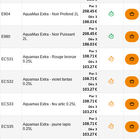
Par 1
208.45 €
E904
AquaMax Extra - Noir Profond 2L
Dès
3
198.03 €
Par 1
208.45 €
AquaMax Extra - Noir Puissant
E980
2L
Dès
3
198.03 €
Par 1
108.71 €
Aquamax Extra - Rouge bronze
ECS31
0.25L
Dès
3
103.27 €
Par 1
108.71 €
Aquamax Extra - violet fantas
ECS32
0.25L
Dès
3
103.27 €
Par 1
108.71 €
ECS33
Aquamax Extra - feu artic 0.25L
Dès
3
103.27 €
Par 1
108.71 €
Aquamax Extra - jaune lapis
ECS35
0.25L
Dès
3
103.27 €