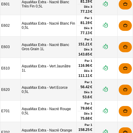
81.19 €
AquaMax Extra - Nacré Blanc
E601
Très Fin 0,5L
Dès
3
77.13 €
Par 1
81.19 €
AquaMax Extra - Nacré Blanc Fin
E602
0,5L
Dès
3
77.13 €
Par 1
151.21 €
AquaMax Extra - Nacré Blanc
E603
Gros Grain 1L
Dès
3
143.65 €
Par 1
116.96 €
AquaMax Extra - Vert Jaunâtre
E610
1L
Dès
3
111.11 €
Par 1
56.42 €
AquaMax Extra - Vert Ecorce
E620
0,5L
Dès
3
53.6 €
Par 1
79.66 €
AquaMax Extra - Nacré Rouge
E701
0,5L
Dès
3
75.68 €
Par 1
158.25 €
AquaMax Extra - Nacré Orange
E702