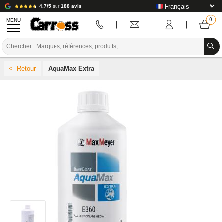
4.7/5
sur
188 avis
MENU
PROMOTIONS
AquaMax Extra
CODE COULEUR
MARQUES
PREPARATION / PEINTURE / FINITION
CONSOMMABLE CARROSSERIE
OUTILLAGE CARROSSERIE
ÉQUIPEMENT ATELIER CARROSSERIE
INSTALLATION LABO
TUTORIEL & CONSEILS