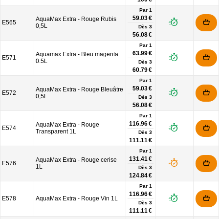
Par 1
59.03 €
AquaMax Extra - Rouge Rubis
E565
0,5L
Dès
3
56.08 €
Par 1
63.99 €
Aquamax Extra - Bleu magenta
E571
0.5L
Dès
3
60.79 €
Par 1
59.03 €
AquaMax Extra - Rouge Bleuâtre
E572
0,5L
Dès
3
56.08 €
Par 1
116.96 €
AquaMax Extra - Rouge
E574
Transparent 1L
Dès
3
111.11 €
Par 1
131.41 €
AquaMax Extra - Rouge cerise
E576
1L
Dès
3
124.84 €
Par 1
116.96 €
E578
AquaMax Extra - Rouge Vin 1L
Dès
3
111.11 €