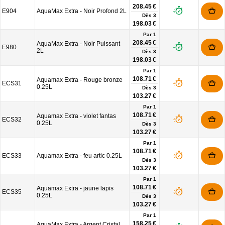
208.45 €
E904
AquaMax Extra - Noir Profond 2L
Dès
3
198.03 €
Par 1
208.45 €
AquaMax Extra - Noir Puissant
E980
2L
Dès
3
198.03 €
Par 1
108.71 €
Aquamax Extra - Rouge bronze
ECS31
0.25L
Dès
3
103.27 €
Par 1
108.71 €
Aquamax Extra - violet fantas
ECS32
0.25L
Dès
3
103.27 €
Par 1
108.71 €
ECS33
Aquamax Extra - feu artic 0.25L
Dès
3
103.27 €
Par 1
108.71 €
Aquamax Extra - jaune lapis
ECS35
0.25L
Dès
3
103.27 €
Par 1
158.25 €
AquaMax Extra - Argent Cristal