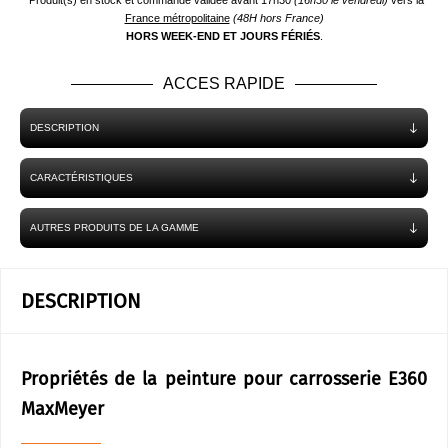
*Produit(s) en stock et commande validée avant 17h30
(16h30 le vendredi)
vers la
France métropolitaine
(48H hors France)
HORS WEEK-END ET JOURS FÉRIÉS
.
ACCES RAPIDE
DESCRIPTION
CARACTÉRISTIQUES
AUTRES PRODUITS DE LA GAMME
DESCRIPTION
Propriétés de la peinture pour carrosserie E360
MaxMeyer