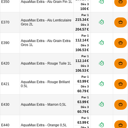
E350
AquaMax Extra - Alu Grain Fin 1L
Dès
3
100 €
Par 1
215.34 €
AquaMax Extra - Alu Lenticulaire
E370
Gros 2L
Dès
3
204.57 €
Par 1
112.14 €
AquaMax Extra - Alu Grain Extra
E390
Gros 1L
Dès
3
106.53 €
Par 1
112.14 €
E420
AquaMax Extra - Rouge Tuile 1L
Dès
3
106.53 €
Par 1
63.99 €
AquaMax Extra - Rouge Brillant
E421
0.5L
Dès
3
60.79 €
Par 1
63.99 €
E430
AquaMax Extra - Marron 0,5L
Dès
3
60.79 €
Par 1
63.99 €
E440
AquaMax Extra - Orange 0,5L
Dès
3