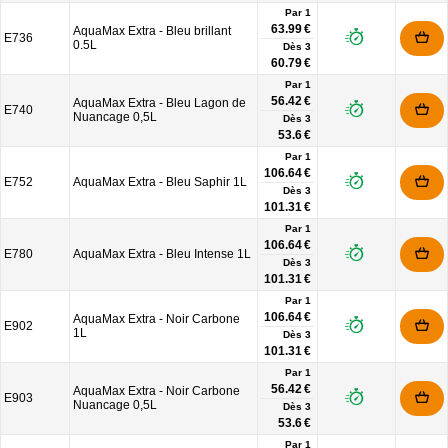
Par 1
63.99 €
AquaMax Extra - Bleu brillant
E736
0.5L
Dès
3
60.79 €
Par 1
56.42 €
AquaMax Extra - Bleu Lagon de
E740
Nuancage 0,5L
Dès
3
53.6 €
Par 1
106.64 €
E752
AquaMax Extra - Bleu Saphir 1L
Dès
3
101.31 €
Par 1
106.64 €
E780
AquaMax Extra - Bleu Intense 1L
Dès
3
101.31 €
Par 1
106.64 €
AquaMax Extra - Noir Carbone
E902
1L
Dès
3
101.31 €
Par 1
56.42 €
AquaMax Extra - Noir Carbone
E903
Nuancage 0,5L
Dès
3
53.6 €
Par 1