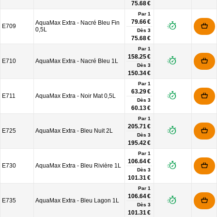
75.68 €
Par 1
79.66 €
AquaMax Extra - Nacré Bleu Fin
E709
0,5L
Dès
3
75.68 €
Par 1
158.25 €
E710
AquaMax Extra - Nacré Bleu 1L
Dès
3
150.34 €
Par 1
63.29 €
E711
AquaMax Extra - Noir Mat 0,5L
Dès
3
60.13 €
Par 1
205.71 €
E725
AquaMax Extra - Bleu Nuit 2L
Dès
3
195.42 €
Par 1
106.64 €
E730
AquaMax Extra - Bleu Rivière 1L
Dès
3
101.31 €
Par 1
106.64 €
E735
AquaMax Extra - Bleu Lagon 1L
Dès
3
101.31 €