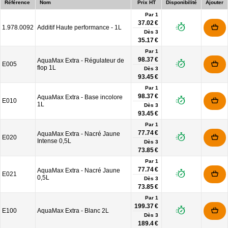
Référence
Nom
Prix HT
Disponibilité
Ajouter
Par 1
37.02 €
1.978.0092
Additif Haute performance - 1L
Dès
3
35.17 €
Par 1
98.37 €
AquaMax Extra - Régulateur de
E005
flop 1L
Dès
3
93.45 €
Par 1
98.37 €
AquaMax Extra - Base incolore
E010
1L
Dès
3
93.45 €
Par 1
77.74 €
AquaMax Extra - Nacré Jaune
E020
Intense 0,5L
Dès
3
73.85 €
Par 1
77.74 €
AquaMax Extra - Nacré Jaune
E021
0,5L
Dès
3
73.85 €
Par 1
199.37 €
E100
AquaMax Extra - Blanc 2L
Dès
3
189.4 €