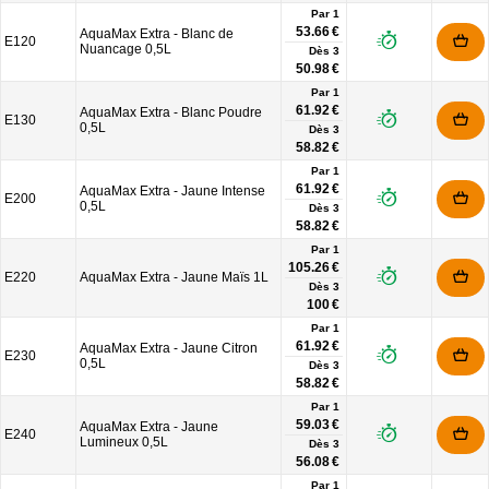
Par 1
53.66 €
AquaMax Extra - Blanc de
E120
Nuancage 0,5L
Dès
3
50.98 €
Par 1
61.92 €
AquaMax Extra - Blanc Poudre
E130
0,5L
Dès
3
58.82 €
Par 1
61.92 €
AquaMax Extra - Jaune Intense
E200
0,5L
Dès
3
58.82 €
Par 1
105.26 €
E220
AquaMax Extra - Jaune Maïs 1L
Dès
3
100 €
Par 1
61.92 €
AquaMax Extra - Jaune Citron
E230
0,5L
Dès
3
58.82 €
Par 1
59.03 €
AquaMax Extra - Jaune
E240
Lumineux 0,5L
Dès
3
56.08 €
Par 1