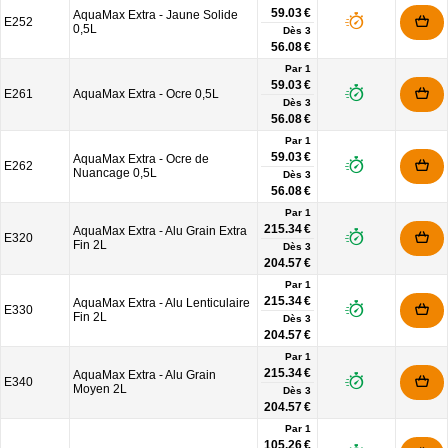
59.03 €
AquaMax Extra - Jaune Solide
E252
0,5L
Dès
3
56.08 €
Par 1
59.03 €
E261
AquaMax Extra - Ocre 0,5L
Dès
3
56.08 €
Par 1
59.03 €
AquaMax Extra - Ocre de
E262
Nuancage 0,5L
Dès
3
56.08 €
Par 1
215.34 €
AquaMax Extra - Alu Grain Extra
E320
Fin 2L
Dès
3
204.57 €
Par 1
215.34 €
AquaMax Extra - Alu Lenticulaire
E330
Fin 2L
Dès
3
204.57 €
Par 1
215.34 €
AquaMax Extra - Alu Grain
E340
Moyen 2L
Dès
3
204.57 €
Par 1
105.26 €