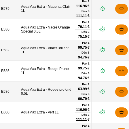
Par 1
116.96 €
AquaMax Extra - Magenta Clair
E579
1L
Dès
3
111.11 €
Par 1
79.11 €
AquaMax Extra - Nacré Orange
E580
Spécial 0,5L
Dès
3
75.15 €
Par 1
99.75 €
AquaMax Extra - Violet Brillant
E582
1L
Dès
3
94.76 €
Par 1
99.75 €
AquaMax Extra - Rouge Prune
E585
1L
Dès
3
94.76 €
Par 1
63.99 €
AquaMax Extra - Rouge profond
E586
0.5L
Dès
3
60.79 €
Par 1
116.96 €
E600
AquaMax Extra - Vert 1L
Dès
3
111.11 €
Par 1