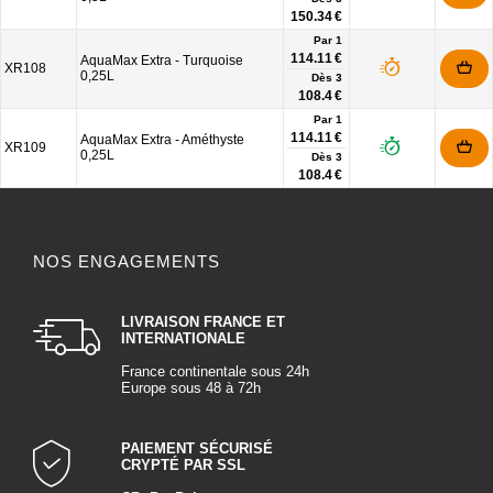
150.34 €
Par 1
114.11 €
AquaMax Extra - Turquoise
XR108
0,25L
Dès
3
108.4 €
Par 1
114.11 €
AquaMax Extra - Améthyste
XR109
0,25L
Dès
3
108.4 €
NOS ENGAGEMENTS
LIVRAISON FRANCE ET
INTERNATIONALE
France continentale sous 24h
Europe sous 48 à 72h
PAIEMENT SÉCURISÉ
CRYPTÉ PAR SSL