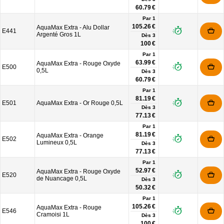
60.79 €
Par 1
105.26 €
AquaMax Extra - Alu Dollar
E441
Argenté Gros 1L
Dès
3
100 €
Par 1
63.99 €
AquaMax Extra - Rouge Oxyde
E500
0,5L
Dès
3
60.79 €
Par 1
81.19 €
E501
AquaMax Extra - Or Rouge 0,5L
Dès
3
77.13 €
Par 1
81.19 €
AquaMax Extra - Orange
E502
Lumineux 0,5L
Dès
3
77.13 €
Par 1
52.97 €
AquaMax Extra - Rouge Oxyde
E520
de Nuancage 0,5L
Dès
3
50.32 €
Par 1
105.26 €
AquaMax Extra - Rouge
E546
Cramoisi 1L
Dès
3
100 €