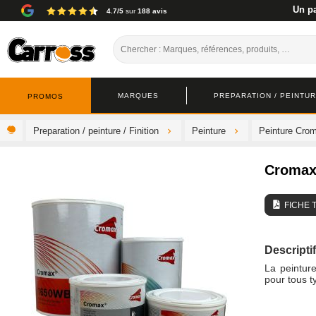
Un pa
4.7/5
sur
188 avis
MARQUES
PREPARATION / PEINTURE
PROMOS
Preparation / peinture / Finition
Peinture
Peinture Cro
Cromax
FICHE 
Descriptif
La peintur
pour tous t