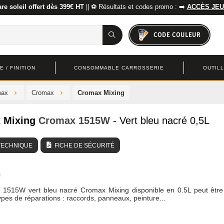
re soleil offert dès 399€ HT
|| ⚽ Résultats et codes promo : ➡️
ACCÈS JEU
CODE COULEUR
 / FINITION
CONSOMMABLE CARROSSERIE
OUTIL
max
Cromax
Cromax Mixing
 Mixing
Cromax
1515W
- Vert bleu nacré 0,5L
TECHNIQUE
FICHE DE SÉCURITÉ
e 1515W vert bleu nacré Cromax Mixing disponible en 0.5L peut être 
ypes de réparations : raccords, panneaux, peinture...