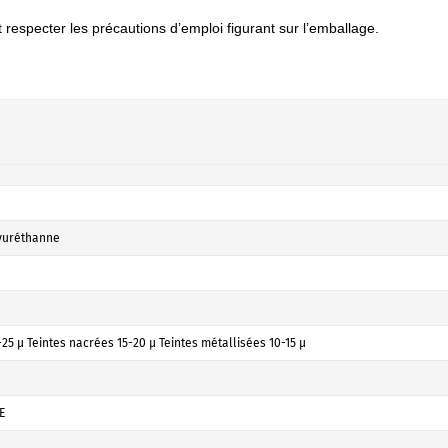
t respecter les précautions d’emploi figurant sur l’emballage.
yuréthanne
25 µ Teintes nacrées 15-20 µ Teintes métallisées 10-15 µ
E