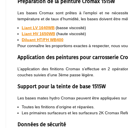
Préparation de la peinture Cromax 1515W
Les bases Cromax sont prêtes à l’emploi et ne nécessiten
température et de taux d’humidité, les bases doivent être mél
Liant LV 1640WB
(basse viscosité)
Liant HV 1650WB
(haute viscosité)
Diluant HT/FH WB400
Pour connaître les proportions exactes à respecter, nous vous
Application des peintures pour carrosserie Cr
L’application des finitions Cromax s’effectue en 2 opérati
couches suivies d’une 3ème passe légère.
Support pour la teinte de base 1515W
Les bases mates hydro Cromax peuvent être appliquées sur 
Toutes les finitions d’origine et réparées.
Les primaires surfaceurs et les surfaceurs 2K Cromax Refi
Données de sécurité