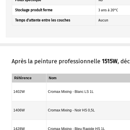
Poids specifique
ND
Stockage produit ferme
3 ans à 20°C
Temps d'attente entre les couches
Aucun
Après la peinture professionnelle
1515W
, dé
Référence
Nom
1402W
Cromax Mixing - Blanc LS 1L
1406W
Cromax Mixing - Noir HS 0,5L
1428W
Cromax Mixing - Bleu Rapide HS 1L