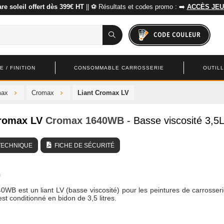
re soleil offert dès 399€ HT
|| ⚽ Résultats et codes promo : ➡️
ACCÈS JEU
CODE COULEUR
 / FINITION
CONSOMMABLE CARROSSERIE
OUTIL
max
Cromax
Liant Cromax LV
Cromax LV
Cromax
1640WB
- Basse viscosité 3,5
TECHNIQUE
FICHE DE SÉCURITÉ
40WB est un liant LV (basse viscosité) pour les peintures de carrosser
est conditionné en bidon de 3,5 litres.