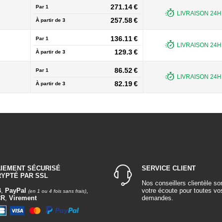
271.14 €
Par 1
LIVRAISON 24H 
257.58 €
À partir de
3
136.11 €
Par 1
LIVRAISON 24H 
129.3 €
À partir de
3
86.52 €
Par 1
LIVRAISON 24H 
82.19 €
À partir de
3
AIEMENT SÉCURISÉ
SERVICE CLIENT
RYPTÉ PAR SSL
Nos conseillers clientèle so
B
,
PayPal
,
votre écoute pour toutes vo
(en 1 ou 4 fois sans frais)
CR
,
Virement
demandes.