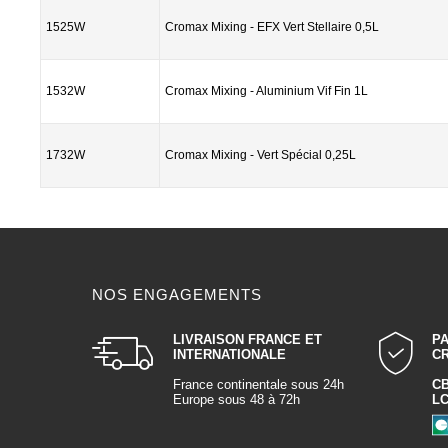
1525W
Cromax Mixing - EFX Vert Stellaire 0,5L
1532W
Cromax Mixing - Aluminium Vif Fin 1L
1732W
Cromax Mixing - Vert Spécial 0,25L
NOS ENGAGEMENTS
LIVRAISON FRANCE ET
P
INTERNATIONALE
C
France continentale sous 24h
C
Europe sous 48 à 72h
L