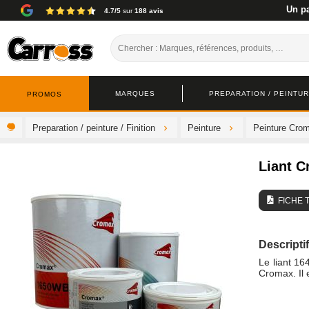
Un pa
4.7/5
sur
188 avis
MARQUES
PREPARATION / PEINTURE
PROMOS
Preparation / peinture / Finition
Peinture
Peinture Cro
Liant 
FICHE 
Descriptif
Le liant 16
Cromax. Il 