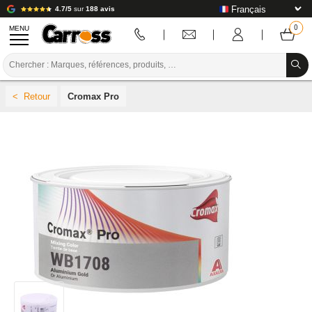
4.7/5
sur
188 avis
MENU
PROMOTIONS
Cromax Pro
CODE COULEUR
MARQUES
PREPARATION / PEINTURE / FINITION
CONSOMMABLE CARROSSERIE
OUTILLAGE CARROSSERIE
ÉQUIPEMENT ATELIER CARROSSERIE
INSTALLATION LABO
TUTORIEL & CONSEILS