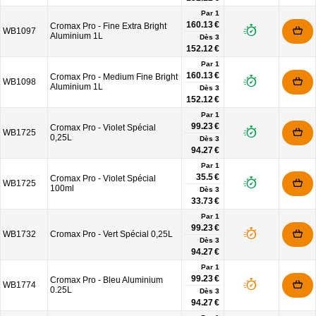
Par 1
160.13 €
Cromax Pro - Fine Extra Bright
WB1097
Aluminium 1L
Dès
3
152.12 €
Par 1
160.13 €
Cromax Pro - Medium Fine Bright
WB1098
Aluminium 1L
Dès
3
152.12 €
Par 1
99.23 €
Cromax Pro - Violet Spécial
WB1725
0,25L
Dès
3
94.27 €
Par 1
35.5 €
Cromax Pro - Violet Spécial
WB1725
100ml
Dès
3
33.73 €
Par 1
99.23 €
WB1732
Cromax Pro - Vert Spécial 0,25L
Dès
3
94.27 €
Par 1
99.23 €
Cromax Pro - Bleu Aluminium
WB1774
0.25L
Dès
3
94.27 €