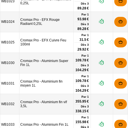
WB1023
0,25L
Dès
3
89.28 €
Par 1
93.98 €
Cromax Pro - EFX Rouge
WB1024
Radiant 0,25L
Dès
3
89.28 €
Par 1
31.5 €
Cromax Pro - EFX Cuivre Feu
WB1025
100ml
Dès
3
29.92 €
Par 1
109.78 €
Cromax Pro - Aluminium Super
WB1030
Fin 1L
Dès
3
104.29 €
Par 1
109.78 €
Cromax Pro - Aluminium fin
WB1031
moyen 1L
Dès
3
104.29 €
Par 1
355.95 €
Cromax Pro - Aluminium fin vif
WB1032
3,5L
Dès
3
338.15 €
Par 1
155.98 €
WB1033
Cromax Pro - Aluminium Fin 1L
Dès
3