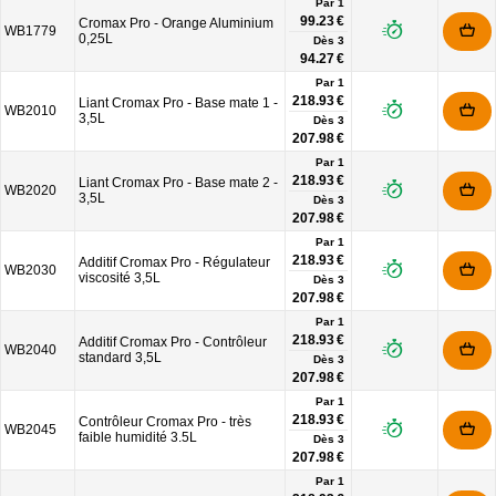
Par 1
99.23 €
Cromax Pro - Orange Aluminium
WB1779
0,25L
Dès
3
94.27 €
Par 1
218.93 €
Liant Cromax Pro - Base mate 1 -
WB2010
3,5L
Dès
3
207.98 €
Par 1
218.93 €
Liant Cromax Pro - Base mate 2 -
WB2020
3,5L
Dès
3
207.98 €
Par 1
218.93 €
Additif Cromax Pro - Régulateur
WB2030
viscosité 3,5L
Dès
3
207.98 €
Par 1
218.93 €
Additif Cromax Pro - Contrôleur
WB2040
standard 3,5L
Dès
3
207.98 €
Par 1
218.93 €
Contrôleur Cromax Pro - très
WB2045
faible humidité 3.5L
Dès
3
207.98 €
Par 1