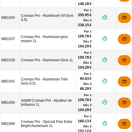
148.18 €
Par 1
355.95 €
Cromax Pro - Aluminium Vif Gros
WB1035
3,5L
Dès
3
338.15 €
Par 1
109.78 €
Cromax Pro - Aluminium gros
WB1037
moyen 1L
Dès
3
104.29 €
Par 1
109.78 €
WB1039
Cromax Pro - Aluminium Gros 1L
Dès
3
104.29 €
Par 1
90.83 €
Cromax Pro - Aluminium Très
WB1041
Gros 0,5L
Dès
3
86.29 €
Par 1
109.78 €
Additif Cromax Pro - Ajusteur de
WB1050
brillance 1L
Dès
3
104.29 €
Par 1
160.13 €
Cromax Pro - Special Fine Extra
WB1096
Bright Aluminium 1L
Dès
3
152.12 €