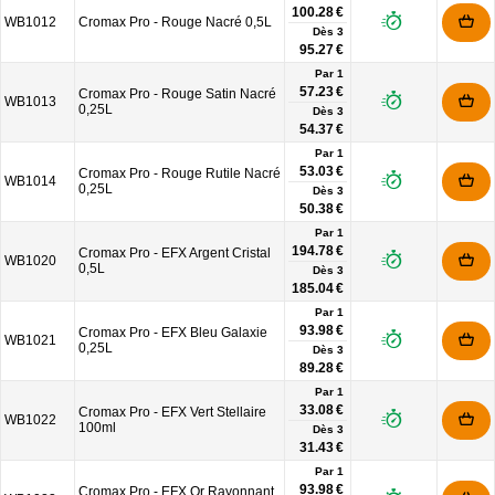
100.28 €
WB1012
Cromax Pro - Rouge Nacré 0,5L
Dès
3
95.27 €
Par 1
57.23 €
Cromax Pro - Rouge Satin Nacré
WB1013
0,25L
Dès
3
54.37 €
Par 1
53.03 €
Cromax Pro - Rouge Rutile Nacré
WB1014
0,25L
Dès
3
50.38 €
Par 1
194.78 €
Cromax Pro - EFX Argent Cristal
WB1020
0,5L
Dès
3
185.04 €
Par 1
93.98 €
Cromax Pro - EFX Bleu Galaxie
WB1021
0,25L
Dès
3
89.28 €
Par 1
33.08 €
Cromax Pro - EFX Vert Stellaire
WB1022
100ml
Dès
3
31.43 €
Par 1
93.98 €
Cromax Pro - EFX Or Rayonnant