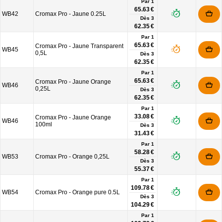
Par 1
65.63 €
WB42
Cromax Pro - Jaune 0.25L
Dès
3
62.35 €
Par 1
65.63 €
Cromax Pro - Jaune Transparent
WB45
0,5L
Dès
3
62.35 €
Par 1
65.63 €
Cromax Pro - Jaune Orange
WB46
0,25L
Dès
3
62.35 €
Par 1
33.08 €
Cromax Pro - Jaune Orange
WB46
100ml
Dès
3
31.43 €
Par 1
58.28 €
WB53
Cromax Pro - Orange 0,25L
Dès
3
55.37 €
Par 1
109.78 €
WB54
Cromax Pro - Orange pure 0.5L
Dès
3
104.29 €
Par 1