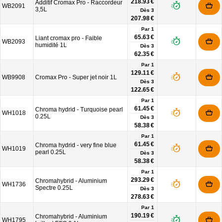
218.93 €
Additif Cromax Pro - Raccordeur
WB2091
3,5L
Dès
3
207.98 €
Par 1
65.63 €
Liant cromax pro - Faible
WB2093
humidité 1L
Dès
3
62.35 €
Par 1
129.11 €
WB9908
Cromax Pro - Super jet noir 1L
Dès
3
122.65 €
Par 1
61.45 €
Chroma hydrid - Turquoise pearl
WH1018
0.25L
Dès
3
58.38 €
Par 1
61.45 €
Chroma hydrid - very fine blue
WH1019
pearl 0.25L
Dès
3
58.38 €
Par 1
293.29 €
Chromahybrid - Aluminium
WH1736
Spectre 0.25L
Dès
3
278.63 €
Par 1
190.19 €
Chromahybrid - Aluminium
WH1795