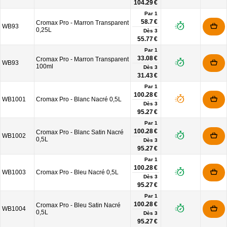
104.29 €
Par 1
58.7 €
Cromax Pro - Marron Transparent
WB93
0,25L
Dès
3
55.77 €
Par 1
33.08 €
Cromax Pro - Marron Transparent
WB93
100ml
Dès
3
31.43 €
Par 1
100.28 €
WB1001
Cromax Pro - Blanc Nacré 0,5L
Dès
3
95.27 €
Par 1
100.28 €
Cromax Pro - Blanc Satin Nacré
WB1002
0,5L
Dès
3
95.27 €
Par 1
100.28 €
WB1003
Cromax Pro - Bleu Nacré 0,5L
Dès
3
95.27 €
Par 1
100.28 €
Cromax Pro - Bleu Satin Nacré
WB1004
0,5L
Dès
3
95.27 €