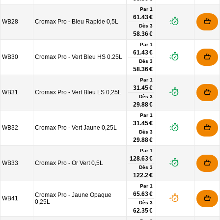
Par 1
61.43 €
WB28
Cromax Pro - Bleu Rapide 0,5L
Dès
3
58.36 €
Par 1
61.43 €
WB30
Cromax Pro - Vert Bleu HS 0.25L
Dès
3
58.36 €
Par 1
31.45 €
WB31
Cromax Pro - Vert Bleu LS 0,25L
Dès
3
29.88 €
Par 1
31.45 €
WB32
Cromax Pro - Vert Jaune 0,25L
Dès
3
29.88 €
Par 1
128.63 €
WB33
Cromax Pro - Or Vert 0,5L
Dès
3
122.2 €
Par 1
65.63 €
Cromax Pro - Jaune Opaque
WB41
0,25L
Dès
3
62.35 €