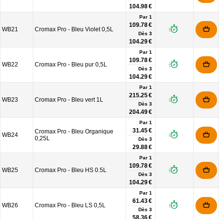
104.98 €
Par 1
109.78 €
WB21
Cromax Pro - Bleu Violet 0,5L
Dès
3
104.29 €
Par 1
109.78 €
WB22
Cromax Pro - Bleu pur 0,5L
Dès
3
104.29 €
Par 1
215.25 €
WB23
Cromax Pro - Bleu vert 1L
Dès
3
204.49 €
Par 1
31.45 €
Cromax Pro - Bleu Organique
WB24
0,25L
Dès
3
29.88 €
Par 1
109.78 €
WB25
Cromax Pro - Bleu HS 0.5L
Dès
3
104.29 €
Par 1
61.43 €
WB26
Cromax Pro - Bleu LS 0,5L
Dès
3
58.36 €