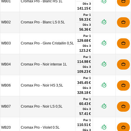
WB01
Cromax Pro - Blanc HS 1L
Dès
3
141.15 €
Par 1
59.33 €
WB02
Cromax Pro - Blanc LS 0.5L
Dès
3
56.36 €
Par 1
129.68 €
WB03
Cromax Pro - Givre Cristallin 0,5L
Dès
3
123.2 €
Par 1
114.98 €
WB04
Cromax Pro - Noir intense 1L
Dès
3
109.23 €
Par 1
345.45 €
WB06
Cromax Pro - Noir HS 3,5L
Dès
3
328.18 €
Par 1
60.43 €
WB07
Cromax Pro - Noir LS 0,5L
Dès
3
57.41 €
Par 1
110.51 €
WB20
Cromax Pro - Violet 0.5L
Dès
3