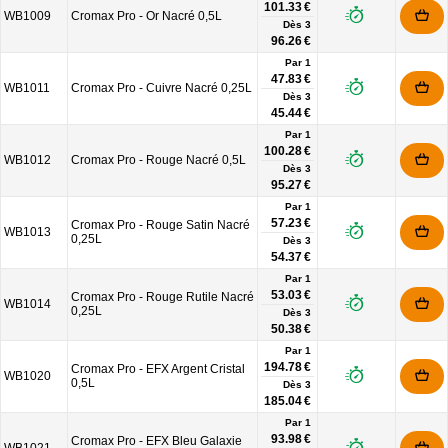
101.33 €
WB1009
Cromax Pro - Or Nacré 0,5L
Dès
3
96.26 €
Par 1
47.83 €
WB1011
Cromax Pro - Cuivre Nacré 0,25L
Dès
3
45.44 €
Par 1
100.28 €
WB1012
Cromax Pro - Rouge Nacré 0,5L
Dès
3
95.27 €
Par 1
57.23 €
Cromax Pro - Rouge Satin Nacré
WB1013
0,25L
Dès
3
54.37 €
Par 1
53.03 €
Cromax Pro - Rouge Rutile Nacré
WB1014
0,25L
Dès
3
50.38 €
Par 1
194.78 €
Cromax Pro - EFX Argent Cristal
WB1020
0,5L
Dès
3
185.04 €
Par 1
93.98 €
Cromax Pro - EFX Bleu Galaxie