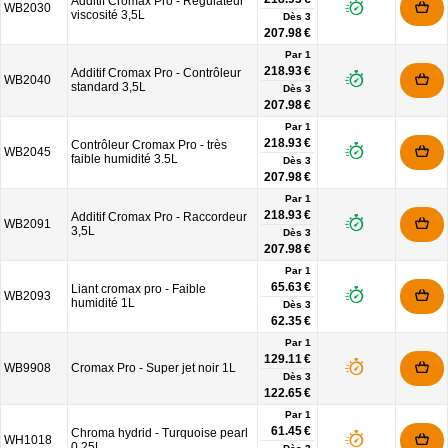
Additif Cromax Pro - Régulateur
WB2030
viscosité 3,5L
Dès
3
207.98 €
Par 1
218.93 €
Additif Cromax Pro - Contrôleur
WB2040
standard 3,5L
Dès
3
207.98 €
Par 1
218.93 €
Contrôleur Cromax Pro - très
WB2045
faible humidité 3.5L
Dès
3
207.98 €
Par 1
218.93 €
Additif Cromax Pro - Raccordeur
WB2091
3,5L
Dès
3
207.98 €
Par 1
65.63 €
Liant cromax pro - Faible
WB2093
humidité 1L
Dès
3
62.35 €
Par 1
129.11 €
WB9908
Cromax Pro - Super jet noir 1L
Dès
3
122.65 €
Par 1
61.45 €
Chroma hydrid - Turquoise pearl
WH1018
0.25L