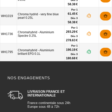
Dès
3
58.38 €
Par 1
61.45 €
Chroma hydrid - very fine blue
WH1019
pearl 0.25L
Dès
3
58.38 €
Par 1
293.29 €
Chromahybrid - Aluminium
WH1736
Spectre 0.25L
Dès
3
278.63 €
Par 1
190.19 €
Chromahybrid - Aluminium
WH1795
brillant EFG 0.1L
Dès
3
180.68 €
NOS ENGAGEMENTS
LIVRAISON FRANCE ET
INTERNATIONALE
France continentale sous 24h
Europe sous 48 à 72h