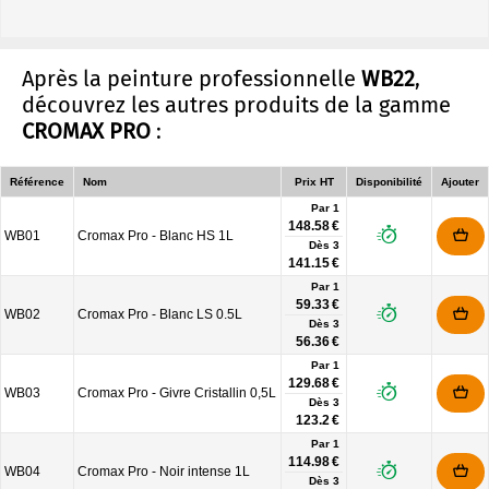
Après la peinture professionnelle
WB22
,
découvrez les autres produits de la gamme
CROMAX PRO
:
Référence
Nom
Prix HT
Disponibilité
Ajouter
Par 1
148.58 €
WB01
Cromax Pro - Blanc HS 1L
Dès
3
141.15 €
Par 1
59.33 €
WB02
Cromax Pro - Blanc LS 0.5L
Dès
3
56.36 €
Par 1
129.68 €
WB03
Cromax Pro - Givre Cristallin 0,5L
Dès
3
123.2 €
Par 1
114.98 €
WB04
Cromax Pro - Noir intense 1L
Dès
3