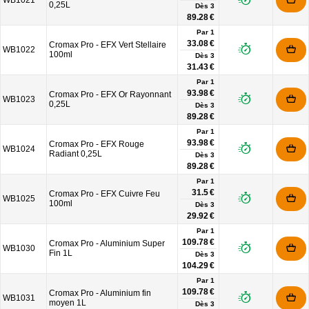
WB1021
0,25L
Dès
3
89.28 €
Par 1
33.08 €
Cromax Pro - EFX Vert Stellaire
WB1022
100ml
Dès
3
31.43 €
Par 1
93.98 €
Cromax Pro - EFX Or Rayonnant
WB1023
0,25L
Dès
3
89.28 €
Par 1
93.98 €
Cromax Pro - EFX Rouge
WB1024
Radiant 0,25L
Dès
3
89.28 €
Par 1
31.5 €
Cromax Pro - EFX Cuivre Feu
WB1025
100ml
Dès
3
29.92 €
Par 1
109.78 €
Cromax Pro - Aluminium Super
WB1030
Fin 1L
Dès
3
104.29 €
Par 1
109.78 €
Cromax Pro - Aluminium fin
WB1031
moyen 1L
Dès
3