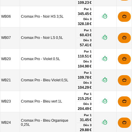
109.23 €
Par 1
345.45 €
WB06
Cromax Pro - Noir HS 3,5L
Dès
3
328.18 €
Par 1
60.43 €
WB07
Cromax Pro - Noir LS 0,5L
Dès
3
57.41 €
Par 1
110.51 €
WB20
Cromax Pro - Violet 0.5L
Dès
3
104.98 €
Par 1
109.78 €
WB21
Cromax Pro - Bleu Violet 0,5L
Dès
3
104.29 €
Par 1
215.25 €
WB23
Cromax Pro - Bleu vert 1L
Dès
3
204.49 €
Par 1
31.45 €
Cromax Pro - Bleu Organique
WB24
0,25L
Dès
3
29.88 €