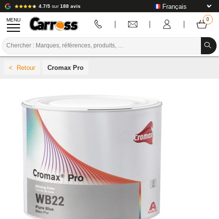
4.7/5
sur
188 avis
MENU
PROMOTIONS
Cromax Pro
CODE COULEUR
MARQUES
PREPARATION / PEINTURE / FINITION
CONSOMMABLE CARROSSERIE
OUTILLAGE CARROSSERIE
ÉQUIPEMENT ATELIER CARROSSERIE
INSTALLATION LABO
TUTORIEL & CONSEILS