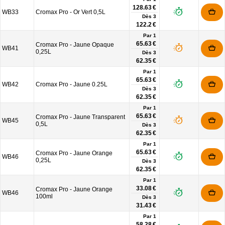
128.63 €
WB33
Cromax Pro - Or Vert 0,5L
Dès
3
122.2 €
Par 1
65.63 €
Cromax Pro - Jaune Opaque
WB41
0,25L
Dès
3
62.35 €
Par 1
65.63 €
WB42
Cromax Pro - Jaune 0.25L
Dès
3
62.35 €
Par 1
65.63 €
Cromax Pro - Jaune Transparent
WB45
0,5L
Dès
3
62.35 €
Par 1
65.63 €
Cromax Pro - Jaune Orange
WB46
0,25L
Dès
3
62.35 €
Par 1
33.08 €
Cromax Pro - Jaune Orange
WB46
100ml
Dès
3
31.43 €
Par 1
58.28 €