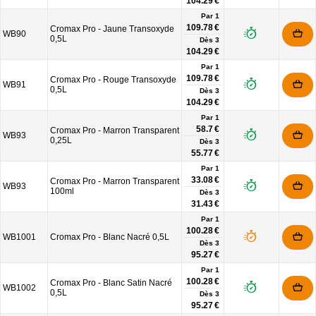
104.29 €
Par 1
109.78 €
Cromax Pro - Jaune Transoxyde
WB90
0,5L
Dès
3
104.29 €
Par 1
109.78 €
Cromax Pro - Rouge Transoxyde
WB91
0,5L
Dès
3
104.29 €
Par 1
58.7 €
Cromax Pro - Marron Transparent
WB93
0,25L
Dès
3
55.77 €
Par 1
33.08 €
Cromax Pro - Marron Transparent
WB93
100ml
Dès
3
31.43 €
Par 1
100.28 €
WB1001
Cromax Pro - Blanc Nacré 0,5L
Dès
3
95.27 €
Par 1
100.28 €
Cromax Pro - Blanc Satin Nacré
WB1002
0,5L
Dès
3
95.27 €