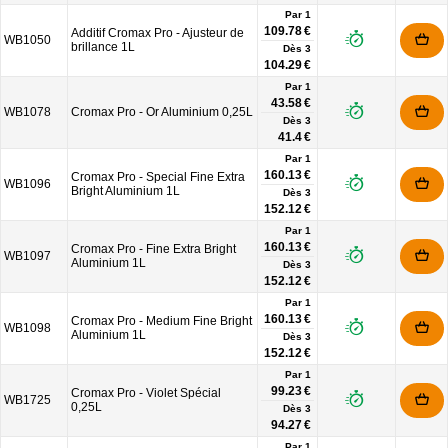
Par 1
109.78 €
Additif Cromax Pro - Ajusteur de
WB1050
brillance 1L
Dès
3
104.29 €
Par 1
43.58 €
WB1078
Cromax Pro - Or Aluminium 0,25L
Dès
3
41.4 €
Par 1
160.13 €
Cromax Pro - Special Fine Extra
WB1096
Bright Aluminium 1L
Dès
3
152.12 €
Par 1
160.13 €
Cromax Pro - Fine Extra Bright
WB1097
Aluminium 1L
Dès
3
152.12 €
Par 1
160.13 €
Cromax Pro - Medium Fine Bright
WB1098
Aluminium 1L
Dès
3
152.12 €
Par 1
99.23 €
Cromax Pro - Violet Spécial
WB1725
0,25L
Dès
3
94.27 €
Par 1