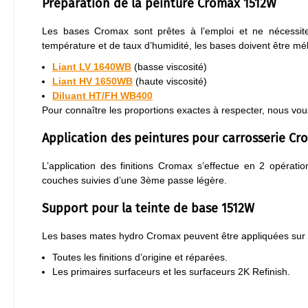
Préparation de la peinture Cromax 1512W
Les bases Cromax sont prêtes à l’emploi et ne nécessiten
température et de taux d’humidité, les bases doivent être mél
Liant LV 1640WB
(basse viscosité)
Liant HV 1650WB
(haute viscosité)
Diluant HT/FH WB400
Pour connaître les proportions exactes à respecter, nous vous
Application des peintures pour carrosserie Cr
L’application des finitions Cromax s’effectue en 2 opérati
couches suivies d’une 3ème passe légère.
Support pour la teinte de base 1512W
Les bases mates hydro Cromax peuvent être appliquées sur 
Toutes les finitions d’origine et réparées.
Les primaires surfaceurs et les surfaceurs 2K Refinish.