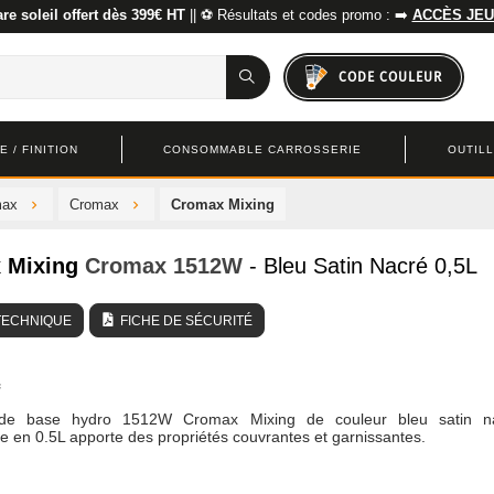
re soleil offert dès 399€ HT
|| ⚽ Résultats et codes promo : ➡️
ACCÈS JEU
CODE COULEUR
 / FINITION
CONSOMMABLE CARROSSERIE
OUTIL
max
Cromax
Cromax Mixing
 Mixing
Cromax
1512W
- Bleu Satin Nacré 0,5L
TECHNIQUE
FICHE DE SÉCURITÉ
 de base hydro 1512W Cromax Mixing de couleur bleu satin n
e en 0.5L apporte des propriétés couvrantes et garnissantes.