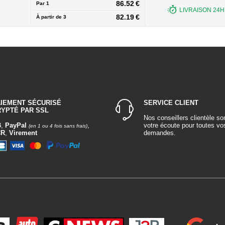
86.52 €
Par 1
LIVRAISON 24H 
82.19 €
À partir de
3
AIEMENT SÉCURISÉ
SERVICE CLIENT
RYPTÉ PAR SSL
Nos conseillers clientèle so
B
,
PayPal
,
votre écoute pour toutes vo
(en 1 ou 4 fois sans frais)
CR
,
Virement
demandes.