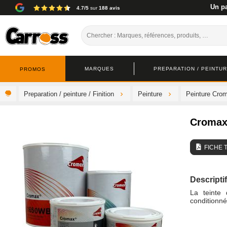
Un pa
4.7/5
sur
188 avis
MARQUES
PREPARATION / PEINTURE
PROMOS
Preparation / peinture / Finition
Peinture
Peinture Cro
Cromax
FICHE 
Descriptif
La teinte
conditionné