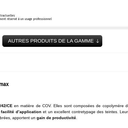
tractuelles
ement réservé à un usage professionnel
AUTRES PRODUITS DE LA GAMME
omax
4/42/CE
en matière de COV. Elles sont composées de copolymère d
facilité d’application
et un excellent contretypage des teintes. Leu
librées, apportent un
gain de productivité
.