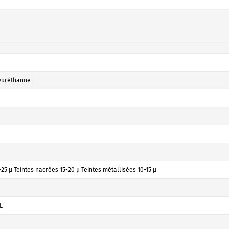
yuréthanne
25 µ Teintes nacrées 15-20 µ Teintes métallisées 10-15 µ
E