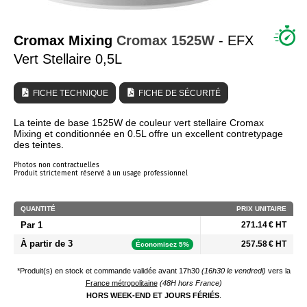
QUI SOMMES NOUS ?
Cromax Mixing
Cromax
1525W
- EFX
Vert Stellaire 0,5L
FICHE TECHNIQUE
FICHE DE SÉCURITÉ
La teinte de base 1525W de couleur vert stellaire Cromax
Mixing et conditionnée en 0.5L offre un excellent contretypage
des teintes.
Photos non contractuelles
Produit strictement réservé à un usage professionnel
QUANTITÉ
PRIX UNITAIRE
Par 1
271.14 € HT
À partir de 3
257.58 € HT
Économisez 5%
*Produit(s) en stock et commande validée avant 17h30
(16h30 le vendredi)
vers la
France métropolitaine
(48H hors France)
HORS WEEK-END ET JOURS FÉRIÉS
.