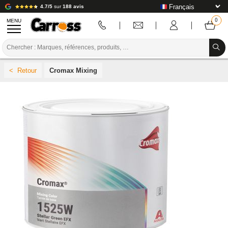
4.7/5
sur
188 avis
MENU
PROMOTIONS
Cromax Mixing
CODE COULEUR
MARQUES
PREPARATION / PEINTURE / FINITION
CONSOMMABLE CARROSSERIE
OUTILLAGE CARROSSERIE
ÉQUIPEMENT ATELIER CARROSSERIE
INSTALLATION LABO
TUTORIEL & CONSEILS