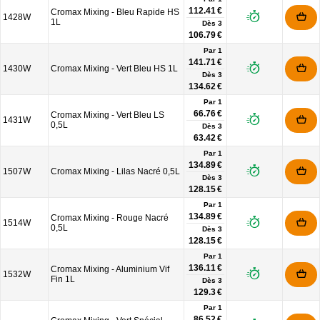
112.41 €
Cromax Mixing - Bleu Rapide HS
1428W
1L
Dès
3
106.79 €
Par 1
141.71 €
1430W
Cromax Mixing - Vert Bleu HS 1L
Dès
3
134.62 €
Par 1
66.76 €
Cromax Mixing - Vert Bleu LS
1431W
0,5L
Dès
3
63.42 €
Par 1
134.89 €
1507W
Cromax Mixing - Lilas Nacré 0,5L
Dès
3
128.15 €
Par 1
134.89 €
Cromax Mixing - Rouge Nacré
1514W
0,5L
Dès
3
128.15 €
Par 1
136.11 €
Cromax Mixing - Aluminium Vif
1532W
Fin 1L
Dès
3
129.3 €
Par 1
86.52 €