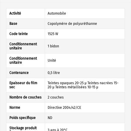
Activité
Automobile
Base
Copolymère de polyuréthanne
Code teinte
1525 W
Conditionnement
1 bidon
unitaire
Conditionnement
Unité
unitaire
Contenance
0,5 litre
Epaisseur du film
Teintes opaques 20-25 µ Teintes nacrées 15-
sec
20 µ Teintes métallisées 10-15 µ
Nombre de couches
2 couches
Norme
Directive 2004/42/CE
Poids specifique
ND
Stockage produit
3 ans à 20°C