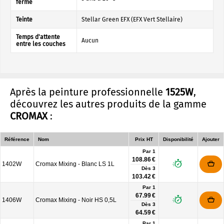
ferme
Teinte
Stellar Green EFX (EFX Vert Stellaire)
Temps d'attente
Aucun
entre les couches
Après la peinture professionnelle
1525W
,
découvrez les autres produits de la gamme
CROMAX
:
Référence
Nom
Prix HT
Disponibilité
Ajouter
Par 1
108.86 €
1402W
Cromax Mixing - Blanc LS 1L
Dès
3
103.42 €
Par 1
67.99 €
1406W
Cromax Mixing - Noir HS 0,5L
Dès
3
64.59 €
Par 1