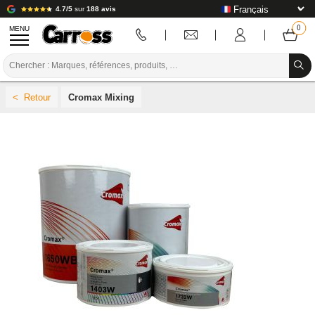
4.7/5
sur
188 avis
MENU
PROMOTIONS
Cromax Mixing
CODE COULEUR
MARQUES
PREPARATION / PEINTURE / FINITION
CONSOMMABLE CARROSSERIE
OUTILLAGE CARROSSERIE
ÉQUIPEMENT ATELIER CARROSSERIE
INSTALLATION LABO
TUTORIEL & CONSEILS