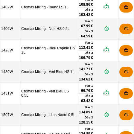
108.86 €
1402W
Cromax Mixing - Blanc LS 1L
Dès
3
103.42 €
Par 1
67.99 €
1406W
Cromax Mixing - Noir HS 0,5L
Dès
3
64.59 €
Par 1
112.41 €
Cromax Mixing - Bleu Rapide HS
1428W
1L
Dès
3
106.79 €
Par 1
141.71 €
1430W
Cromax Mixing - Vert Bleu HS 1L
Dès
3
134.62 €
Par 1
66.76 €
Cromax Mixing - Vert Bleu LS
1431W
0,5L
Dès
3
63.42 €
Par 1
134.89 €
1507W
Cromax Mixing - Lilas Nacré 0,5L
Dès
3
128.15 €
Par 1
134.89 €