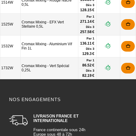
Cromax Mixing - Rouge Nacré
1514W
0,5L
Dès
3
128.15 €
Par 1
271.14 €
Cromax Mixing - EFX Vert
1525W
Stellaire 0,5L
Dès
3
257.58 €
Par 1
136.11 €
Cromax Mixing - Aluminium Vif
1532W
Fin 1L
Dès
3
129.3 €
Par 1
86.52 €
Cromax Mixing - Vert Spécial
1732W
0,25L
Dès
3
82.19 €
NOS ENGAGEMENTS
LIVRAISON FRANCE ET
INTERNATIONALE
France continentale sous 24h
Europe sous 48 à 72h