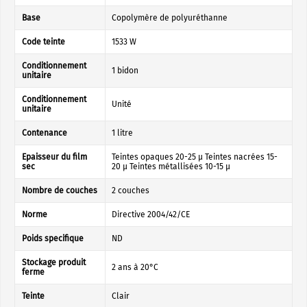
Base
Copolymère de polyuréthanne
Code teinte
1533 W
Conditionnement
1 bidon
unitaire
Conditionnement
Unité
unitaire
Contenance
1 litre
Epaisseur du film
Teintes opaques 20-25 µ Teintes nacrées 15-
sec
20 µ Teintes métallisées 10-15 µ
Nombre de couches
2 couches
Norme
Directive 2004/42/CE
Poids specifique
ND
Stockage produit
2 ans à 20°C
ferme
Teinte
Clair