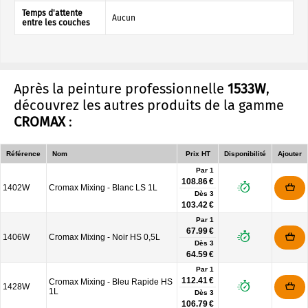
Temps d'attente
Aucun
entre les couches
Après la peinture professionnelle
1533W
,
découvrez les autres produits de la gamme
CROMAX
:
Référence
Nom
Prix HT
Disponibilité
Ajouter
Par 1
108.86 €
1402W
Cromax Mixing - Blanc LS 1L
Dès
3
103.42 €
Par 1
67.99 €
1406W
Cromax Mixing - Noir HS 0,5L
Dès
3
64.59 €
Par 1
112.41 €
Cromax Mixing - Bleu Rapide HS
1428W
1L
Dès
3
106.79 €