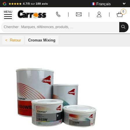
4.7/5
sur
188 avis
MENU
PROMOTIONS
Cromax Mixing
CODE COULEUR
MARQUES
PREPARATION / PEINTURE / FINITION
CONSOMMABLE CARROSSERIE
OUTILLAGE CARROSSERIE
ÉQUIPEMENT ATELIER CARROSSERIE
INSTALLATION LABO
TUTORIEL & CONSEILS