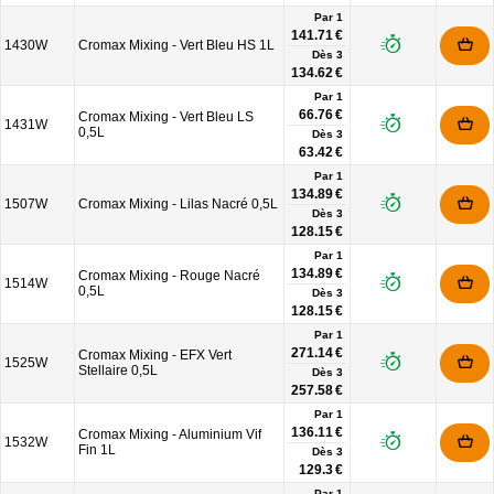
Par 1
141.71 €
1430W
Cromax Mixing - Vert Bleu HS 1L
Dès
3
134.62 €
Par 1
66.76 €
Cromax Mixing - Vert Bleu LS
1431W
0,5L
Dès
3
63.42 €
Par 1
134.89 €
1507W
Cromax Mixing - Lilas Nacré 0,5L
Dès
3
128.15 €
Par 1
134.89 €
Cromax Mixing - Rouge Nacré
1514W
0,5L
Dès
3
128.15 €
Par 1
271.14 €
Cromax Mixing - EFX Vert
1525W
Stellaire 0,5L
Dès
3
257.58 €
Par 1
136.11 €
Cromax Mixing - Aluminium Vif
1532W
Fin 1L
Dès
3
129.3 €
Par 1