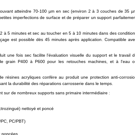
ouvant atteindre 70-100 µm en sec (environ 2 à 3 couches de 35 
tites imperfections de surface et de préparer un support parfaiteme
2 à 5 minutes et sec au toucher en 5 à 10 minutes dans des conditio
çage est possible dès 45 minutes après application. Compatible av
it une fois sec facilite l'évaluation visuelle du support et le travail 
de grain P400 à P600 pour les retouches machines, et à l'eau o
 résines acryliques confère au produit une protection anti-corrosi
sant la durabilité des réparations carrosserie dans le temps.
sur de nombreux supports sans primaire intermédiaire :
ectrozingué) nettoyé et poncé
S/PC, PC/PBT)
et poncées