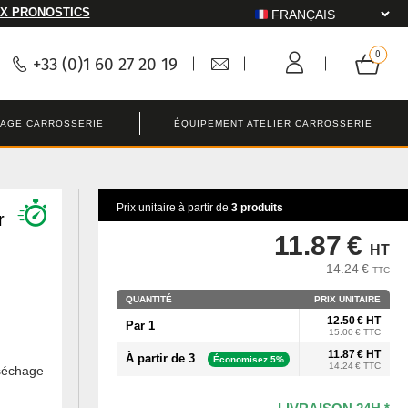
X PRONOSTICS
+33 (0)1 60 27 20 19
LAGE CARROSSERIE
ÉQUIPEMENT ATELIER CARROSSERIE
Prix unitaire à partir de
3 produits
r
11.87 €
HT
14.24 €
TTC
QUANTITÉ
PRIX UNITAIRE
12.50 € HT
Par 1
15.00 € TTC
11.87 € HT
À partir de 3
Économisez 5%
14.24 € TTC
 séchage