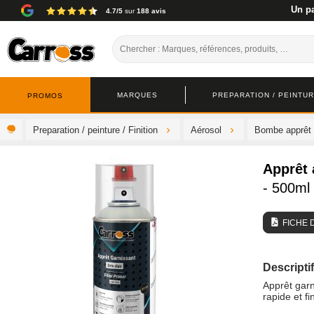
Un pa
4.7/5
sur
188 avis
MARQUES
PREPARATION / PEINTURE
PROMOS
Preparation / peinture / Finition
Aérosol
Bombe apprêt /
Apprêt 
- 500ml
FICHE 
Descriptif
Apprêt garn
rapide et fi