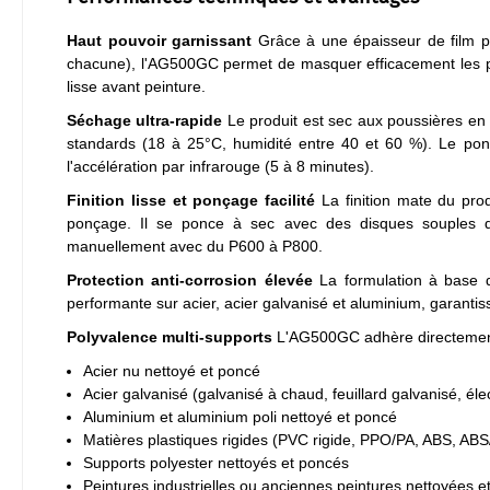
Haut pouvoir garnissant
Grâce à une épaisseur de film p
chacune), l'AG500GC permet de masquer efficacement les pe
lisse avant peinture.
Séchage ultra-rapide
Le produit est sec aux poussières en 
standards (18 à 25°C, humidité entre 40 et 60 %). Le pon
l'accélération par infrarouge (5 à 8 minutes).
Finition lisse et ponçage facilité
La finition mate du produ
ponçage. Il se ponce à sec avec des disques souples 
manuellement avec du P600 à P800.
Protection anti-corrosion élevée
La formulation à base de
performante sur acier, acier galvanisé et aluminium, garantis
Polyvalence multi-supports
L'AG500GC adhère directement 
Acier nu nettoyé et poncé
Acier galvanisé (galvanisé à chaud, feuillard galvanisé, él
Aluminium et aluminium poli nettoyé et poncé
Matières plastiques rigides (PVC rigide, PPO/PA, ABS, AB
Supports polyester nettoyés et poncés
Peintures industrielles ou anciennes peintures nettoyées 