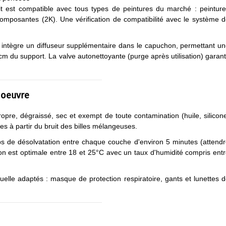
t est compatible avec tous types de peintures du marché : peintur
mposantes (2K). Une vérification de compatibilité avec le système 
 intègre un diffuseur supplémentaire dans le capuchon, permettant u
m du support. La valve autonettoyante (purge après utilisation) garant
n oeuvre
propre, dégraissé, sec et exempt de toute contamination (huile, silicon
s à partir du bruit des billes mélangeuses.
s de désolvatation entre chaque couche d'environ 5 minutes (attend
ion est optimale entre 18 et 25°C avec un taux d'humidité compris ent
uelle adaptés : masque de protection respiratoire, gants et lunettes 