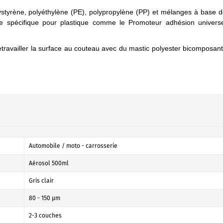
styrène, polyéthylène (PE), polypropylène (PP) et mélanges à base 
ce spécifique pour plastique comme le Promoteur adhésion univers
etravailler la surface au couteau avec du mastic polyester bicomposan
Automobile / moto - carrosserie
Aérosol 500ml
Gris clair
80 - 150 µm
2-3 couches