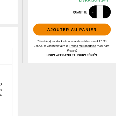
LIVRAISON 24H *
QUANTITÉ
AJOUTER AU PANIER
*Produit(s) en stock et commande validée avant 17h30
(16h30 le vendredi)
vers la
France métropolitaine
(48H hors
France)
HORS WEEK-END ET JOURS FÉRIÉS
.
00
la
de