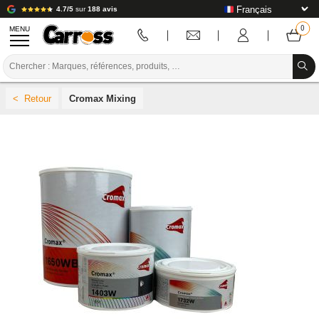
4.7/5
sur
188 avis
MENU
PROMOTIONS
Cromax Mixing
CODE COULEUR
MARQUES
PREPARATION / PEINTURE / FINITION
CONSOMMABLE CARROSSERIE
OUTILLAGE CARROSSERIE
ÉQUIPEMENT ATELIER CARROSSERIE
INSTALLATION LABO
TUTORIEL & CONSEILS