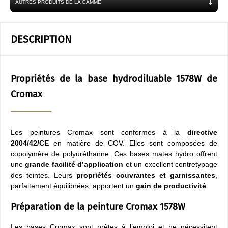
AUTRES PRODUITS DE LA GAMME
DESCRIPTION
Propriétés de la base hydrodiluable 1578W de
Cromax
Les peintures Cromax sont conformes à la
directive
2004/42/CE
en matière de COV. Elles sont composées de
copolymère de polyuréthanne. Ces bases mates hydro offrent
une
grande facilité d’application
et un excellent contretypage
des teintes. Leurs
propriétés couvrantes et garnissantes
,
parfaitement équilibrées, apportent un
gain de productivité
.
Préparation de la peinture Cromax 1578W
Les bases Cromax sont prêtes à l’emploi et ne nécessitent