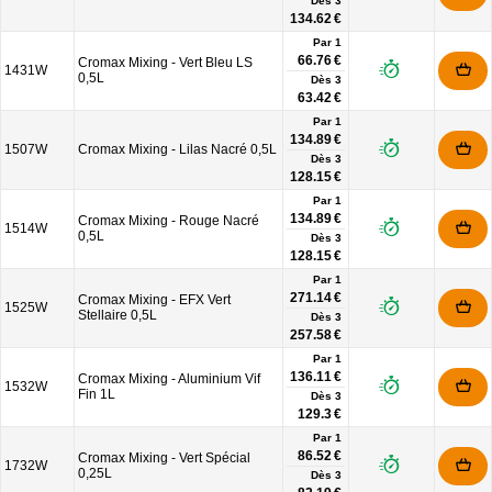
Dès
3
134.62 €
Par 1
66.76 €
Cromax Mixing - Vert Bleu LS
1431W
0,5L
Dès
3
63.42 €
Par 1
134.89 €
1507W
Cromax Mixing - Lilas Nacré 0,5L
Dès
3
128.15 €
Par 1
134.89 €
Cromax Mixing - Rouge Nacré
1514W
0,5L
Dès
3
128.15 €
Par 1
271.14 €
Cromax Mixing - EFX Vert
1525W
Stellaire 0,5L
Dès
3
257.58 €
Par 1
136.11 €
Cromax Mixing - Aluminium Vif
1532W
Fin 1L
Dès
3
129.3 €
Par 1
86.52 €
Cromax Mixing - Vert Spécial
1732W
0,25L
Dès
3