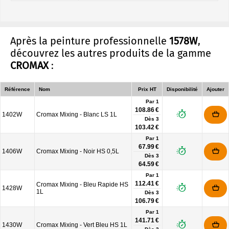
Après la peinture professionnelle
1578W
,
découvrez les autres produits de la gamme
CROMAX
:
Référence
Nom
Prix HT
Disponibilité
Ajouter
Par 1
108.86 €
1402W
Cromax Mixing - Blanc LS 1L
Dès
3
103.42 €
Par 1
67.99 €
1406W
Cromax Mixing - Noir HS 0,5L
Dès
3
64.59 €
Par 1
112.41 €
Cromax Mixing - Bleu Rapide HS
1428W
1L
Dès
3
106.79 €
Par 1
141.71 €
1430W
Cromax Mixing - Vert Bleu HS 1L