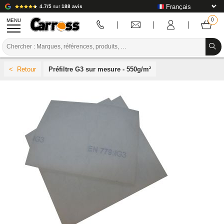
4.7/5
sur
188 avis
MENU
PROMOTIONS
Préfiltre G3 sur mesure - 550g/m²
CODE COULEUR
MARQUES
PREPARATION / PEINTURE / FINITION
CONSOMMABLE CARROSSERIE
OUTILLAGE CARROSSERIE
ÉQUIPEMENT ATELIER CARROSSERIE
INSTALLATION LABO
TUTORIEL & CONSEILS