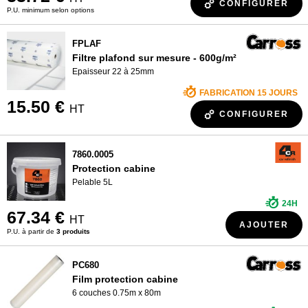
CONFIGURER
P.U. minimum selon options
FPLAF
Filtre plafond sur mesure - 600g/m²
Epaisseur 22 à 25mm
FABRICATION 15 JOURS
15.50 €
HT
CONFIGURER
7860.0005
Protection cabine
Pelable 5L
24H
67.34 €
HT
AJOUTER
P.U. à partir de
3 produits
PC680
Film protection cabine
6 couches 0.75m x 80m