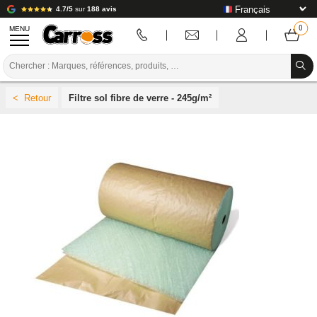
4.7/5
sur
188 avis
MENU
PROMOTIONS
Filtre sol fibre de verre - 245g/m²
CODE COULEUR
MARQUES
PREPARATION / PEINTURE / FINITION
CONSOMMABLE CARROSSERIE
OUTILLAGE CARROSSERIE
ÉQUIPEMENT ATELIER CARROSSERIE
INSTALLATION LABO
TUTORIEL & CONSEILS