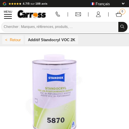
4.7/5
sur
188 avis
MENU
PROMOTIONS
Additif Standocryl VOC 2K
CODE COULEUR
MARQUES
PREPARATION / PEINTURE / FINITION
CONSOMMABLE CARROSSERIE
OUTILLAGE CARROSSERIE
ÉQUIPEMENT ATELIER CARROSSERIE
INSTALLATION LABO
TUTORIEL & CONSEILS