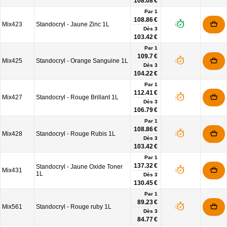
108.08 €
Par 1
108.86 €
Mix423
Standocryl - Jaune Zinc 1L
Dès
3
103.42 €
Par 1
109.7 €
Mix425
Standocryl - Orange Sanguine 1L
Dès
3
104.22 €
Par 1
112.41 €
Mix427
Standocryl - Rouge Brillant 1L
Dès
3
106.79 €
Par 1
108.86 €
Mix428
Standocryl - Rouge Rubis 1L
Dès
3
103.42 €
Par 1
137.32 €
Standocryl - Jaune Oxide Toner
Mix431
1L
Dès
3
130.45 €
Par 1
89.23 €
Mix561
Standocryl - Rouge ruby 1L
Dès
3
84.77 €