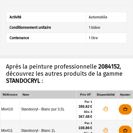
Activité
Automobile
Conditionnement unitaire
1 bidon
Contenance
1 litre
Après la peinture professionnelle
2084152
,
découvrez les autres produits de la gamme
STANDOCRYL
:
Référence
Nom
Prix HT
Disponibilité
Ajouter
Par 1
386.82 €
Mix410
Standocryl - Blanc pur 3,5L
Dès
3
367.48 €
Par 1
108.86 €
Mix411
Standocryl - Blanc 1L