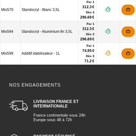
Par 1
312.3 €
Mix570
Standocryl - Blanc 3,5L
Dès
3
296.69 €
Par 1
312.3 €
Mix594
Standocryl - Aluminium fin 3,5L
Dès
3
296.69 €
Par 1
74.95 €
Mix599
Additif stabilisateur - 1L
Dès
3
71.2 €
NOS ENGAGEMENTS
LIVRAISON FRANCE ET
INTERNATIONALE
France continentale sous 24h
Europe sous 48 à 72h