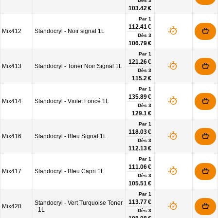
Dès
3
103.42 €
Par 1
112.41 €
Mix412
Standocryl - Noir signal 1L
Dès
3
106.79 €
Par 1
121.26 €
Mix413
Standocryl - Toner Noir Signal 1L
Dès
3
115.2 €
Par 1
135.89 €
Mix414
Standocryl - Violet Foncé 1L
Dès
3
129.1 €
Par 1
118.03 €
Mix416
Standocryl - Bleu Signal 1L
Dès
3
112.13 €
Par 1
111.06 €
Mix417
Standocryl - Bleu Capri 1L
Dès
3
105.51 €
Par 1
113.77 €
Standocryl - Vert Turquoise Toner
Mix420
- 1L
Dès
3