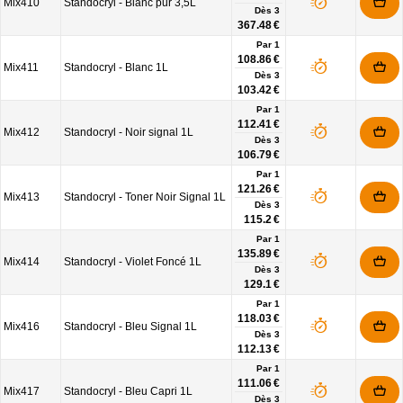
Mix410
Standocryl - Blanc pur 3,5L
Dès
3
367.48 €
Par 1
108.86 €
Mix411
Standocryl - Blanc 1L
Dès
3
103.42 €
Par 1
112.41 €
Mix412
Standocryl - Noir signal 1L
Dès
3
106.79 €
Par 1
121.26 €
Mix413
Standocryl - Toner Noir Signal 1L
Dès
3
115.2 €
Par 1
135.89 €
Mix414
Standocryl - Violet Foncé 1L
Dès
3
129.1 €
Par 1
118.03 €
Mix416
Standocryl - Bleu Signal 1L
Dès
3
112.13 €
Par 1
111.06 €
Mix417
Standocryl - Bleu Capri 1L
Dès
3