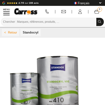
4.7/5
sur
188 avis
MENU
PROMOTIONS
Standocryl
CODE COULEUR
MARQUES
PREPARATION / PEINTURE / FINITION
CONSOMMABLE CARROSSERIE
OUTILLAGE CARROSSERIE
ÉQUIPEMENT ATELIER CARROSSERIE
INSTALLATION LABO
TUTORIEL & CONSEILS