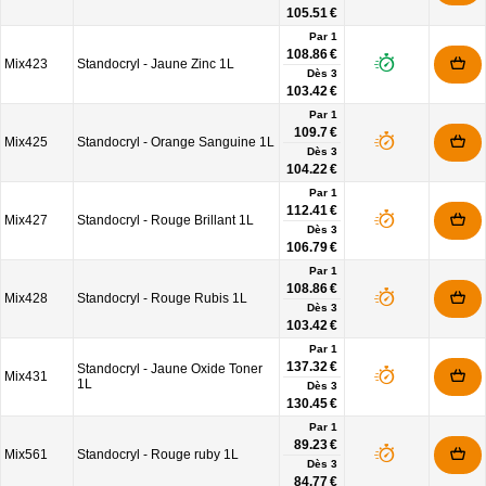
105.51 €
Par 1
108.86 €
Mix423
Standocryl - Jaune Zinc 1L
Dès
3
103.42 €
Par 1
109.7 €
Mix425
Standocryl - Orange Sanguine 1L
Dès
3
104.22 €
Par 1
112.41 €
Mix427
Standocryl - Rouge Brillant 1L
Dès
3
106.79 €
Par 1
108.86 €
Mix428
Standocryl - Rouge Rubis 1L
Dès
3
103.42 €
Par 1
137.32 €
Standocryl - Jaune Oxide Toner
Mix431
1L
Dès
3
130.45 €
Par 1
89.23 €
Mix561
Standocryl - Rouge ruby 1L
Dès
3
84.77 €