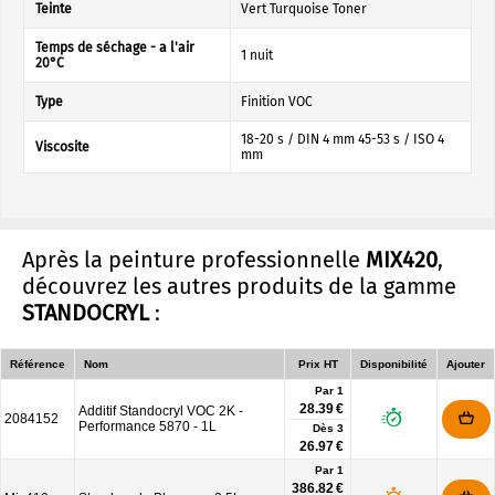
Teinte
Vert Turquoise Toner
Temps de séchage - a l'air
1 nuit
20°C
Type
Finition VOC
18-20 s / DIN 4 mm 45-53 s / ISO 4
Viscosite
mm
Après la peinture professionnelle
MIX420
,
découvrez les autres produits de la gamme
STANDOCRYL
:
Référence
Nom
Prix HT
Disponibilité
Ajouter
Par 1
28.39 €
Additif Standocryl VOC 2K -
2084152
Performance 5870 - 1L
Dès
3
26.97 €
Par 1
386.82 €