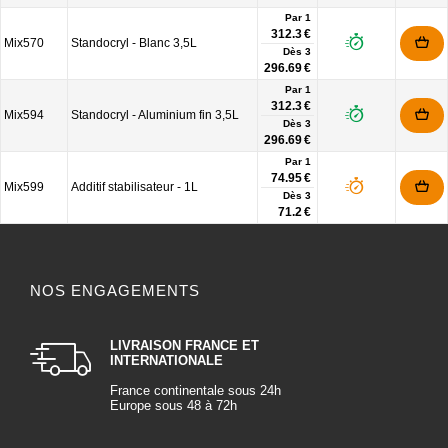
Par 1
312.3 €
Mix570
Standocryl - Blanc 3,5L
Dès
3
296.69 €
Par 1
312.3 €
Mix594
Standocryl - Aluminium fin 3,5L
Dès
3
296.69 €
Par 1
74.95 €
Mix599
Additif stabilisateur - 1L
Dès
3
71.2 €
NOS ENGAGEMENTS
LIVRAISON FRANCE ET
INTERNATIONALE
France continentale sous 24h
Europe sous 48 à 72h