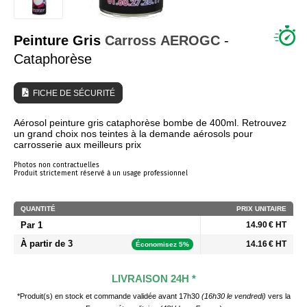
QUI SOMMES NOUS ?
Peinture Gris
Carross
AEROGC
-
Cataphorèse
FICHE DE SÉCURITÉ
Aérosol peinture gris cataphorèse bombe de 400ml. Retrouvez
un grand choix nos teintes à la demande aérosols pour
carrosserie aux meilleurs prix
Photos non contractuelles
Produit strictement réservé à un usage professionnel
QUANTITÉ
PRIX UNITAIRE
Par 1
14.90 € HT
À partir de 3
14.16 € HT
Économisez 5%
LIVRAISON 24H *
*Produit(s) en stock et commande validée avant 17h30
(16h30 le vendredi)
vers la