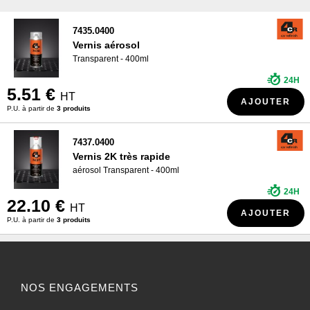
7435.0400
Vernis aérosol
Transparent - 400ml
24H
5.51 €
HT
AJOUTER
P.U. à partir de
3 produits
7437.0400
Vernis 2K très rapide
aérosol Transparent - 400ml
24H
22.10 €
HT
AJOUTER
P.U. à partir de
3 produits
NOS ENGAGEMENTS