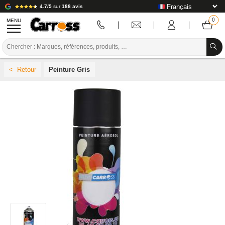
4.7/5
sur
188 avis
MENU
PROMOTIONS
Peinture Gris
CODE COULEUR
MARQUES
PREPARATION / PEINTURE / FINITION
CONSOMMABLE CARROSSERIE
OUTILLAGE CARROSSERIE
ÉQUIPEMENT ATELIER CARROSSERIE
INSTALLATION LABO
TUTORIEL & CONSEILS