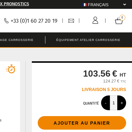
X PRONOSTICS
+33 (0)1 60 27 20 19
LAGE CARROSSERIE
ÉQUIPEMENT ATELIER CARROSSERIE
103.56 €
HT
124.27 €
TTC
LIVRAISON 5 JOURS
QUANTITÉ
s
AJOUTER AU PANIER