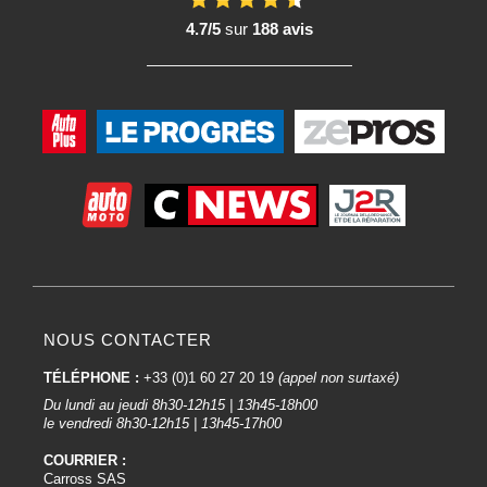
adéquate pour assurer la sécurité de l'utilisateur et la qualité des résultats. Il
est important de suivre les recommandations du fabricant et d'utiliser les
4.7/5
sur
188 avis
équipements de protection individuelle appropriés lors de l'utilisation de ces
outils de coupe en carrosserie.
Utilisation des outils de coupe en carrosserie automobile :
Les outils de coupe jouent un rôle crucial dans le domaine de la carrosserie
automobile en permettant aux professionnels de découper, ajuster, et
façonner les matériaux de carrosserie. Ces outils sont utilisés dans diverses
étapes du processus de réparation et de restauration des véhicules. Voici
quelques-unes des fonctions principales des outils de coupe en carrosserie
auto :
Découpe et ajustement des panneaux :
Les outils de coupe, tels que les tronçonneuses pneumatiques, les
disqueuses et les meuleuses, sont utilisés pour découper et ajuster les
NOUS CONTACTER
panneaux de carrosserie. Cela peut être nécessaire lors du remplacement
de pièces endommagées, de la modification de la carrosserie pour des
TÉLÉPHONE :
+33 (0)1 60 27 20 19
(appel non surtaxé)
raisons esthétiques ou de la création de nouveaux éléments sur mesure.
Du lundi au jeudi 8h30-12h15 | 13h45-18h00
le vendredi 8h30-12h15 | 13h45-17h00
Retrait des points de soudure :
COURRIER :
La dépointeuse pneumatique est spécialement conçue pour enlever les
Carross SAS