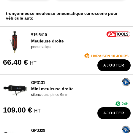
QUI SOMMES NOUS ?
tronçonneuse meuleuse pneumatique carrosserie pour
véhicule auto
515.5410
Meuleuse droite
pneumatique
LIVRAISON 10 JOURS
66.40 €
HT
AJOUTER
GP3131
Mini meuleuse droite
silencieuse pince 6mm
24H
109.00 €
HT
AJOUTER
GP3329