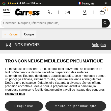
4.7/5
sur
188 avis
MENU
PROMOTIONS
Coupe
CODE COULEUR
Voir plus
MARQUES
Ponceuse
PREPARATION / PEINTURE / FINITION
Polisseuse / Lustreuse
TRONÇONNEUSE MEULEUSE PNEUMATIQUE
Perçage
CONSOMMABLE CARROSSERIE
La meuleuse carrosserie, un outil robuste et polyvalent, se positionne en
tant qu'élément clé dans le travail de préparation des surfaces
Clés
automobiles. Equipée de disques abrasifs adaptés, cette meuleuse permet
OUTILLAGE CARROSSERIE
un ponçage efficace, éliminant rouille, peinture ancienne et irrégularités.
Dotée d'une puissance réglable, elle s'adapte à diverses tâches, offrant
précision et contrôle. Idéale pour la préparation avant la peinture, la
ÉQUIPEMENT ATELIER CARROSSERIE
meuleuse carrosserie facilite également le travail de lissage des soudures.
En savoir plus
INSTALLATION LABO
Disqueuse
Meuleuse pneumatique
TUTORIEL & CONSEILS