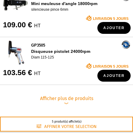
Mini meuleuse d'angle 18000rpm
silencieuse pince 6mm
LIVRAISON 5 JOURS
109.00 €
HT
AJOUTER
GP3505
Disqueuse pistolet 24000rpm
Diam 115-125
LIVRAISON 5 JOURS
103.56 €
HT
AJOUTER
Afficher plus de produits
︾
5 produit(s) affiché(s)
AFFINER VOTRE SELECTION