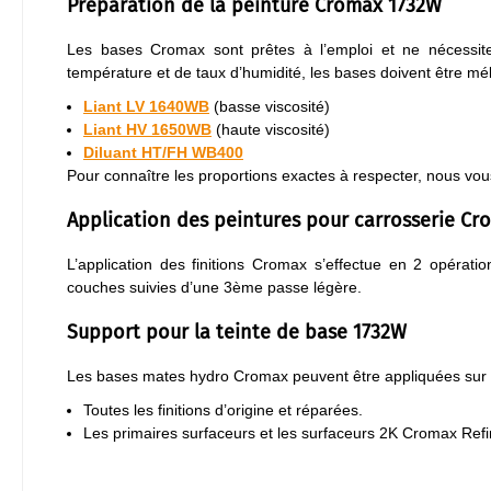
Préparation de la peinture Cromax 1732W
Les bases Cromax sont prêtes à l’emploi et ne nécessiten
température et de taux d’humidité, les bases doivent être mél
Liant LV 1640WB
(basse viscosité)
Liant HV 1650WB
(haute viscosité)
Diluant HT/FH WB400
Pour connaître les proportions exactes à respecter, nous vous
Application des peintures pour carrosserie Cr
L’application des finitions Cromax s’effectue en 2 opérati
couches suivies d’une 3ème passe légère.
Support pour la teinte de base 1732W
Les bases mates hydro Cromax peuvent être appliquées sur 
Toutes les finitions d’origine et réparées.
Les primaires surfaceurs et les surfaceurs 2K Cromax Refi