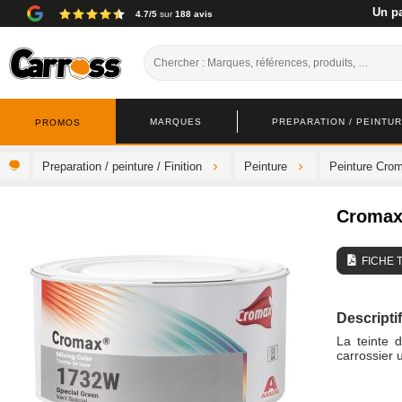
Un pa
4.7/5
sur
188 avis
MARQUES
PREPARATION / PEINTURE
PROMOS
Preparation / peinture / Finition
Peinture
Peinture Cro
Cromax
FICHE 
Descriptif
La teinte 
carrossier 