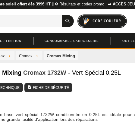
re soleil offert dès 399€ HT
|| ⚽ Résultats et codes promo : ➡️
ACCÈS JEU
CODE COULEUR
 / FINITION
CONSOMMABLE CARROSSERIE
OUTIL
max
Cromax
Cromax Mixing
 Mixing
Cromax
1732W
- Vert Spécial 0,25L
TECHNIQUE
FICHE DE SÉCURITÉ
de base vert spécial 1732W conditionnée en 0.25L est idéale pour o
une grande facilité d'application lors des réparations