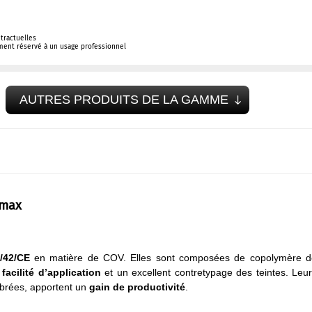
tractuelles
ement réservé à un usage professionnel
AUTRES PRODUITS DE LA GAMME
omax
4/42/CE
en matière de COV. Elles sont composées de copolymère d
facilité d’application
et un excellent contretypage des teintes. Leu
librées, apportent un
gain de productivité
.