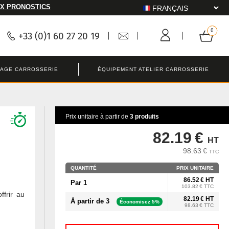
X PRONOSTICS
+33 (0)1 60 27 20 19
LAGE CARROSSERIE
ÉQUIPEMENT ATELIER CARROSSERIE
Prix unitaire à partir de
3 produits
82.19 €
HT
98.63 €
TTC
QUANTITÉ
PRIX UNITAIRE
86.52 € HT
Par 1
103.82 € TTC
ffrir au
82.19 € HT
À partir de 3
Économisez 5%
98.63 € TTC