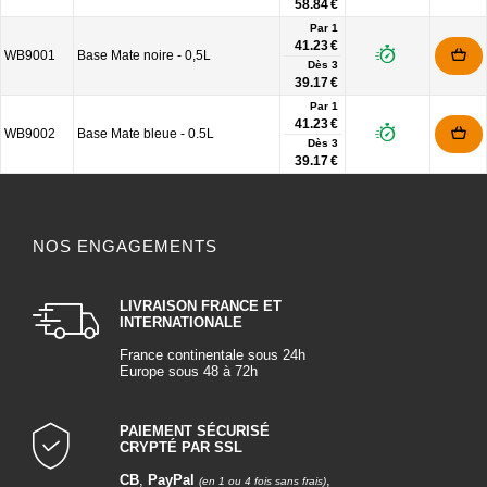
58.84 €
Par 1
41.23 €
WB9001
Base Mate noire - 0,5L
Dès
3
39.17 €
Par 1
41.23 €
WB9002
Base Mate bleue - 0.5L
Dès
3
39.17 €
NOS ENGAGEMENTS
LIVRAISON FRANCE ET
INTERNATIONALE
France continentale sous 24h
Europe sous 48 à 72h
PAIEMENT SÉCURISÉ
CRYPTÉ PAR SSL
CB
,
PayPal
,
(en 1 ou 4 fois sans frais)