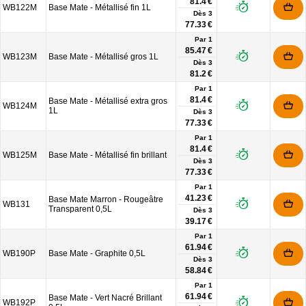
81.4 €
WB122M
Base Mate - Métallisé fin 1L
Dès
3
77.33 €
Par 1
85.47 €
WB123M
Base Mate - Métallisé gros 1L
Dès
3
81.2 €
Par 1
81.4 €
Base Mate - Métallisé extra gros
WB124M
1L
Dès
3
77.33 €
Par 1
81.4 €
WB125M
Base Mate - Métallisé fin brillant
Dès
3
77.33 €
Par 1
41.23 €
Base Mate Marron - Rougeâtre
WB131
Transparent 0,5L
Dès
3
39.17 €
Par 1
61.94 €
WB190P
Base Mate - Graphite 0,5L
Dès
3
58.84 €
Par 1
61.94 €
Base Mate - Vert Nacré Brillant
WB192P