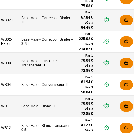
Dès
3
75.08 €
Par 1
67.84 €
Base Mate - Correction Binder –
WB02-E1
1L
Dès
3
64.45 €
Par 1
225.92 €
WB02-
Base Mate - Correction Binder –
E3.75
3,75L
Dès
3
214.62 €
Par 1
76.68 €
Base Mate - Gris Clair
WB03
Transparent 1L
Dès
3
72.85 €
Par 1
61.94 €
WB04
Base Mate - Convertisseur 1L
Dès
3
58.84 €
Par 1
76.68 €
WB11
Base Mate - Blanc 1L
Dès
3
72.85 €
Par 1
41.23 €
Base Mate - Blanc Transparent
WB12
0,5L
Dès
3