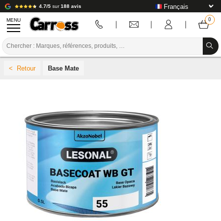
4.7/5
sur
188 avis
MENU
PROMOTIONS
Base Mate
CODE COULEUR
MARQUES
PREPARATION / PEINTURE / FINITION
CONSOMMABLE CARROSSERIE
OUTILLAGE CARROSSERIE
ÉQUIPEMENT ATELIER CARROSSERIE
INSTALLATION LABO
TUTORIEL & CONSEILS