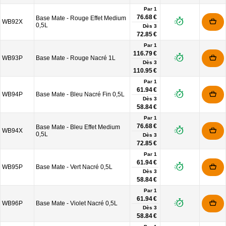
Par 1
76.68 €
Base Mate - Rouge Effet Medium
WB92X
0,5L
Dès
3
72.85 €
Par 1
116.79 €
WB93P
Base Mate - Rouge Nacré 1L
Dès
3
110.95 €
Par 1
61.94 €
WB94P
Base Mate - Bleu Nacré Fin 0,5L
Dès
3
58.84 €
Par 1
76.68 €
Base Mate - Bleu Effet Medium
WB94X
0,5L
Dès
3
72.85 €
Par 1
61.94 €
WB95P
Base Mate - Vert Nacré 0,5L
Dès
3
58.84 €
Par 1
61.94 €
WB96P
Base Mate - Violet Nacré 0,5L
Dès
3
58.84 €