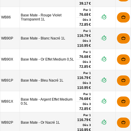
39.17 €
Par 1
76.68 €
Base Mate - Rouge Violet
WB86
Transparent 1L
Dès
3
72.85 €
Par 1
116.79 €
WB90P
Base Mate - Blanc Nacré 1L
Dès
3
110.95 €
Par 1
76.68 €
WB90X
Base Mate - Or Effet Medium 0,5L
Dès
3
72.85 €
Par 1
116.79 €
WB91P
Base Mate - Bleu Nacré 1L
Dès
3
110.95 €
Par 1
76.68 €
Base Mate - Argent Effet Medium
WB91X
0.5L
Dès
3
72.85 €
Par 1
116.79 €
WB92P
Base Mate - Or Nacré 1L
Dès
3
110.95 €