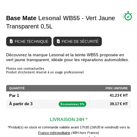
QUI SOMMES NOUS ?
Base Mate
Lesonal
WB55
- Vert Jaune
Transparent 0,5L
FICHE TECHNIQUE
FICHE DE SÉCURITÉ
Découvrez la marque Lesonal et la teinte WB55 proposée en
vert jaune transparent, idéale pour les réparations automobiles.
Photos non contractuelles
Produit strictement réservé à un usage professionnel
QUANTITÉ
PRIX UNITAIRE
Par 1
41.23 € HT
À partir de 3
39.17 € HT
Économisez 5%
LIVRAISON 24H *
*Produit(s) en stock et commande validée avant 17h30
(16h30 le vendredi)
vers la
France métropolitaine
(48H hors France)