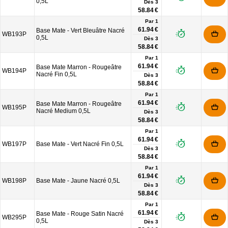
0,5L
Dès
3
58.84 €
Par 1
61.94 €
Base Mate - Vert Bleuâtre Nacré
WB193P
0,5L
Dès
3
58.84 €
Par 1
61.94 €
Base Mate Marron - Rougeâtre
WB194P
Nacré Fin 0,5L
Dès
3
58.84 €
Par 1
61.94 €
Base Mate Marron - Rougeâtre
WB195P
Nacré Medium 0,5L
Dès
3
58.84 €
Par 1
61.94 €
WB197P
Base Mate - Vert Nacré Fin 0,5L
Dès
3
58.84 €
Par 1
61.94 €
WB198P
Base Mate - Jaune Nacré 0,5L
Dès
3
58.84 €
Par 1
61.94 €
Base Mate - Rouge Satin Nacré
WB295P
0,5L
Dès
3