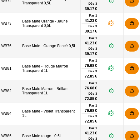
WB72
Transparent 0,5L
Dès
3
39.17 €
Par 1
41.23 €
Base Mate Orange - Jaune
WB73
Transparent 0,5L
Dès
3
39.17 €
Par 1
41.23 €
WB76
Base Mate - Orange Foncé 0,5L
Dès
3
39.17 €
Par 1
76.68 €
Base Mate - Rouge Marron
WB81
Transparent 1L
Dès
3
72.85 €
Par 1
76.68 €
Base Mate Marron - Brillant
WB82
Transparent 1L
Dès
3
72.85 €
Par 1
76.68 €
Base Mate - Violet Transparent
WB84
1L
Dès
3
72.85 €
Par 1
41.23 €
WB85
Base Mate rouge - 0.5L
Dès
3