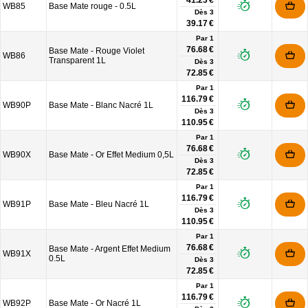
41.23 €
WB85
Base Mate rouge - 0.5L
Dès
3
39.17 €
Par 1
76.68 €
Base Mate - Rouge Violet
WB86
Transparent 1L
Dès
3
72.85 €
Par 1
116.79 €
WB90P
Base Mate - Blanc Nacré 1L
Dès
3
110.95 €
Par 1
76.68 €
WB90X
Base Mate - Or Effet Medium 0,5L
Dès
3
72.85 €
Par 1
116.79 €
WB91P
Base Mate - Bleu Nacré 1L
Dès
3
110.95 €
Par 1
76.68 €
Base Mate - Argent Effet Medium
WB91X
0.5L
Dès
3
72.85 €
Par 1
116.79 €
WB92P
Base Mate - Or Nacré 1L