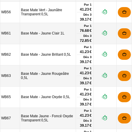
Par 1
41.23 €
Base Mate Vert - Jaunâtre
WB56
Transparent 0,5L
Dès
3
39.17 €
Par 1
76.68 €
WB61
Base Mate - Jaune Clair 1L
Dès
3
72.85 €
Par 1
41.23 €
WB62
Base Mate - Jaune Brillant 0,5L
Dès
3
39.17 €
Par 1
41.23 €
Base Mate - Jaune Rougeâtre
WB63
0,5L
Dès
3
39.17 €
Par 1
41.23 €
WB65
Base Mate - Jaune Oxyde 0,5L
Dès
3
39.17 €
Par 1
41.23 €
Base Mate Jaune - Foncé Oxyde
WB67
Transparent 0,5L
Dès
3
39.17 €
Par 1