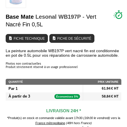
QUI SOMMES NOUS ?
Base Mate
Lesonal
WB197P
- Vert
Nacré Fin 0,5L
FICHE TECHNIQUE
FICHE DE SÉCURITÉ
La peinture automobile WB197P vert nacré fin est conditionnée
en pot de 0.5L pour vos réparations de carrosserie automobile.
Photos non contractuelles
Produit strictement réservé à un usage professionnel
QUANTITÉ
PRIX UNITAIRE
Par 1
61.94 € HT
À partir de 3
58.84 € HT
Économisez 5%
LIVRAISON 24H *
*Produit(s) en stock et commande validée avant 17h30
(16h30 le vendredi)
vers la
France métropolitaine
(48H hors France)