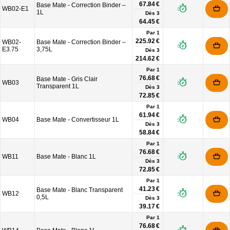
67.84 €
Base Mate - Correction Binder –
WB02-E1
1L
Dès
3
64.45 €
Par 1
225.92 €
WB02-
Base Mate - Correction Binder –
E3.75
3,75L
Dès
3
214.62 €
Par 1
76.68 €
Base Mate - Gris Clair
WB03
Transparent 1L
Dès
3
72.85 €
Par 1
61.94 €
WB04
Base Mate - Convertisseur 1L
Dès
3
58.84 €
Par 1
76.68 €
WB11
Base Mate - Blanc 1L
Dès
3
72.85 €
Par 1
41.23 €
Base Mate - Blanc Transparent
WB12
0,5L
Dès
3
39.17 €
Par 1
76.68 €