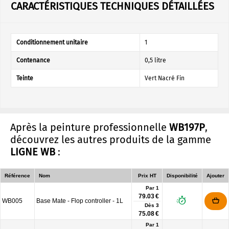
CARACTÉRISTIQUES TECHNIQUES DÉTAILLÉES
Conditionnement unitaire
1
Contenance
0,5 litre
Teinte
Vert Nacré Fin
Après la peinture professionnelle
WB197P
,
découvrez les autres produits de la gamme
LIGNE WB
:
Référence
Nom
Prix HT
Disponibilité
Ajouter
Par 1
79.03 €
WB005
Base Mate - Flop controller - 1L
Dès
3
75.08 €
Par 1