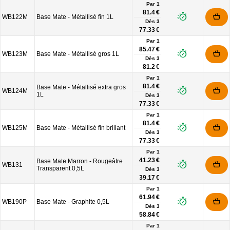
Par 1
81.4 €
WB122M
Base Mate - Métallisé fin 1L
Dès
3
77.33 €
Par 1
85.47 €
WB123M
Base Mate - Métallisé gros 1L
Dès
3
81.2 €
Par 1
81.4 €
Base Mate - Métallisé extra gros
WB124M
1L
Dès
3
77.33 €
Par 1
81.4 €
WB125M
Base Mate - Métallisé fin brillant
Dès
3
77.33 €
Par 1
41.23 €
Base Mate Marron - Rougeâtre
WB131
Transparent 0,5L
Dès
3
39.17 €
Par 1
61.94 €
WB190P
Base Mate - Graphite 0,5L
Dès
3
58.84 €
Par 1