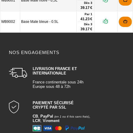
WB9001
Base Mate noire - 0,5L
Dès
3
39.17 €
Par 1
41.23 €
WB9002
Base Mate bleue - 0.5L
Dès
3
39.17 €
NOS ENGAGEMENTS
LIVRAISON FRANCE ET
INTERNATIONALE
France continentale sous 24h
Europe sous 48 à 72h
PAIEMENT SÉCURISÉ
CRYPTÉ PAR SSL
CB
,
PayPal
,
(en 1 ou 4 fois sans frais)
LCR
,
Virement