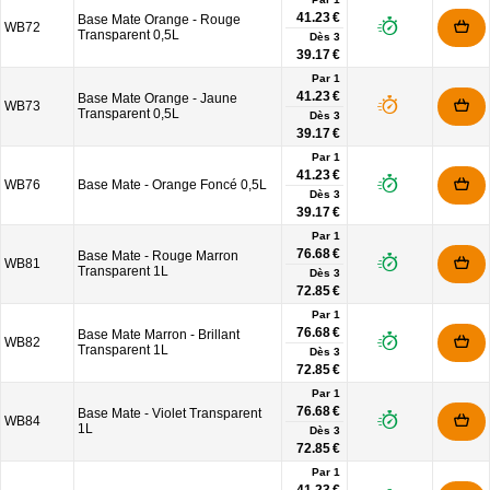
41.23 €
Base Mate Orange - Rouge
WB72
Transparent 0,5L
Dès
3
39.17 €
Par 1
41.23 €
Base Mate Orange - Jaune
WB73
Transparent 0,5L
Dès
3
39.17 €
Par 1
41.23 €
WB76
Base Mate - Orange Foncé 0,5L
Dès
3
39.17 €
Par 1
76.68 €
Base Mate - Rouge Marron
WB81
Transparent 1L
Dès
3
72.85 €
Par 1
76.68 €
Base Mate Marron - Brillant
WB82
Transparent 1L
Dès
3
72.85 €
Par 1
76.68 €
Base Mate - Violet Transparent
WB84
1L
Dès
3
72.85 €
Par 1