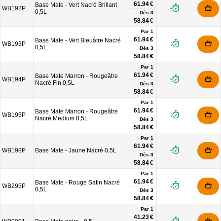
61.94 €
Base Mate - Vert Nacré Brillant
WB192P
0,5L
Dès
3
58.84 €
Par 1
61.94 €
Base Mate - Vert Bleuâtre Nacré
WB193P
0,5L
Dès
3
58.84 €
Par 1
61.94 €
Base Mate Marron - Rougeâtre
WB194P
Nacré Fin 0,5L
Dès
3
58.84 €
Par 1
61.94 €
Base Mate Marron - Rougeâtre
WB195P
Nacré Medium 0,5L
Dès
3
58.84 €
Par 1
61.94 €
WB198P
Base Mate - Jaune Nacré 0,5L
Dès
3
58.84 €
Par 1
61.94 €
Base Mate - Rouge Satin Nacré
WB295P
0,5L
Dès
3
58.84 €
Par 1
41.23 €