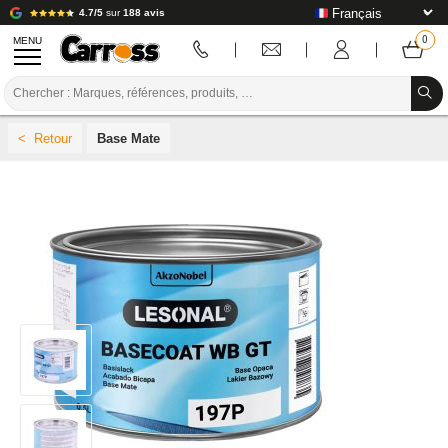
4.7/5
sur
188 avis
MENU
PROMOTIONS
Base Mate
CODE COULEUR
MARQUES
PREPARATION / PEINTURE / FINITION
CONSOMMABLE CARROSSERIE
OUTILLAGE CARROSSERIE
ÉQUIPEMENT ATELIER CARROSSERIE
INSTALLATION LABO
TUTORIEL & CONSEILS