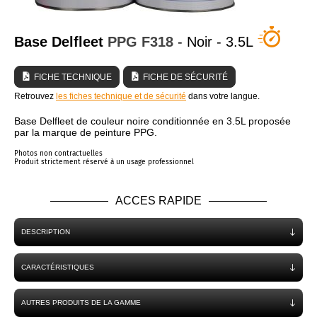
QUI SOMMES NOUS ?
Base Delfleet
PPG
F318
- Noir - 3.5L
FICHE TECHNIQUE
FICHE DE SÉCURITÉ
Retrouvez
les fiches technique et de sécurité
dans votre langue.
Base Delfleet de couleur noire conditionnée en 3.5L proposée
par la marque de peinture PPG.
Photos non contractuelles
Produit strictement réservé à un usage professionnel
ACCES RAPIDE
DESCRIPTION
CARACTÉRISTIQUES
AUTRES PRODUITS DE LA GAMME