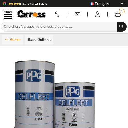
4.7/5
sur
188 avis
MENU
PROMOTIONS
Base Delfleet
CODE COULEUR
MARQUES
PREPARATION / PEINTURE / FINITION
CONSOMMABLE CARROSSERIE
OUTILLAGE CARROSSERIE
ÉQUIPEMENT ATELIER CARROSSERIE
INSTALLATION LABO
TUTORIEL & CONSEILS