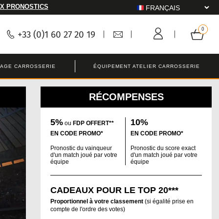
X PRONOSTICS
+33 (0)1 60 27 20 19
LAGE CARROSSERIE
ÉQUIPEMENT ATELIER CARROSSERIE
RÉCOMPENSES
5%
10%
ou
FDP OFFERT**
EN CODE PROMO*
EN CODE PROMO*
Pronostic du vainqueur
Pronostic du score exact
d'un match joué par votre
d'un match joué par votre
équipe
équipe
CADEAUX POUR LE TOP 20***
Proportionnel à votre classement
(si égalité prise en
compte de l'ordre des votes)