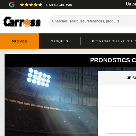
Un pa
4.7/5
sur
188 avis
MARQUES
PREPARATION / PEINTURE
PROMOS
PRONOSTICS C
JE S