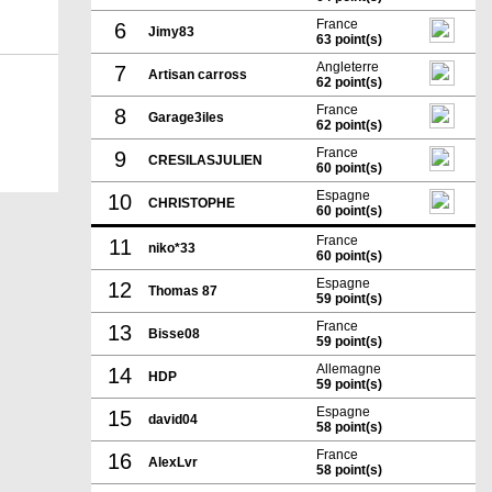
France
6
Jimy83
63 point(s)
Angleterre
7
Artisan carross
62 point(s)
France
8
Garage3iles
62 point(s)
France
9
CRESILASJULIEN
60 point(s)
Espagne
10
CHRISTOPHE
60 point(s)
France
11
niko*33
60 point(s)
Espagne
12
Thomas 87
59 point(s)
France
13
Bisse08
59 point(s)
Allemagne
14
HDP
59 point(s)
Espagne
15
david04
58 point(s)
France
16
AlexLvr
58 point(s)