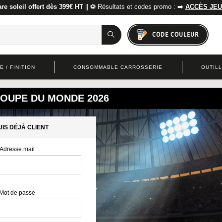
re soleil offert dès 399€ HT
|| ⚽ Résultats et codes promo : ➡️
ACCÈS JEU
CODE COULEUR
 / FINITION
CONSOMMABLE CARROSSERIE
OUTIL
OUPE DU MONDE 2026
UIS DÉJÀ CLIENT
Adresse mail
Mot de passe