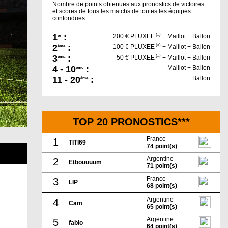
Nombre de points obtenues aux pronostics de victoires
et scores de
tous les matchs
de
toutes les équipes
confondues.
1
:
(a)
200 € PLUXEE
+ Maillot + Ballon
er
2
:
(a)
100 € PLUXEE
+ Maillot + Ballon
ème
3
:
(a)
50 € PLUXEE
+ Maillot + Ballon
ème
4 - 10
:
Maillot + Ballon
ème
11 - 20
:
Ballon
ème
TOP 20 PRONOSTICS***
France
1
TITI69
74 point(s)
Argentine
2
Etbouuuum
71 point(s)
France
3
LIP
68 point(s)
Argentine
4
Cam
65 point(s)
Argentine
5
fabio
64 point(s)