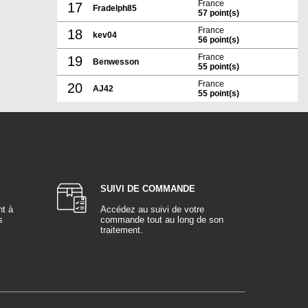
France
17
Fradelph85
57 point(s)
France
18
kev04
56 point(s)
France
19
Benwesson
55 point(s)
France
20
AJ42
55 point(s)
SUIVI DE COMMANDE
nt à
Accédez au suivi de votre
s
commande tout au long de son
traitement.