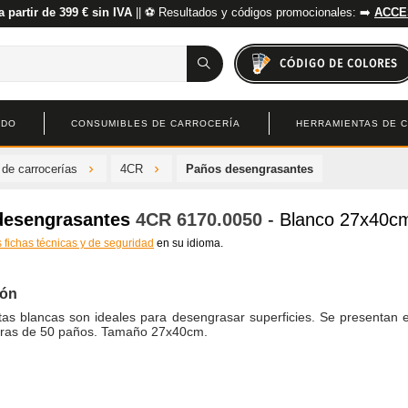
a partir de 399 € sin IVA
|| ⚽ Resultados y códigos promocionales: ➡️
ACCE
CÓDIGO DE COLORES
ADO
CONSUMIBLES DE CARROCERÍA
HERRAMIENTAS DE 
 de carrocerías
4CR
Paños desengrasantes
desengrasantes
4CR
6170.0050
- Blanco 27x40c
s fichas técnicas y de seguridad
en su idioma.
ión
tas blancas son ideales para desengrasar superficies. Se presentan 
ras de 50 paños. Tamaño 27x40cm.