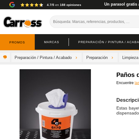
Un parasol gratis 
4.7/5
en
188 opiniones
MARCAS
PREPARACIÓN / PINTURA / ACAB
PROMOS
Preparación / Pintura / Acabado
Preparación
Limpieza
Paños 
Encuentre
la
Descripc
Estas baye
dispensado