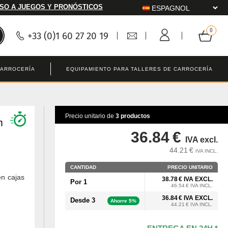
SO A JUEGOS Y PRONÓSTICOS
+33 (0)1 60 27 20 19
CARROCERÍA
EQUIPAMIENTO PARA TALLERES DE CARROCERÍA
Precio unitario de
3 productos
m
36.84 €
IVA excl.
44.21 €
IVA INCL.
CANTIDAD
PRECIO UNITARIO
en cajas
38.78 € IVA EXCL.
Por 1
46.54 € IVA INCL.
36.84 € IVA EXCL.
Desde 3
Ahorre 5%
44.21 € IVA INCL.