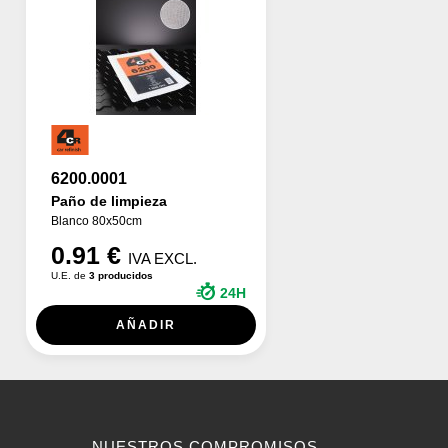
6200.0001
Paño de limpieza
Blanco 80x50cm
0.91 €
IVA EXCL.
U.E. de
3 producidos
24H
AÑADIR
NUESTROS COMPROMISOS