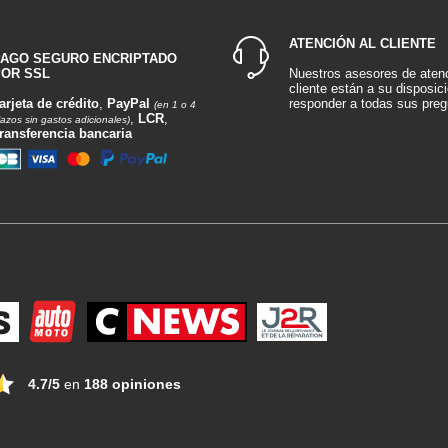
ATENCIÓN AL CLIENTE
PAGO SEGURO ENCRIPTADO
OR SSL
Nuestros asesores de atenc
cliente están a su disposic
arjeta de crédito
,
PayPal
responder a todas sus preg
(en 1 o 4
,
LCR
,
lazos sin gastos adicionales)
ransferencia bancaria
4.7/5
en
188 opiniones