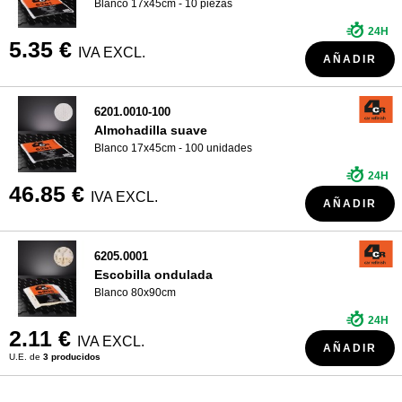
Blanco 17x45cm - 10 piezas
24H
5.35 €
IVA EXCL.
AÑADIR
6201.0010-100
Almohadilla suave
Blanco 17x45cm - 100 unidades
24H
46.85 €
IVA EXCL.
AÑADIR
6205.0001
Escobilla ondulada
Blanco 80x90cm
24H
2.11 €
IVA EXCL.
AÑADIR
U.E. de
3 producidos