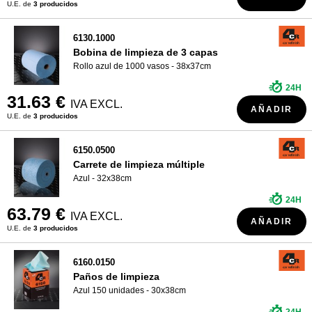
U.E. de
3 producidos
6130.1000
Bobina de limpieza de 3 capas
Rollo azul de 1000 vasos - 38x37cm
24H
31.63 €
IVA EXCL.
AÑADIR
U.E. de
3 producidos
6150.0500
Carrete de limpieza múltiple
Azul - 32x38cm
24H
63.79 €
IVA EXCL.
AÑADIR
U.E. de
3 producidos
6160.0150
Paños de limpieza
Azul 150 unidades - 30x38cm