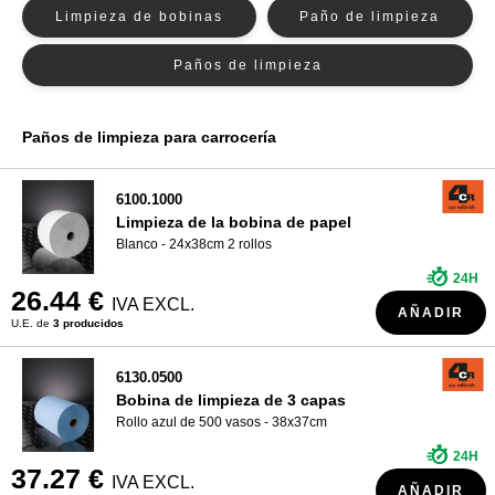
Limpieza de bobinas
Paño de limpieza
¿QUIÉNES SOMOS?
Paños de limpieza
Paños de limpieza para carrocería
6100.1000
Limpieza de la bobina de papel
Blanco - 24x38cm 2 rollos
24H
26.44 €
IVA EXCL.
AÑADIR
U.E. de
3 producidos
6130.0500
Bobina de limpieza de 3 capas
Rollo azul de 500 vasos - 38x37cm
24H
37.27 €
IVA EXCL.
AÑADIR