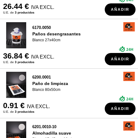
24H
26.44 €
IVA EXCL.
AÑADIR
U.E. de
3 producidos
6170.0050
Paños desengrasantes
Blanco 27x40cm
24H
36.84 €
IVA EXCL.
AÑADIR
U.E. de
3 producidos
6200.0001
Paño de limpieza
Blanco 80x50cm
24H
0.91 €
IVA EXCL.
AÑADIR
U.E. de
3 producidos
6201.0010-10
Almohadilla suave