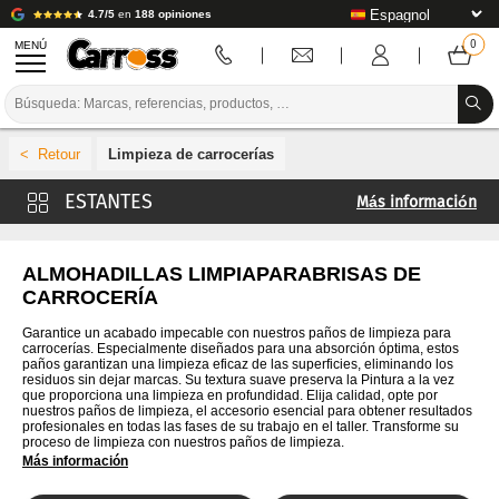
4.7/5
en
188 opiniones
MENÚ
PROMOCIONES
Limpieza de carrocerías
CÓDIGO DE COLORES
Más información
MARCAS
Cubos mezcladores
PREPARACIÓN / PINTURA / ACABADO
Bolsillos desechables
ALMOHADILLAS LIMPIAPARABRISAS DE
CARROCERÍA
Tapas para bolsas desechables
CONSUMIBLES DE CARROCERÍA
Garantice un acabado impecable con nuestros paños de limpieza para
Adaptadores para bolsas desechables
carrocerías. Especialmente diseñados para una absorción óptima, estos
HERRAMIENTAS DE CARROCERÍA
paños garantizan una limpieza eficaz de las superficies, eliminando los
Filtros de cono
residuos sin dejar marcas. Su textura suave preserva la Pintura a la vez
EQUIPAMIENTO PARA TALLERES DE CARROCERÍA
que proporciona una limpieza en profundidad. Elija calidad, opte por
Espátulas, reglas y platos
nuestros paños de limpieza, el accesorio esencial para obtener resultados
profesionales en todas las fases de su trabajo en el taller. Transforme su
INSTALACIÓN DE LABORATORIO
proceso de limpieza con nuestros paños de limpieza.
Más información
TUTORIALES Y CONSEJOS