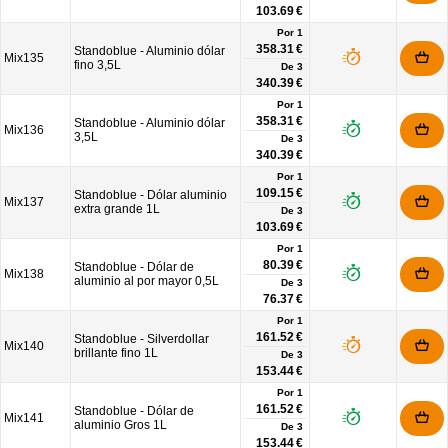
103.69 €
Por 1
358.31 €
Standoblue - Aluminio dólar
Mix135
fino 3,5L
De
3
340.39 €
Por 1
358.31 €
Standoblue - Aluminio dólar
Mix136
3,5L
De
3
340.39 €
Por 1
109.15 €
Standoblue - Dólar aluminio
Mix137
extra grande 1L
De
3
103.69 €
Por 1
80.39 €
Standoblue - Dólar de
Mix138
aluminio al por mayor 0,5L
De
3
76.37 €
Por 1
161.52 €
Standoblue - Silverdollar
Mix140
brillante fino 1L
De
3
153.44 €
Por 1
161.52 €
Standoblue - Dólar de
Mix141
aluminio Gros 1L
De
3
153.44 €