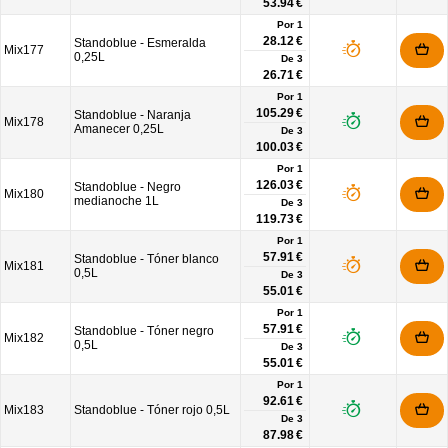
53.94 €
Por 1
28.12 €
Standoblue - Esmeralda
Mix177
0,25L
De
3
26.71 €
Por 1
105.29 €
Standoblue - Naranja
Mix178
Amanecer 0,25L
De
3
100.03 €
Por 1
126.03 €
Standoblue - Negro
Mix180
medianoche 1L
De
3
119.73 €
Por 1
57.91 €
Standoblue - Tóner blanco
Mix181
0,5L
De
3
55.01 €
Por 1
57.91 €
Standoblue - Tóner negro
Mix182
0,5L
De
3
55.01 €
Por 1
92.61 €
Mix183
Standoblue - Tóner rojo 0,5L
De
3
87.98 €