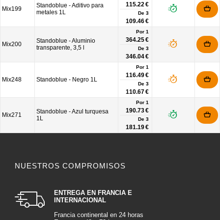
115.22 €
Standoblue - Aditivo para
Mix199
metales 1L
De
3
109.46 €
Por 1
364.25 €
Standoblue - Aluminio
Mix200
transparente, 3,5 l
De
3
346.04 €
Por 1
116.49 €
Mix248
Standoblue - Negro 1L
De
3
110.67 €
Por 1
190.73 €
Standoblue - Azul turquesa
Mix271
1L
De
3
181.19 €
NUESTROS COMPROMISOS
ENTREGA EN FRANCIA E
INTERNACIONAL
Francia continental en 24 horas