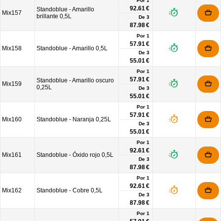
Por 1
92.61 €
Standoblue - Amarillo
Mix157
brillante 0,5L
De
3
87.98 €
Por 1
57.91 €
Mix158
Standoblue - Amarillo 0,5L
De
3
55.01 €
Por 1
57.91 €
Standoblue - Amarillo oscuro
Mix159
0,25L
De
3
55.01 €
Por 1
57.91 €
Mix160
Standoblue - Naranja 0,25L
De
3
55.01 €
Por 1
92.61 €
Mix161
Standoblue - Óxido rojo 0,5L
De
3
87.98 €
Por 1
92.61 €
Mix162
Standoblue - Cobre 0,5L
De
3
87.98 €
Por 1