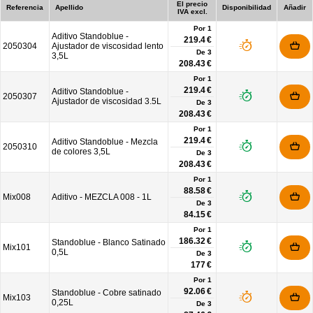
El precio
Referencia
Apellido
Disponibilidad
Añadir
IVA excl.
Por 1
Aditivo Standoblue -
219.4 €
2050304
Ajustador de viscosidad lento
De
3
3,5L
208.43 €
Por 1
219.4 €
Aditivo Standoblue -
2050307
Ajustador de viscosidad 3.5L
De
3
208.43 €
Por 1
219.4 €
Aditivo Standoblue - Mezcla
2050310
de colores 3,5L
De
3
208.43 €
Por 1
88.58 €
Mix008
Aditivo - MEZCLA 008 - 1L
De
3
84.15 €
Por 1
186.32 €
Standoblue - Blanco Satinado
Mix101
0,5L
De
3
177 €
Por 1
92.06 €
Standoblue - Cobre satinado
Mix103
0,25L
De
3