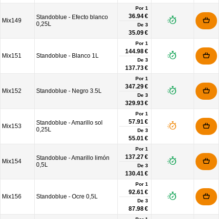
Por 1
36.94 €
Standoblue - Efecto blanco
Mix149
0,25L
De
3
35.09 €
Por 1
144.98 €
Mix151
Standoblue - Blanco 1L
De
3
137.73 €
Por 1
347.29 €
Mix152
Standoblue - Negro 3.5L
De
3
329.93 €
Por 1
57.91 €
Standoblue - Amarillo sol
Mix153
0,25L
De
3
55.01 €
Por 1
137.27 €
Standoblue - Amarillo limón
Mix154
0,5L
De
3
130.41 €
Por 1
92.61 €
Mix156
Standoblue - Ocre 0,5L
De
3
87.98 €