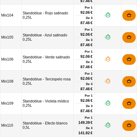
87.46 €
Por 1
92.06 €
Standoblue - Rojo satinado
Mix104
0,25L
De
3
87.46 €
Por 1
92.06 €
Standoblue - Azul satinado
Mix105
0,25L
De
3
87.46 €
Por 1
92.06 €
Standoblue - Verde satinado
Mix106
0,25L
De
3
87.46 €
Por 1
92.06 €
Standoblue - Terciopelo rosa
Mix108
0,25L
De
3
87.46 €
Por 1
92.06 €
Standoblue - Violeta místico
Mix109
0,25L
De
3
87.46 €
Por 1
149.39 €
Standoblue - Efecto blanco
Mix110
0,5L
De
3
141.92 €