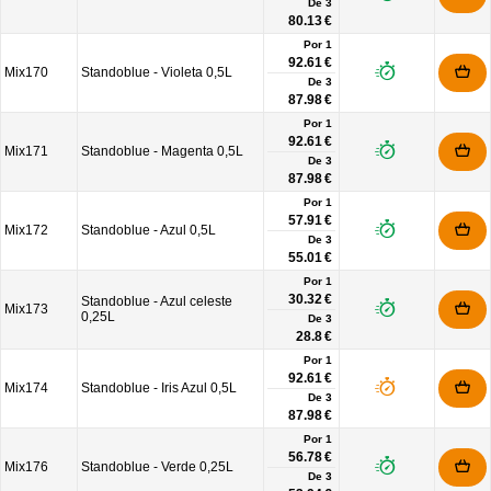
De
3
80.13 €
Por 1
92.61 €
Mix170
Standoblue - Violeta 0,5L
De
3
87.98 €
Por 1
92.61 €
Mix171
Standoblue - Magenta 0,5L
De
3
87.98 €
Por 1
57.91 €
Mix172
Standoblue - Azul 0,5L
De
3
55.01 €
Por 1
30.32 €
Standoblue - Azul celeste
Mix173
0,25L
De
3
28.8 €
Por 1
92.61 €
Mix174
Standoblue - Iris Azul 0,5L
De
3
87.98 €
Por 1
56.78 €
Mix176
Standoblue - Verde 0,25L
De
3