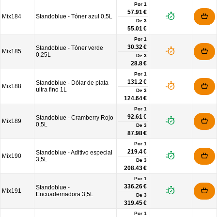
Por 1
57.91 €
Mix184
Standoblue - Tóner azul 0,5L
De
3
55.01 €
Por 1
30.32 €
Standoblue - Tóner verde
Mix185
0,25L
De
3
28.8 €
Por 1
131.2 €
Standoblue - Dólar de plata
Mix188
ultra fino 1L
De
3
124.64 €
Por 1
92.61 €
Standoblue - Cramberry Rojo
Mix189
0,5L
De
3
87.98 €
Por 1
219.4 €
Standoblue - Aditivo especial
Mix190
3,5L
De
3
208.43 €
Por 1
336.26 €
Standoblue -
Mix191
Encuadernadora 3,5L
De
3
319.45 €
Por 1