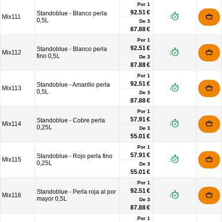
Por 1
92.51 €
Standoblue - Blanco perla
Mix111
0,5L
De
3
87.88 €
Por 1
92.51 €
Standoblue - Blanco perla
Mix112
fino 0,5L
De
3
87.88 €
Por 1
92.51 €
Standoblue - Amarillo perla
Mix113
0,5L
De
3
87.88 €
Por 1
57.91 €
Standoblue - Cobre perla
Mix114
0,25L
De
3
55.01 €
Por 1
57.91 €
Standoblue - Rojo perla fino
Mix115
0,25L
De
3
55.01 €
Por 1
92.51 €
Standoblue - Perla roja al por
Mix116
mayor 0,5L
De
3
87.88 €
Por 1