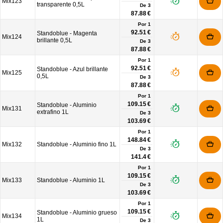
Mix123
transparente 0,5L
De
3
87.88 €
Por 1
92.51 €
Standoblue - Magenta
Mix124
brillante 0,5L
De
3
87.88 €
Por 1
92.51 €
Standoblue - Azul brillante
Mix125
0,5L
De
3
87.88 €
Por 1
109.15 €
Standoblue - Aluminio
Mix131
extrafino 1L
De
3
103.69 €
Por 1
148.84 €
Mix132
Standoblue - Aluminio fino 1L
De
3
141.4 €
Por 1
109.15 €
Mix133
Standoblue - Aluminio 1L
De
3
103.69 €
Por 1
109.15 €
Standoblue - Aluminio grueso
Mix134
1L
De
3