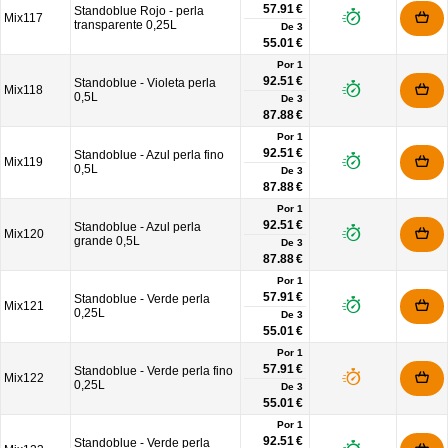
57.91 €
Standoblue Rojo - perla
Mix117
transparente 0,25L
De
3
55.01 €
Por 1
92.51 €
Standoblue - Violeta perla
Mix118
0,5L
De
3
87.88 €
Por 1
92.51 €
Standoblue - Azul perla fino
Mix119
0,5L
De
3
87.88 €
Por 1
92.51 €
Standoblue - Azul perla
Mix120
grande 0,5L
De
3
87.88 €
Por 1
57.91 €
Standoblue - Verde perla
Mix121
0,25L
De
3
55.01 €
Por 1
57.91 €
Standoblue - Verde perla fino
Mix122
0,25L
De
3
55.01 €
Por 1
92.51 €
Standoblue - Verde perla