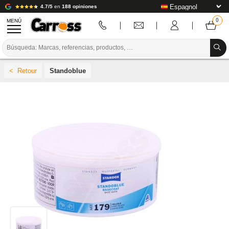
4.7/5
en
188 opiniones
MENÚ
PROMOCIONES
Standoblue
CÓDIGO DE COLORES
MARCAS
PREPARACIÓN / PINTURA / ACABADO
CONSUMIBLES DE CARROCERÍA
HERRAMIENTAS DE CARROCERÍA
EQUIPAMIENTO PARA TALLERES DE CARROCERÍA
INSTALACIÓN DE LABORATORIO
TUTORIALES Y CONSEJOS