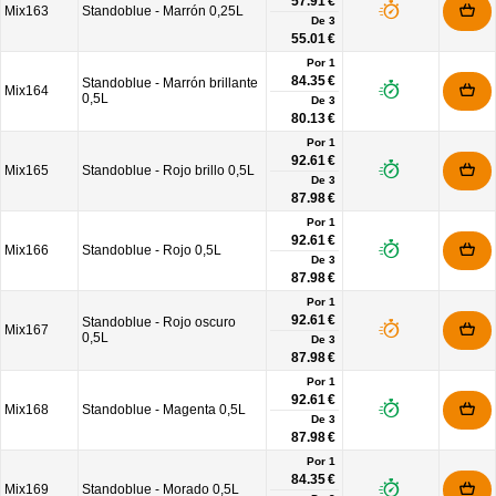
57.91 €
Mix163
Standoblue - Marrón 0,25L
De
3
55.01 €
Por 1
84.35 €
Standoblue - Marrón brillante
Mix164
0,5L
De
3
80.13 €
Por 1
92.61 €
Mix165
Standoblue - Rojo brillo 0,5L
De
3
87.98 €
Por 1
92.61 €
Mix166
Standoblue - Rojo 0,5L
De
3
87.98 €
Por 1
92.61 €
Standoblue - Rojo oscuro
Mix167
0,5L
De
3
87.98 €
Por 1
92.61 €
Mix168
Standoblue - Magenta 0,5L
De
3
87.98 €
Por 1
84.35 €
Mix169
Standoblue - Morado 0,5L