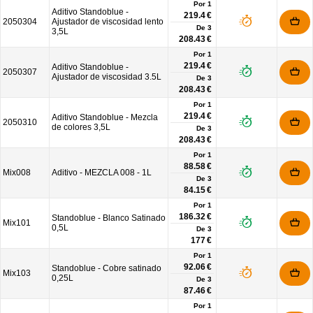
Por 1
Aditivo Standoblue -
219.4 €
2050304
Ajustador de viscosidad lento
De
3
3,5L
208.43 €
Por 1
219.4 €
Aditivo Standoblue -
2050307
Ajustador de viscosidad 3.5L
De
3
208.43 €
Por 1
219.4 €
Aditivo Standoblue - Mezcla
2050310
de colores 3,5L
De
3
208.43 €
Por 1
88.58 €
Mix008
Aditivo - MEZCLA 008 - 1L
De
3
84.15 €
Por 1
186.32 €
Standoblue - Blanco Satinado
Mix101
0,5L
De
3
177 €
Por 1
92.06 €
Standoblue - Cobre satinado
Mix103
0,25L
De
3
87.46 €
Por 1