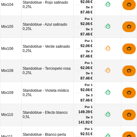
92.06 €
Standoblue - Rojo satinado
Mix104
0,25L
De
3
87.46 €
Por 1
92.06 €
Standoblue - Azul satinado
Mix105
0,25L
De
3
87.46 €
Por 1
92.06 €
Standoblue - Verde satinado
Mix106
0,25L
De
3
87.46 €
Por 1
92.06 €
Standoblue - Terciopelo rosa
Mix108
0,25L
De
3
87.46 €
Por 1
92.06 €
Standoblue - Violeta místico
Mix109
0,25L
De
3
87.46 €
Por 1
149.39 €
Standoblue - Efecto blanco
Mix110
0,5L
De
3
141.92 €
Por 1
92.51 €
Standoblue - Blanco perla
Mix111