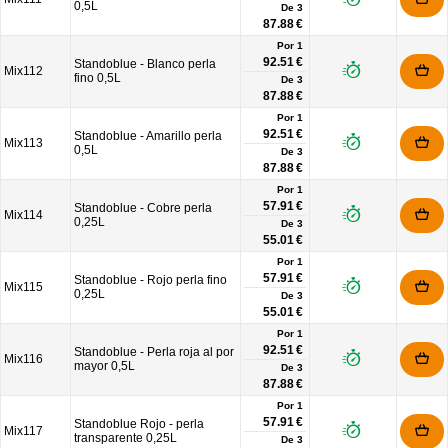
0,5L
De
3
87.88 €
Por 1
92.51 €
Standoblue - Blanco perla
Mix112
fino 0,5L
De
3
87.88 €
Por 1
92.51 €
Standoblue - Amarillo perla
Mix113
0,5L
De
3
87.88 €
Por 1
57.91 €
Standoblue - Cobre perla
Mix114
0,25L
De
3
55.01 €
Por 1
57.91 €
Standoblue - Rojo perla fino
Mix115
0,25L
De
3
55.01 €
Por 1
92.51 €
Standoblue - Perla roja al por
Mix116
mayor 0,5L
De
3
87.88 €
Por 1
57.91 €
Standoblue Rojo - perla
Mix117
transparente 0,25L
De
3