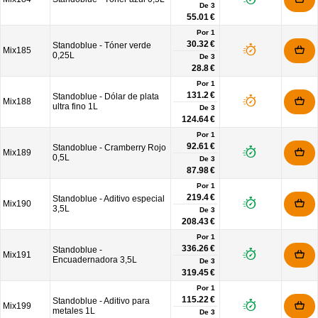
De
3
55.01 €
Por 1
30.32 €
Standoblue - Tóner verde
Mix185
0,25L
De
3
28.8 €
Por 1
131.2 €
Standoblue - Dólar de plata
Mix188
ultra fino 1L
De
3
124.64 €
Por 1
92.61 €
Standoblue - Cramberry Rojo
Mix189
0,5L
De
3
87.98 €
Por 1
219.4 €
Standoblue - Aditivo especial
Mix190
3,5L
De
3
208.43 €
Por 1
336.26 €
Standoblue -
Mix191
Encuadernadora 3,5L
De
3
319.45 €
Por 1
115.22 €
Standoblue - Aditivo para
Mix199
metales 1L
De
3