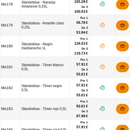
105.29 €
Standoblue - Naranja
Mix178
Amanecer 0,25L
De
3
100.03 €
Por 1
56.78 €
Standoblue - Amarillo claro
Mix179
0,25L
De
3
53.94 €
Por 1
126.03 €
Standoblue - Negro
Mix180
medianoche 1L
De
3
119.73 €
Por 1
57.91 €
Standoblue - Tóner blanco
Mix181
0,5L
De
3
55.01 €
Por 1
57.91 €
Standoblue - Tóner negro
Mix182
0,5L
De
3
55.01 €
Por 1
92.61 €
Mix183
Standoblue - Tóner rojo 0,5L
De
3
87.98 €
Por 1
57.91 €
Mix184
Standoblue - Tóner azul 0,5L