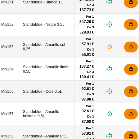
Mix151
Standoblue - Blanco 1L
De
3
137.73 €
Por 1
347.29 €
Mix152
Standoblue - Negro 3.5L
De
3
329.93 €
Por 1
57.91 €
Standoblue - Amarillo sol
Mix153
0,25L
De
3
55.01 €
Por 1
137.27 €
Standoblue - Amarillo limón
Mix154
0,5L
De
3
130.41 €
Por 1
92.61 €
Mix156
Standoblue - Ocre 0,5L
De
3
87.98 €
Por 1
92.61 €
Standoblue - Amarillo
Mix157
brillante 0,5L
De
3
87.98 €
Por 1
57.91 €
Mix158
Standoblue - Amarillo 0,5L
De
3