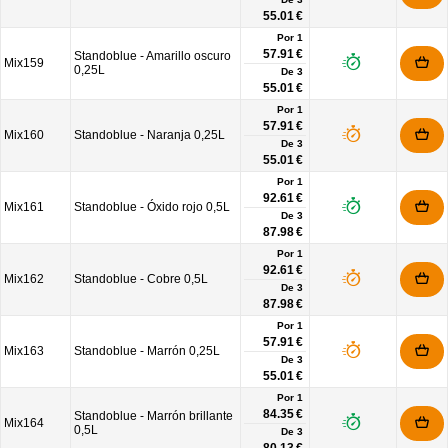
55.01 €
Por 1
57.91 €
Standoblue - Amarillo oscuro
Mix159
0,25L
De
3
55.01 €
Por 1
57.91 €
Mix160
Standoblue - Naranja 0,25L
De
3
55.01 €
Por 1
92.61 €
Mix161
Standoblue - Óxido rojo 0,5L
De
3
87.98 €
Por 1
92.61 €
Mix162
Standoblue - Cobre 0,5L
De
3
87.98 €
Por 1
57.91 €
Mix163
Standoblue - Marrón 0,25L
De
3
55.01 €
Por 1
84.35 €
Standoblue - Marrón brillante
Mix164
0,5L
De
3