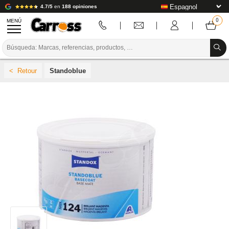
4.7/5
en
188 opiniones
MENÚ
PROMOCIONES
Standoblue
CÓDIGO DE COLORES
MARCAS
PREPARACIÓN / PINTURA / ACABADO
CONSUMIBLES DE CARROCERÍA
HERRAMIENTAS DE CARROCERÍA
EQUIPAMIENTO PARA TALLERES DE CARROCERÍA
INSTALACIÓN DE LABORATORIO
TUTORIALES Y CONSEJOS