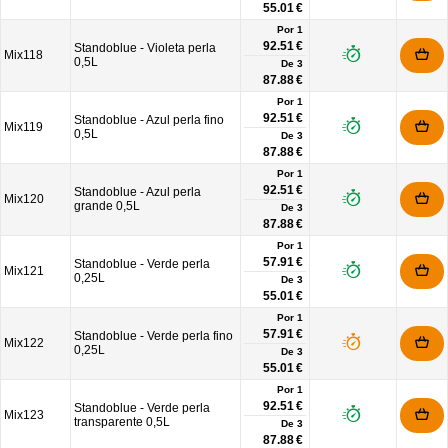
55.01 €
Por 1
92.51 €
Standoblue - Violeta perla
Mix118
0,5L
De
3
87.88 €
Por 1
92.51 €
Standoblue - Azul perla fino
Mix119
0,5L
De
3
87.88 €
Por 1
92.51 €
Standoblue - Azul perla
Mix120
grande 0,5L
De
3
87.88 €
Por 1
57.91 €
Standoblue - Verde perla
Mix121
0,25L
De
3
55.01 €
Por 1
57.91 €
Standoblue - Verde perla fino
Mix122
0,25L
De
3
55.01 €
Por 1
92.51 €
Standoblue - Verde perla
Mix123
transparente 0,5L
De
3
87.88 €