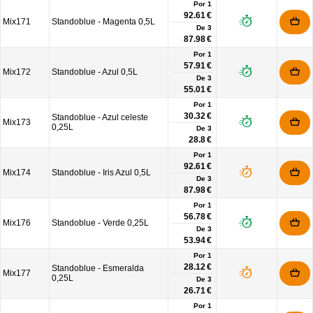
Por 1
92.61 €
Mix171
Standoblue - Magenta 0,5L
De
3
87.98 €
Por 1
57.91 €
Mix172
Standoblue - Azul 0,5L
De
3
55.01 €
Por 1
30.32 €
Standoblue - Azul celeste
Mix173
0,25L
De
3
28.8 €
Por 1
92.61 €
Mix174
Standoblue - Iris Azul 0,5L
De
3
87.98 €
Por 1
56.78 €
Mix176
Standoblue - Verde 0,25L
De
3
53.94 €
Por 1
28.12 €
Standoblue - Esmeralda
Mix177
0,25L
De
3
26.71 €
Por 1