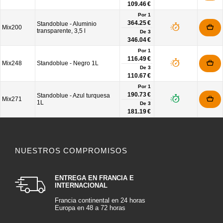
109.46 €
Por 1
364.25 €
Standoblue - Aluminio
Mix200
transparente, 3,5 l
De
3
346.04 €
Por 1
116.49 €
Mix248
Standoblue - Negro 1L
De
3
110.67 €
Por 1
190.73 €
Standoblue - Azul turquesa
Mix271
1L
De
3
181.19 €
NUESTROS COMPROMISOS
ENTREGA EN FRANCIA E
INTERNACIONAL
Francia continental en 24 horas
Europa en 48 a 72 horas