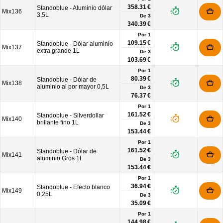
358.31 €
Standoblue - Aluminio dólar
Mix136
3,5L
De
3
340.39 €
Por 1
109.15 €
Standoblue - Dólar aluminio
Mix137
extra grande 1L
De
3
103.69 €
Por 1
80.39 €
Standoblue - Dólar de
Mix138
aluminio al por mayor 0,5L
De
3
76.37 €
Por 1
161.52 €
Standoblue - Silverdollar
Mix140
brillante fino 1L
De
3
153.44 €
Por 1
161.52 €
Standoblue - Dólar de
Mix141
aluminio Gros 1L
De
3
153.44 €
Por 1
36.94 €
Standoblue - Efecto blanco
Mix149
0,25L
De
3
35.09 €
Por 1
144.98 €