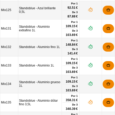
Por 1
92.51 €
Standoblue - Azul brillante
Mix125
0,5L
De
3
87.88 €
Por 1
109.15 €
Standoblue - Aluminio
Mix131
extrafino 1L
De
3
103.69 €
Por 1
148.84 €
Mix132
Standoblue - Aluminio fino 1L
De
3
141.4 €
Por 1
109.15 €
Mix133
Standoblue - Aluminio 1L
De
3
103.69 €
Por 1
109.15 €
Standoblue - Aluminio grueso
Mix134
1L
De
3
103.69 €
Por 1
358.31 €
Standoblue - Aluminio dólar
Mix135
fino 3,5L
De
3
340.39 €
Por 1