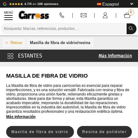
4.7/5
en
188 opiniones
MENÚ
PROMOCIONES
Masilla de fibra de vidrio/resina
CÓDIGO DE COLORES
Más información
MARCAS
Masilla universal
PREPARACIÓN / PINTURA / ACABADO
Masilla metálica de zinc
MASILLA DE FIBRA DE VIDRIO
Masilla pulverizable
CONSUMIBLES DE CARROCERÍA
La Masilla de fibra de vidrio para carrocerías es esencial para reparar
imperfecciones, y es una solución versátil. Fabricada con resina y fibra de
Masilla de aluminio
vidrio, proporciona una unión fuerte, rellenando eficazmente grietas y
HERRAMIENTAS DE CARROCERÍA
abolladuras. Ideal para dar forma y alisar, esta Masilla garantiza un
Masilla de plástico
acabado impecable, mejorando la durabilidad de las reparaciones.
Imprescindible en la industria del automóvil, la Masilla de fibra de vidrio
EQUIPAMIENTO PARA TALLERES DE CARROCERÍA
Cuñas de masilla
garantiza resultados profesionales y una restauración estética óptima.
Más información
INSTALACIÓN DE LABORATORIO
Masilla de fibra de vidrio
Resina de poliéster
TUTORIALES Y CONSEJOS