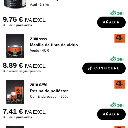
Azul - 1,8 kg
24H
9.75 €
IVA EXCL.
AÑADIR
U.E. de
6 producidos
2100.xxxx
Masilla de fibra de vidrio
Verde - 4CR
24H
8.89 €
IVA EXCL.
CONFIGURE
U.P. mínimo según opciones
2810.0250
Resina de poliéster
Con Endurecedor - 250g
24H
7.41 €
IVA EXCL.
AÑADIR
U.E. de
3 producidos