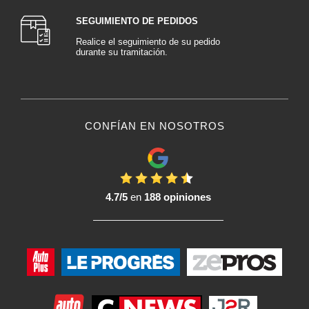
Ventajas para los profesionales de la carrocería :
SEGUIMIENTO DE PEDIDOS
Utilizar una Masilla de Fibra de vidrio en el taller significa ante todo
Realice el seguimiento de su pedido
garantizar una reparación duradera y segura.
durante su tramitación.
He aquí las principales ventajas para los profesionales de la carrocería:
Resistencia incomparable: ideal para reconstruir zonas debilitadas o
perforadas
Rellena defectos profundos: sin riesgo de flacidez
Adherencia fiable: sobre metal desnudo o compuesto
Excelente resistencia a la humedad y a la corrosión, especialmente en
CONFÍAN EN NOSOTROS
sustratos metálicos
Base perfecta antes del acabado: puede cubrirse con una Masilla
universal para alisar la superficie
Ahorro de tiempo: rápida aplicación y secado, incluso en reparaciones
importantes
¿Cuándo debe utilizarse la Masilla de fibra de vidrio?
4.7/5
en
188 opiniones
Este tipo de Masilla se utiliza en casos específicos en los que la resistencia
es primordial:
En zonas perforadas u oxidadas después de cortarlas y tratarlas
Para reconstruir una esquina, borde o llanta
En piezas estructurales, paneles de balancín, pasos de rueda o suelos
Como primer paso antes de aplicar una Masilla universal o de acabado
Para un acabado perfecto, deje que la masilla de Fibra de vidrio se
endurezca por completo y, a continuación, líjela con un grano medio antes
de aplicar una masilla fina. Esto dejará una superficie plana lista para pintar.