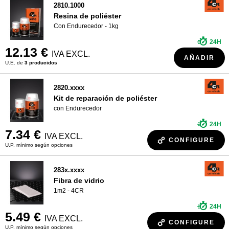
2810.1000
Resina de poliéster
Con Endurecedor - 1kg
24H
12.13 €
IVA EXCL.
AÑADIR
U.E. de
3 producidos
2820.xxxx
Kit de reparación de poliéster
con Endurecedor
24H
7.34 €
IVA EXCL.
CONFIGURE
U.P. mínimo según opciones
283x.xxxx
Fibra de vidrio
1m2 - 4CR
24H
5.49 €
IVA EXCL.
CONFIGURE
U.P. mínimo según opciones