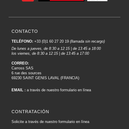
Bloques de lijado deben ser compatibles con diferentes granos de papel de
lija para adaptarse a las diferentes etapas del proceso de lijado, de grueso a
fino.
Mangos o soportes ergonómicos:
CONTACTO
Algunos modelos de Bloques de lijado están equipados con mangos o
TELÉFONO:
+33 (0)1 60 27 20 19
(llamada sin recargo)
soportes ergonómicos para proporcionar un agarre cómodo y un mejor
De lunes a jueves, de 8:30 a 12:15 | de 13:45 a 18:00
control durante el lijado.
los viernes, de 8:30 a 12:15 | de 13:45 a 17:00
Uso en seco o en húmedo:
CORREO:
Algunos Bloques de lijado están diseñados para ser utilizados con agua, lo
Carross SAS
6 rue des sources
que reduce el polvo durante el lijado y ayuda a conseguir una superficie más
69230 SAINT GENIS LAVAL (FRANCIA)
lisa.
Flexibilidad:
EMAIL :
a través de nuestro formulario en línea
La flexibilidad de la cala puede variar en función del material con el que esté
fabricada. Algunos modelos están diseñados para ser más flexibles, lo que
los hace adecuados para superficies curvas.
CONTRATACIÓN
Durabilidad:
Solicite a través de nuestro formulario en línea
Los Bloques de lijado de carrocería deben ser duraderos para soportar un