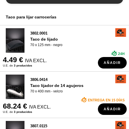
¿QUIÉNES SOMOS?
Taco para lijar carrocerías
3802.0001
Taco de lijado
70 x 125 mm - negro
24H
4.49 €
IVA EXCL.
AÑADIR
U.E. de
3 producidos
3806.0414
Taco lijador de 14 agujeros
70 x 400 mm - velcro
ENTREGA EN 15 DÍAS
68.24 €
IVA EXCL.
AÑADIR
U.E. de
3 producidos
3807.0115