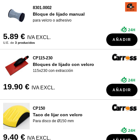
8301.0002
Bloque de lijado manual
para velcro o adhesivo
24H
5.89 €
IVA EXCL.
AÑADIR
U.E. de
3 producidos
CP115-230
Bloques de lijado con velcro
115x230 con extracción
24H
19.90 €
IVA EXCL.
AÑADIR
CP150
Taco de lijar con velcro
Para disco de Ø150 mm
24H
9.40 €
IVA EXCL.