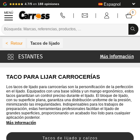
4.7/5
en
188 opiniones
MENÚ
PROMOCIONES
Tacos de lijado
CÓDIGO DE COLORES
Más información
MARCAS
Discos abrasivos para carrocerías
PREPARACIÓN / PINTURA / ACABADO
Papel abrasivo seco
TACO PARA LIJAR CARROCERÍAS
Papel de lija al agua
CONSUMIBLES DE CARROCERÍA
Los tacos de lijado para carrocerías son la personificación de la perfección
en el lijado. Equipados con una base sólida y un mango ergonómico, estos
Cinta de espuma de enmascarar
tacos garantizan un control preciso durante el lijado. El bloque de lijado,
HERRAMIENTAS DE CARROCERÍA
con su superficie plana, garantiza una distribución uniforme de la presión,
Rodillo abrasivo y cortador abrasivo
minimizando las irregularidades. Indispensables para los trabajos de
preparación, estas herramientas profesionales facilitan el lijado de
EQUIPAMIENTO PARA TALLERES DE CARROCERÍA
Lijado universal
grandes superficies, proporcionando un acabado liso listo para cualquier
aplicación posterior.
Guía de lijado
Más información
INSTALACIÓN DE LABORATORIO
Bandas abrasivas
TUTORIALES Y CONSEJOS
Tacos de lijado y calzos
Líquido abrasivo