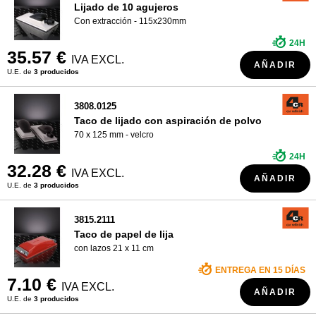
Lijado de 10 agujeros
Con extracción - 115x230mm
24H
35.57 €
IVA EXCL.
AÑADIR
U.E. de
3 producidos
3808.0125
Taco de lijado con aspiración de polvo
70 x 125 mm - velcro
24H
32.28 €
IVA EXCL.
AÑADIR
U.E. de
3 producidos
3815.2111
Taco de papel de lija
con lazos 21 x 11 cm
ENTREGA EN 15 DÍAS
7.10 €
IVA EXCL.
AÑADIR
U.E. de
3 producidos