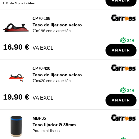
AÑADIR
U.E. de
3 producidos
CP70-198
Taco de lijar con velcro
70x198 con extracción
24H
16.90 €
IVA EXCL.
AÑADIR
CP70-420
Taco de lijar con velcro
70x420 con extracción
24H
19.90 €
IVA EXCL.
AÑADIR
MBP35
Taco lijador Ø 35mm
Para minidiscos