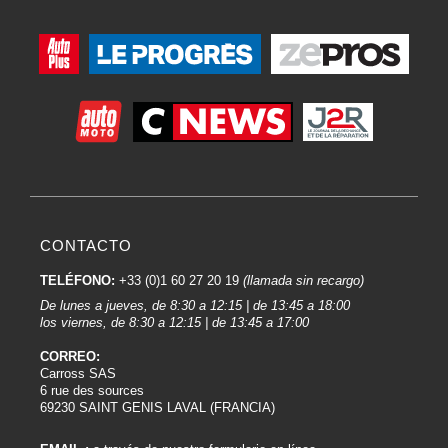
portapistolas es importante en estos entornos:
Organización y seguridad:
El
soporte
para pistolas ayuda a mantener el orden en el taller al
proporcionar un lugar específico para guardar las pistolas cuando no se
utilizan. Esto reduce el riesgo de caídas, daños a las pistolas y posibles
accidentes.
Practicidad:
Durante las pausas o entre diferentes fases del proceso de pintura, los
técnicos pueden colgar sus pistolas en el soporte, facilitando el acceso a
ellas cuando estén listos para reanudar el trabajo. Esto permite un flujo de
CONTACTO
trabajo más eficiente.
TELÉFONO:
+33 (0)1 60 27 20 19
(llamada sin recargo)
Prevención de la contaminación:
De lunes a jueves, de 8:30 a 12:15 | de 13:45 a 18:00
Suspender las pistolas en un soporte específico reduce el riesgo de
los viernes, de 8:30 a 12:15 | de 13:45 a 17:00
contaminación de la Pintura. Las pistolas no entran en contacto con
superficies potencialmente contaminadas, lo que minimiza las partículas
CORREO:
Carross SAS
extrañas que podrían comprometer la calidad de la Pintura.
6 rue des sources
69230 SAINT GENIS LAVAL (FRANCIA)
Ajuste de la presión :
Algunos soportes para pistolas incorporan reguladores de presión. Esto