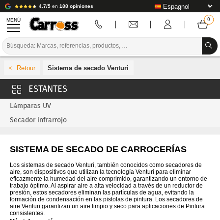
4.7/5
en
188 opiniones
MENÚ
PROMOCIONES
Sistema de secado Venturi
CÓDIGO DE COLORES
MARCAS
Lámparas UV
PREPARACIÓN / PINTURA / ACABADO
Secador infrarrojo
CONSUMIBLES DE CARROCERÍA
SISTEMA DE SECADO DE CARROCERÍAS
HERRAMIENTAS DE CARROCERÍA
Los sistemas de secado Venturi, también conocidos como secadores de
aire, son dispositivos que utilizan la tecnología Venturi para eliminar
EQUIPAMIENTO PARA TALLERES DE CARROCERÍA
eficazmente la humedad del aire comprimido, garantizando un entorno de
trabajo óptimo. Al aspirar aire a alta velocidad a través de un reductor de
presión, estos secadores eliminan las partículas de agua, evitando la
INSTALACIÓN DE LABORATORIO
formación de condensación en las pistolas de pintura. Los secadores de
aire Venturi garantizan un aire limpio y seco para aplicaciones de Pintura
consistentes.
TUTORIALES Y CONSEJOS