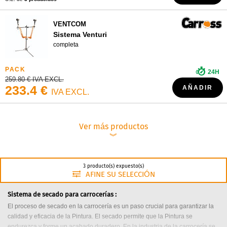
VENTCOM
Sistema Venturi
completa
24H
259.80 € IVA EXCL.
233.4 €
AÑADIR
IVA EXCL.
Ver más productos
︾
3 producto(s) expuesto(s)
AFINE SU SELECCIÓN
Sistema de secado para carrocerías :
El proceso de secado en la carrocería es un paso crucial para garantizar la
calidad y eficacia de la Pintura. El secado permite que la Pintura se
endurezca y forme un acabado duradero. En la industria de la carrocería se