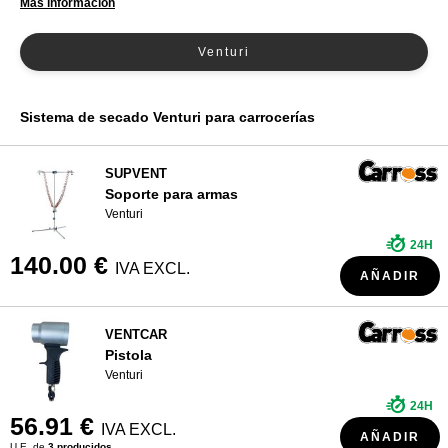
Más información
¿QUIÉNES SOMOS?
Venturi
Sistema de secado Venturi para carrocerías
SUPVENT
Soporte para armas
Venturi
24H
140.00 €
IVA EXCL.
AÑADIR
VENTCAR
Pistola
Venturi
24H
56.91 €
IVA EXCL.
AÑADIR
U.E. de
3 producidos