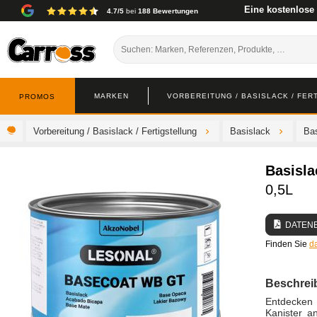
Eine kostenlose
4.7/5
bei
188 Bewertungen
MARKEN
VORBEREITUNG / BASISLACK / FER
PROMOS
Vorbereitung / Basislack / Fertigstellung
Basislack
Bas
Basisla
0,5L
DATEN
Finden Sie
d
Beschrei
Entdecken 
Kanister a