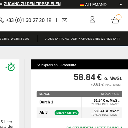
 ➡️
ZUGANG ZU DEN TIPPSPIELEN
+33 (0)1 60 27 20 19
SERIE-WERKZEUG
AUSSTATTUNG DER KAROSSERIEWERKSTATT
Stückpreis ab
3 Produkte
58.84 €
o. MwSt.
70.61 €
INKL. MWST.
MENGE
STÜCKPREIS
61.94 € o. MwSt.
Durch 1
74.33 € INKL. MWST.
58.84 € o. MwSt.
Ab 3
Sparen Sie 5%
70.61 € INKL. MWST.
5-Liter-
att der