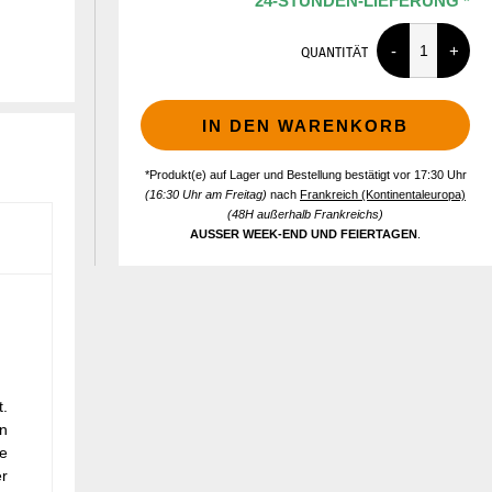
24-STUNDEN-LIEFERUNG *
QUANTITÄT
IN DEN WARENKORB
*Produkt(e) auf Lager und Bestellung bestätigt vor 17:30 Uhr
(16:30 Uhr am Freitag)
nach
Frankreich (Kontinentaleuropa)
(48H außerhalb Frankreichs)
AUSSER WEEK-END UND FEIERTAGEN
.
t.
en
re
er