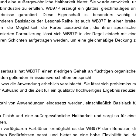
 und eine außergewöhnliche Haltbarkeit bietet. Sie wurde entwickelt, 
ilindustrie zu erfüllen. WB97P erzeugt ein glattes, gleichmäßiges u
bnisse garantiert. Diese Eigenschaft ist besonders wichtig i
anderen Basislacke der Lesonal-Reihe ist auch WB97P in einer breit
rn die Möglichkeit, die Farbe auszuwählen, die ihren spezifische
sierten Formulierung lässt sich WB97P in der Regel einfach mit ein
hreren Schichten aufgetragen werden, um eine gleichmäßige Deckung 
serbasis hat WB97P einen niedrigen Gehalt an flüchtigen organisch
den geltenden Emissionsvorschriften entspricht.
 was die Anwendung erheblich vereinfacht. Sie lässt sich problemlos m
Aufwand und die Zeit für ein qualitativ hochwertiges Ergebnis reduzie
elzahl von Anwendungen eingesetzt werden, einschließlich Basislack f
es Finish und eine außergewöhnliche Haltbarkeit und sorgt so für ein
hen.
 an verfügbaren Farbtönen ermöglicht es der WB97P dem Benutzer, d
en Bedürfnissen passt, und bietet so eine hohe Flexibilität bei d