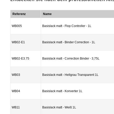
Referenz
Name
WB005
Basislack matt - Flop Controller - 1L
WB02-E1
Basislack matt - Binder Correction - 1L
WB02-E3.75
Basislack matt - Correction Binder - 3,75L
WB03
Basislack matt - Hellgrau Transparent 1L
WB04
Basislack matt - Konverter 1L
WB11
Basislack matt - Weiß 1L