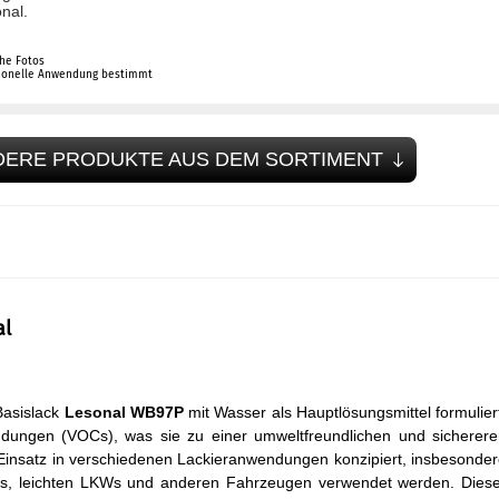
nal.
che Fotos
sionelle Anwendung bestimmt
DERE PRODUKTE AUS DEM SORTIMENT
al
Basislack
Lesonal WB97P
mit Wasser als Hauptlösungsmittel formulier
bindungen (VOCs), was sie zu einer umweltfreundlichen und sicherer
 Einsatz in verschiedenen Lackieranwendungen konzipiert, insbesonde
KWs, leichten LKWs und anderen Fahrzeugen verwendet werden. Dies