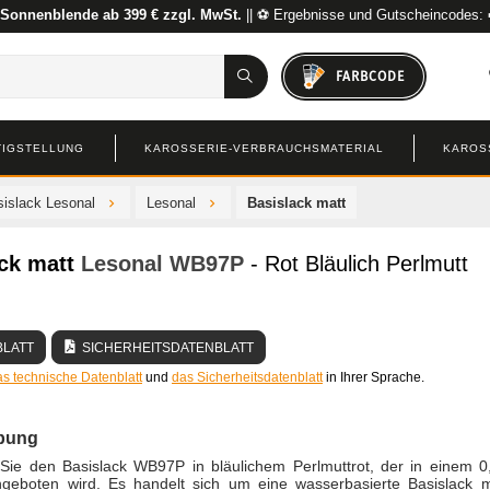
 Sonnenblende ab 399 € zzgl. MwSt.
|| ⚽ Ergebnisse und Gutscheincodes:
FARBCODE
TIGSTELLUNG
KAROSSERIE-VERBRAUCHSMATERIAL
KAROS
islack Lesonal
Lesonal
Basislack matt
ck matt
Lesonal
WB97P
- Rot Bläulich Perlmutt
BLATT
SICHERHEITSDATENBLATT
as technische Datenblatt
und
das Sicherheitsdatenblatt
in Ihrer Sprache.
bung
Sie den Basislack WB97P in bläulichem Perlmuttrot, der in einem 0,
ngeboten wird. Es handelt sich um eine wasserbasierte Basislack m