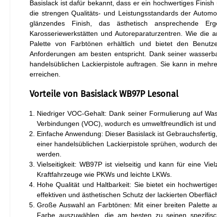
Basislack ist dafür bekannt, dass er ein hochwertiges Finish
die strengen Qualitäts- und Leistungsstandards der Automob
glänzendes Finish, das ästhetisch ansprechende Erge
Karosseriewerkstätten und Autoreparaturzentren. Wie die 
Palette von Farbtönen erhältlich und bietet den Benutze
Anforderungen am besten entspricht. Dank seiner wasserba
handelsüblichen Lackierpistole auftragen. Sie kann in me
erreichen.
Vorteile von Basislack WB97P Lesonal
Niedriger VOC-Gehalt: Dank seiner Formulierung auf Was
Verbindungen (VOC), wodurch es umweltfreundlich ist und 
Einfache Anwendung: Dieser Basislack ist Gebrauchsfertig,
einer handelsüblichen Lackierpistole sprühen, wodurch der 
werden.
Vielseitigkeit: WB97P ist vielseitig und kann für eine Vi
Kraftfahrzeuge wie PKWs und leichte LKWs.
Hohe Qualität und Haltbarkeit: Sie bietet ein hochwertig
effektiven und ästhetischen Schutz der lackierten Oberfläc
Große Auswahl an Farbtönen: Mit einer breiten Palette
Farbe auszuwählen, die am besten zu seinen spezifisch