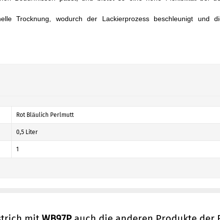
nelle Trocknung, wodurch der Lackierprozess beschleunigt und di
Rot Bläulich Perlmutt
0,5 Liter
1
trich mit
WB97P
auch die anderen Produkte der