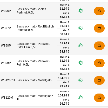
Durch 1
61.94 €
Basislack matt - Violett
WB96P
Perlmutt 0,5L
Von
3
58.84 €
Durch 1
61.94 €
Basislack matt - Rot Bläulich
WB97P
Perlmutt 0,5L
Von
3
58.84 €
Durch 1
61.94 €
Basislack matt - Perlweiß
WB98P
Extra Fein 0,5L
Von
3
58.84 €
Durch 1
61.94 €
Basislack matt - Perlweiß
WB99P
Fein 0,5L
Von
3
58.84 €
Durch 1
104.99 €
WB120CH
Basislack matt - Metallgelb
Von
3
99.74 €
Durch 1
104.99 €
Basislack matt - Metallglanz
WB120M
1L
Von
3
99.74 €