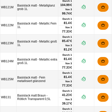
Durch 1
104.99 €
Basislack matt - Metallglanz
WB121M
grob 1L
Von
3
99.74 €
Durch 1
81.4 €
Basislack matt - Metallic Fein
WB122M
1L
Von
3
77.33 €
Durch 1
85.47 €
Basislack matt - Metallic groß
WB123M
1L
Von
3
81.2 €
Durch 1
81.4 €
Basislack matt - Metallic extra
WB124M
groß 1L
Von
3
77.33 €
Durch 1
81.4 €
Basislack matt - Fein
WB125M
metallisiert glänzend
Von
3
77.33 €
Durch 1
41.23 €
Basislack matt Braun -
WB131
Rötlich Transparent 0,5L
Von
3
39.17 €
Durch 1