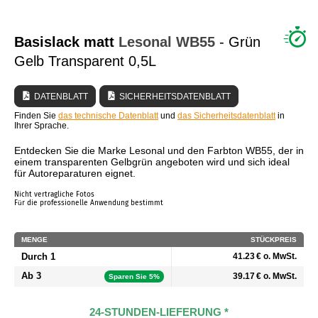
WER SIND WIR?
Basislack matt
Lesonal
WB55
- Grün
Gelb Transparent 0,5L
DATENBLATT
SICHERHEITSDATENBLATT
Finden Sie
das technische Datenblatt
und
das Sicherheitsdatenblatt
in
Ihrer Sprache.
Entdecken Sie die Marke Lesonal und den Farbton WB55, der in
einem transparenten Gelbgrün angeboten wird und sich ideal
für Autoreparaturen eignet.
Nicht vertragliche Fotos
Für die professionelle Anwendung bestimmt
MENGE
STÜCKPREIS
Durch 1
41.23 € o. MwSt.
Ab 3
39.17 € o. MwSt.
Sparen Sie 5%
24-STUNDEN-LIEFERUNG *