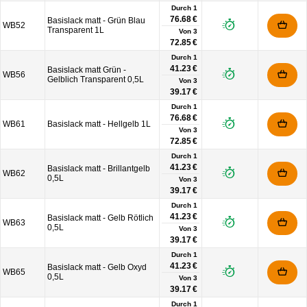
Durch 1
76.68 €
Basislack matt - Grün Blau
WB52
Transparent 1L
Von
3
72.85 €
Durch 1
41.23 €
Basislack matt Grün -
WB56
Gelblich Transparent 0,5L
Von
3
39.17 €
Durch 1
76.68 €
WB61
Basislack matt - Hellgelb 1L
Von
3
72.85 €
Durch 1
41.23 €
Basislack matt - Brillantgelb
WB62
0,5L
Von
3
39.17 €
Durch 1
41.23 €
Basislack matt - Gelb Rötlich
WB63
0,5L
Von
3
39.17 €
Durch 1
41.23 €
Basislack matt - Gelb Oxyd
WB65
0,5L
Von
3
39.17 €
Durch 1