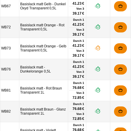
41.23 €
Basislack matt Gelb - Dunkel
WB67
Oxyd Transparent 0,5L
Von
3
39.17 €
Durch 1
41.23 €
Basislack matt Orange - Rot
WB72
Transparent 0,5L
Von
3
39.17 €
Durch 1
41.23 €
Basislack matt Orange - Gelb
WB73
Transparent 0,5L
Von
3
39.17 €
Durch 1
41.23 €
Basislack matt -
WB76
Dunkelorange 0,5L
Von
3
39.17 €
Durch 1
76.68 €
Basislack matt - Rot Braun
WB81
Transparent 1L
Von
3
72.85 €
Durch 1
76.68 €
Basislack matt Braun - Glanz
WB82
Transparent 1L
Von
3
72.85 €
Durch 1
76.68 €
Basislack matt - Violett