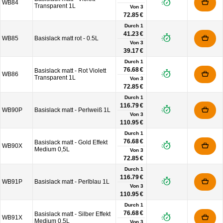
WB84
Transparent 1L
Von
3
72.85 €
Durch 1
41.23 €
WB85
Basislack matt rot - 0.5L
Von
3
39.17 €
Durch 1
76.68 €
Basislack matt - Rot Violett
WB86
Transparent 1L
Von
3
72.85 €
Durch 1
116.79 €
WB90P
Basislack matt - Perlweiß 1L
Von
3
110.95 €
Durch 1
76.68 €
Basislack matt - Gold Effekt
WB90X
Medium 0,5L
Von
3
72.85 €
Durch 1
116.79 €
WB91P
Basislack matt - Perlblau 1L
Von
3
110.95 €
Durch 1
76.68 €
Basislack matt - Silber Effekt
WB91X
Medium 0.5L
Von
3