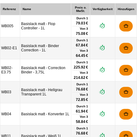
Preis o.
Referenz
Name
Verfügbarkeit
Hinzufügen
MwSt.
Durch 1
79.03 €
Basislack matt - Flop
WB005
Controller - 1L
Von
3
75.08 €
Durch 1
67.84 €
Basislack matt - Binder
WB02-E1
Correction - 1L
Von
3
64.45 €
Durch 1
225.92 €
WB02-
Basislack matt - Correction
E3.75
Binder - 3,75L
Von
3
214.62 €
Durch 1
76.68 €
Basislack matt - Hellgrau
WB03
Transparent 1L
Von
3
72.85 €
Durch 1
61.94 €
WB04
Basislack matt - Konverter 1L
Von
3
58.84 €
Durch 1
76.68 €
WB11
Basislack matt - Weiß 1L