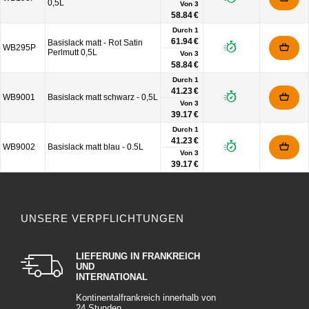
0,5L
Von
3
58.84 €
Durch 1
61.94 €
Basislack matt - Rot Satin
WB295P
Perlmutt 0,5L
Von
3
58.84 €
Durch 1
41.23 €
WB9001
Basislack matt schwarz - 0,5L
Von
3
39.17 €
Durch 1
41.23 €
WB9002
Basislack matt blau - 0.5L
Von
3
39.17 €
UNSERE VERPFLICHTUNGEN
LIEFERUNG IN FRANKREICH
UND
INTERNATIONAL
Kontinentalfrankreich innerhalb von
24 Stunden