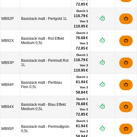
72.85 €
Durch 1
116.79 €
WB92P
Basislack matt - Perlgold 1L
Von
3
110.95 €
Durch 1
76.68 €
Basislack matt - Rot Effekt
WB92X
Medium 0,5L
Von
3
72.85 €
Durch 1
116.79 €
Basislack matt - Perlmutt Rot
WB93P
1L
Von
3
110.95 €
Durch 1
61.94 €
Basislack matt - Perlblau
WB94P
Fein 0,5L
Von
3
58.84 €
Durch 1
76.68 €
Basislack matt - Blau Effekt
WB94X
Medium 0,5L
Von
3
72.85 €
Durch 1
61.94 €
Basislack matt - Perlmuttgrün
WB95P
0,5L
Von
3
58.84 €