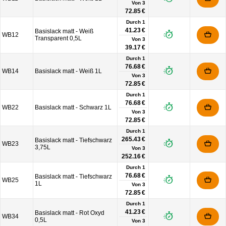
Von
3
72.85 €
Durch 1
41.23 €
Basislack matt - Weiß
WB12
Transparent 0,5L
Von
3
39.17 €
Durch 1
76.68 €
WB14
Basislack matt - Weiß 1L
Von
3
72.85 €
Durch 1
76.68 €
WB22
Basislack matt - Schwarz 1L
Von
3
72.85 €
Durch 1
265.43 €
Basislack matt - Tiefschwarz
WB23
3,75L
Von
3
252.16 €
Durch 1
76.68 €
Basislack matt - Tiefschwarz
WB25
1L
Von
3
72.85 €
Durch 1
41.23 €
Basislack matt - Rot Oxyd
WB34
0,5L
Von
3