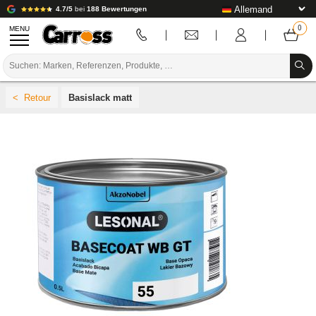
4.7/5
bei
188 Bewertungen
MENU
PROMOTIONEN
Basislack matt
FARBCODE
MARKEN
VORBEREITUNG / BASISLACK / FERTIGSTELLUNG
KAROSSERIE-VERBRAUCHSMATERIAL
KAROSSERIE-WERKZEUG
AUSSTATTUNG DER KAROSSERIEWERKSTATT
LABOREINRICHTUNG
TUTORIAL & TIPPS