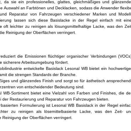
, da sie ein professionelles, glattes, gleichmäßiges und glänzend
ße Auswahl an Farbtönen und Decklacken, sodass die Anwender flexib
ng und Reparatur von Fahrzeugen verschiedener Marken und Modell
erung lassen sich diese Basislacke in der Regel einfach mit eine
 oft leichter zu reinigen als lösungsmittelhaltige Lacke, was den Zei
ie Reinigung der Oberflächen verringert.
reduziert die Emissionen flüchtiger organischer Verbindungen (VOCs
e sicherere Arbeitsumgebung fördert.
obilindustrie entwickelte Basislack Lesonal WB bietet ein hochwertig
damit die strengen Standards der Branche.
hmäßiges und glänzendes Finish und sorgt so für ästhetisch ansprechen
urzentren von entscheidender Bedeutung sind.
 WB-Sortiment bietet eine Vielzahl von Farben und Finishes, die d
bei der Restaurierung und Reparatur von Fahrzeugen bieten.
asierten Formulierung ist Lesonal WB Basislack in der Regel einfa
chter zu reinigen als lösemittelbasierte Lacke, was den Zeit- un
 Reinigung der Oberflächen verringert.