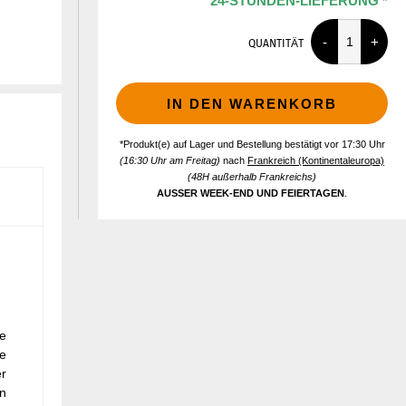
24-STUNDEN-LIEFERUNG *
QUANTITÄT
IN DEN WARENKORB
*Produkt(e) auf Lager und Bestellung bestätigt vor 17:30 Uhr
(16:30 Uhr am Freitag)
nach
Frankreich (Kontinentaleuropa)
(48H außerhalb Frankreichs)
AUSSER WEEK-END UND FEIERTAGEN
.
se
ne
er
in