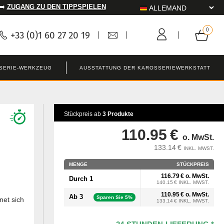
 ➡️
ZUGANG ZU DEN TIPPSPIELEN
+33 (0)1 60 27 20 19
SERIE-WERKZEUG
AUSSTATTUNG DER KAROSSERIEWERKSTATT
Stückpreis ab
3 Produkte
110.95 €
o. MwSt.
133.14 €
INKL. MWST.
MENGE
STÜCKPREIS
116.79 € o. MwSt.
Durch 1
140.15 € INKL. MWST.
110.95 € o. MwSt.
Ab 3
Sparen Sie 5%
net sich
133.14 € INKL. MWST.