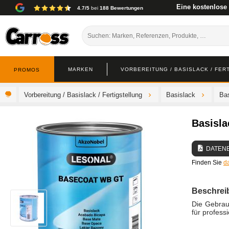
Eine kostenlose
4.7/5
bei
188 Bewertungen
MARKEN
VORBEREITUNG / BASISLACK / FER
PROMOS
Vorbereitung / Basislack / Fertigstellung
Basislack
Bas
Basisla
DATEN
Finden Sie
d
Beschrei
Die Gebrau
für profess