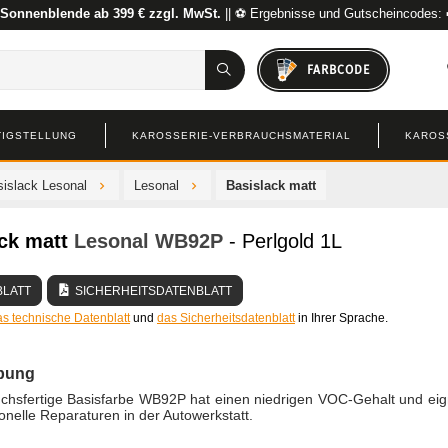
 Sonnenblende ab 399 € zzgl. MwSt.
|| ⚽ Ergebnisse und Gutscheincodes:
FARBCODE
TIGSTELLUNG
KAROSSERIE-VERBRAUCHSMATERIAL
KAROS
islack Lesonal
Lesonal
Basislack matt
ck matt
Lesonal
WB92P
- Perlgold 1L
BLATT
SICHERHEITSDATENBLATT
as technische Datenblatt
und
das Sicherheitsdatenblatt
in Ihrer Sprache.
bung
chsfertige Basisfarbe WB92P hat einen niedrigen VOC-Gehalt und eig
ionelle Reparaturen in der Autowerkstatt.