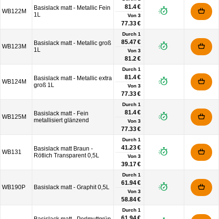
81.4 €
Basislack matt - Metallic Fein
WB122M
1L
Von
3
77.33 €
Durch 1
85.47 €
Basislack matt - Metallic groß
WB123M
1L
Von
3
81.2 €
Durch 1
81.4 €
Basislack matt - Metallic extra
WB124M
groß 1L
Von
3
77.33 €
Durch 1
81.4 €
Basislack matt - Fein
WB125M
metallisiert glänzend
Von
3
77.33 €
Durch 1
41.23 €
Basislack matt Braun -
WB131
Rötlich Transparent 0,5L
Von
3
39.17 €
Durch 1
61.94 €
WB190P
Basislack matt - Graphit 0,5L
Von
3
58.84 €
Durch 1
61.94 €