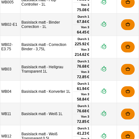
Basislack matt - Flop
WB005
Controller - 1L
Von
3
75.08 €
Durch 1
67.84 €
Basislack matt - Binder
WB02-E1
Correction - 1L
Von
3
64.45 €
Durch 1
225.92 €
WB02-
Basislack matt - Correction
E3.75
Binder - 3,75L
Von
3
214.62 €
Durch 1
76.68 €
Basislack matt - Hellgrau
WB03
Transparent 1L
Von
3
72.85 €
Durch 1
61.94 €
WB04
Basislack matt - Konverter 1L
Von
3
58.84 €
Durch 1
76.68 €
WB11
Basislack matt - Weiß 1L
Von
3
72.85 €
Durch 1
41.23 €
Basislack matt - Weiß
WB12
Transparent 0,5L
Von
3