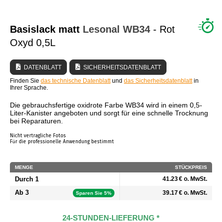
WER SIND WIR?
Basislack matt
Lesonal
WB34
- Rot
Oxyd 0,5L
DATENBLATT
SICHERHEITSDATENBLATT
Finden Sie
das technische Datenblatt
und
das Sicherheitsdatenblatt
in
Ihrer Sprache.
Die gebrauchsfertige oxidrote Farbe WB34 wird in einem 0,5-
Liter-Kanister angeboten und sorgt für eine schnelle Trocknung
bei Reparaturen.
Nicht vertragliche Fotos
Für die professionelle Anwendung bestimmt
MENGE
STÜCKPREIS
Durch 1
41.23 € o. MwSt.
Ab 3
39.17 € o. MwSt.
Sparen Sie 5%
24-STUNDEN-LIEFERUNG *