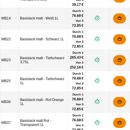
39.17 €
Durch 1
76.68 €
WB14
Basislack matt - Weiß 1L
Von
3
72.85 €
Durch 1
76.68 €
WB22
Basislack matt - Schwarz 1L
Von
3
72.85 €
Durch 1
265.43 €
Basislack matt - Tiefschwarz
WB23
3,75L
Von
3
252.16 €
Durch 1
76.68 €
Basislack matt - Tiefschwarz
WB25
1L
Von
3
72.85 €
Durch 1
76.68 €
Basislack matt - Rot Orange
WB36
1L
Von
3
72.85 €
Durch 1
76.68 €
Basislack matt Rot -
WB37
Transparent 1L
Von
3