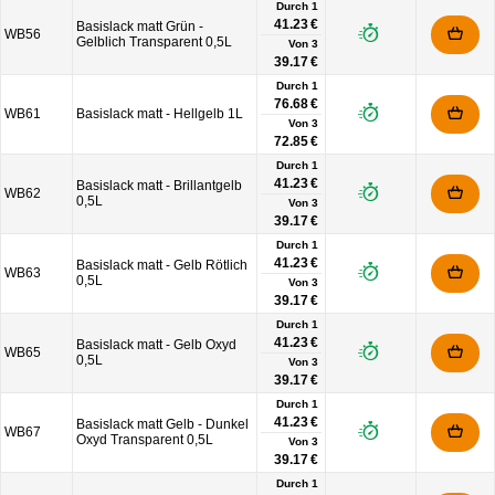
Durch 1
41.23 €
Basislack matt Grün -
WB56
Gelblich Transparent 0,5L
Von
3
39.17 €
Durch 1
76.68 €
WB61
Basislack matt - Hellgelb 1L
Von
3
72.85 €
Durch 1
41.23 €
Basislack matt - Brillantgelb
WB62
0,5L
Von
3
39.17 €
Durch 1
41.23 €
Basislack matt - Gelb Rötlich
WB63
0,5L
Von
3
39.17 €
Durch 1
41.23 €
Basislack matt - Gelb Oxyd
WB65
0,5L
Von
3
39.17 €
Durch 1
41.23 €
Basislack matt Gelb - Dunkel
WB67
Oxyd Transparent 0,5L
Von
3
39.17 €
Durch 1