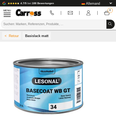
4.7/5
bei
188 Bewertungen
MENU
PROMOTIONEN
Basislack matt
FARBCODE
MARKEN
VORBEREITUNG / BASISLACK / FERTIGSTELLUNG
KAROSSERIE-VERBRAUCHSMATERIAL
KAROSSERIE-WERKZEUG
AUSSTATTUNG DER KAROSSERIEWERKSTATT
LABOREINRICHTUNG
TUTORIAL & TIPPS