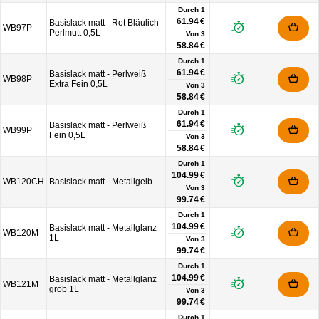
Durch 1
61.94 €
Basislack matt - Rot Bläulich
WB97P
Perlmutt 0,5L
Von
3
58.84 €
Durch 1
61.94 €
Basislack matt - Perlweiß
WB98P
Extra Fein 0,5L
Von
3
58.84 €
Durch 1
61.94 €
Basislack matt - Perlweiß
WB99P
Fein 0,5L
Von
3
58.84 €
Durch 1
104.99 €
WB120CH
Basislack matt - Metallgelb
Von
3
99.74 €
Durch 1
104.99 €
Basislack matt - Metallglanz
WB120M
1L
Von
3
99.74 €
Durch 1
104.99 €
Basislack matt - Metallglanz
WB121M
grob 1L
Von
3
99.74 €
Durch 1