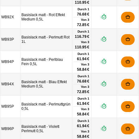
110.95 €
Durch 1
76.68 €
Basislack matt - Rot Effekt
WB92X
Medium 0,5L
Von
3
72.85 €
Durch 1
116.79 €
Basislack matt - Perlmutt Rot
WB93P
1L
Von
3
110.95 €
Durch 1
61.94 €
Basislack matt - Perlblau
WB94P
Fein 0,5L
Von
3
58.84 €
Durch 1
76.68 €
Basislack matt - Blau Effekt
WB94X
Medium 0,5L
Von
3
72.85 €
Durch 1
61.94 €
Basislack matt - Perlmuttgrün
WB95P
0,5L
Von
3
58.84 €
Durch 1
61.94 €
Basislack matt - Violett
WB96P
Perlmutt 0,5L
Von
3
58.84 €