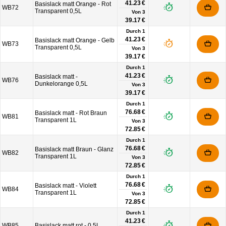
41.23 €
Basislack matt Orange - Rot
WB72
Transparent 0,5L
Von
3
39.17 €
Durch 1
41.23 €
Basislack matt Orange - Gelb
WB73
Transparent 0,5L
Von
3
39.17 €
Durch 1
41.23 €
Basislack matt -
WB76
Dunkelorange 0,5L
Von
3
39.17 €
Durch 1
76.68 €
Basislack matt - Rot Braun
WB81
Transparent 1L
Von
3
72.85 €
Durch 1
76.68 €
Basislack matt Braun - Glanz
WB82
Transparent 1L
Von
3
72.85 €
Durch 1
76.68 €
Basislack matt - Violett
WB84
Transparent 1L
Von
3
72.85 €
Durch 1
41.23 €
WB85
Basislack matt rot - 0.5L