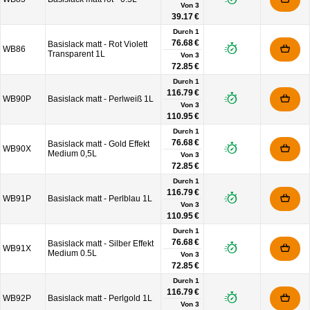
Von
3
39.17 €
Durch 1
76.68 €
Basislack matt - Rot Violett
WB86
Transparent 1L
Von
3
72.85 €
Durch 1
116.79 €
WB90P
Basislack matt - Perlweiß 1L
Von
3
110.95 €
Durch 1
76.68 €
Basislack matt - Gold Effekt
WB90X
Medium 0,5L
Von
3
72.85 €
Durch 1
116.79 €
WB91P
Basislack matt - Perlblau 1L
Von
3
110.95 €
Durch 1
76.68 €
Basislack matt - Silber Effekt
WB91X
Medium 0.5L
Von
3
72.85 €
Durch 1
116.79 €
WB92P
Basislack matt - Perlgold 1L
Von
3