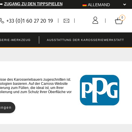
 ➡️
ZUGANG ZU DEN TIPPSPIELEN
+33 (0)1 60 27 20 19
SERIE-WERKZEUG
AUSSTATTUNG DER KAROSSERIEWERKSTATT
sse des Karosseriebauers zugeschnitten ist.
nologien basieren. Auf der Carross-Website
rung zum Füllen, die ideal ist, um Ihrer
olierung und zum Schutz Ihrer Oberfläche vor
rungen