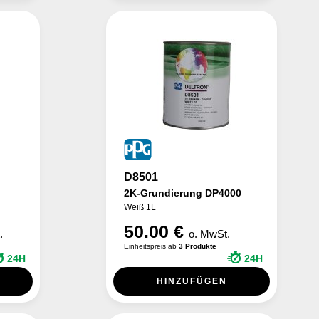
D8501
2K-Grundierung DP4000
Weiß 1L
50.00 €
.
o. MwSt.
Einheitspreis ab
3 Produkte
24H
24H
HINZUFÜGEN