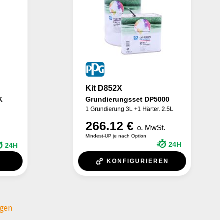
Kit D852X
K
Grundierungsset DP5000
1 Grundierung 3L +1 Härter. 2.5L
266.12 €
o. MwSt.
Mindest-UP je nach Option
24H
24H
KONFIGURIEREN
igen