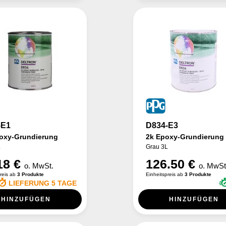
-E1
D834-E3
oxy-Grundierung
2k Epoxy-Grundierung
L
Grau 3L
18 €
126.50 €
o. MwSt.
o. MwSt
preis ab
3 Produkte
Einheitspreis ab
3 Produkte
LIEFERUNG 5 TAGE
HINZUFÜGEN
HINZUFÜGEN