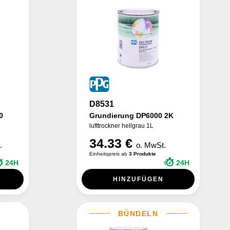
D8531
0
Grundierung DP6000 2K
lufttrockner hellgrau 1L
34.33 €
.
o. MwSt.
Einheitspreis ab
3 Produkte
24H
24H
HINZUFÜGEN