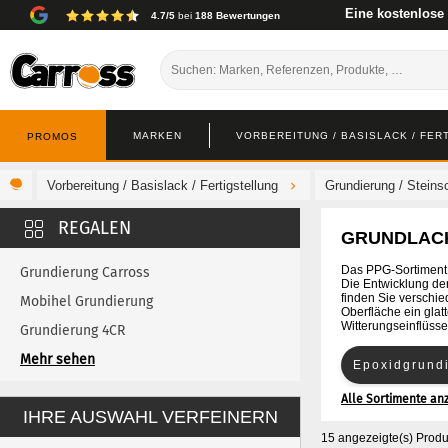
Eine kostenlose
4.7/5
bei
188 Bewertungen
MARKEN
VORBEREITUNG / BASISLACK / FER
PROMOS
Vorbereitung / Basislack / Fertigstellung
Grundierung / Steins
GRUNDLAC
Das PPG-Sortiment a
Grundierung Carross
Die Entwicklung der
finden Sie verschie
Mobihel Grundierung
Oberfläche ein glat
Witterungseinflüss
Grundierung 4CR
Cromax Grundierung
Mehr sehen
Epoxidgrund
De Beer Grundierung
Alle Sortimente an
Schnelle Gru
IHRE AUSWAHL VERFEINERN
Glasurit Grundierung
15 angezeigte(s) Produ
Lechler Grundierung