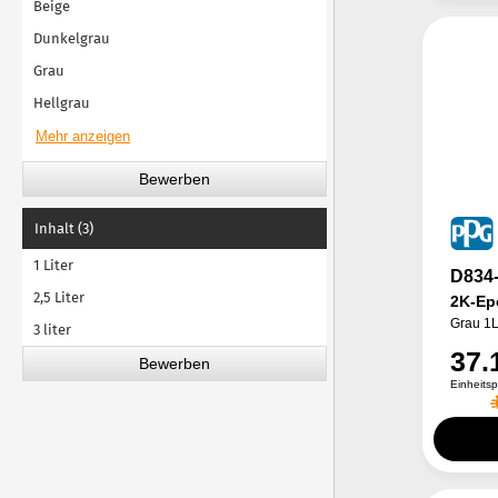
Beige
Dunkelgrau
Grau
Hellgrau
Inhalt (3)
1 Liter
D834
2,5 Liter
2K-Ep
Grau 1
3 liter
37.
Einheits