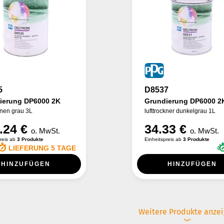
5
D8537
ierung DP6000 2K
Grundierung DP6000 2
cknen grau 3L
lufttrockner dunkelgrau 1L
.24 €
34.33 €
o. MwSt.
o. MwSt.
preis ab
3 Produkte
Einheitspreis ab
3 Produkte
LIEFERUNG 5 TAGE
HINZUFÜGEN
HINZUFÜGEN
Weitere Produkte anze
︾