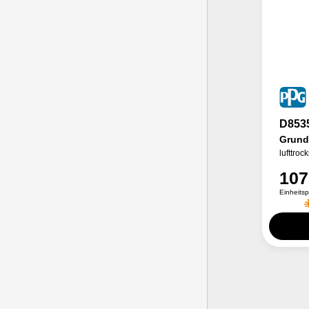
D853
Grund
lufttro
107
Einheits