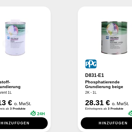
D831-E1
toff-
Phosphatierende
rundierung
Grundierung beige
rent 1L
2K - 1L
13 €
28.31 €
o. MwSt.
o. MwSt.
preis ab
3 Produkte
Einheitspreis ab
3 Produkte
24H
HINZUFÜGEN
HINZUFÜGEN