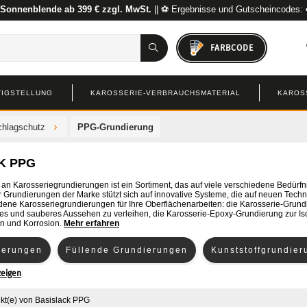
 Sonnenblende ab 399 € zzgl. MwSt.
|| ⚽ Ergebnisse und Gutscheincodes:
FARBCODE
TIGSTELLUNG
KAROSSERIE-VERBRAUCHSMATERIAL
KAROS
chlagschutz
PPG-Grundierung
K PPG
n Karosseriegrundierungen ist ein Sortiment, das auf viele verschiedene Bedürfni
 Grundierungen der Marke stützt sich auf innovative Systeme, die auf neuen Tech
dene Karosseriegrundierungen für Ihre Oberflächenarbeiten: die Karosserie-Grundie
tes und sauberes Aussehen zu verleihen, die Karosserie-Epoxy-Grundierung zur Is
en und Korrosion.
Mehr erfahren
ierungen
Füllende Grundierungen
Kunststoffgrundie
zeigen
ndierungen und aidry
Washprimer
kt(e)
von
Basislack PPG