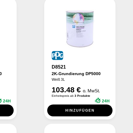
D8521
0
2K-Grundierung DP5000
Weiß 3L
103.48 €
o. MwSt.
Einheitspreis ab
3 Produkte
24H
24H
HINZUFÜGEN