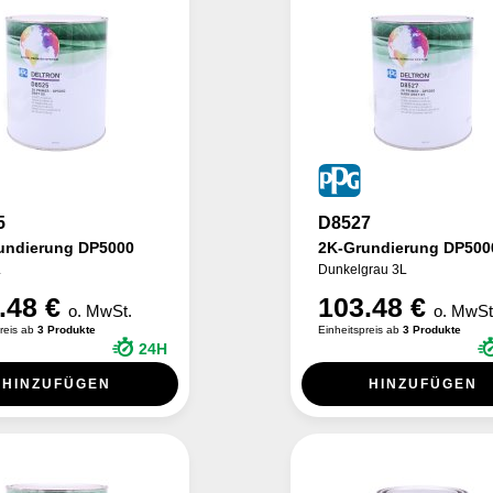
5
D8527
undierung DP5000
2K-Grundierung DP500
L
Dunkelgrau 3L
.48 €
103.48 €
o. MwSt.
o. MwSt
preis ab
3 Produkte
Einheitspreis ab
3 Produkte
24H
HINZUFÜGEN
HINZUFÜGEN