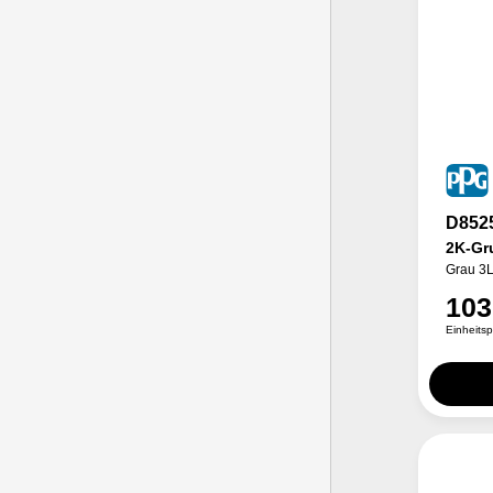
D852
2K-Gr
Grau 3
103
Einheits