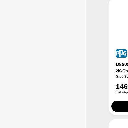
D850
2K-Gr
Grau 3
146
Einheits