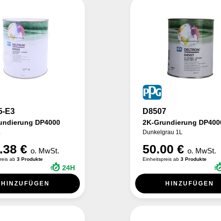
5-E3
D8507
undierung DP4000
2K-Grundierung DP400
L
Dunkelgrau 1L
.38 €
50.00 €
o. MwSt.
o. MwSt.
preis ab
3 Produkte
Einheitspreis ab
3 Produkte
24H
HINZUFÜGEN
HINZUFÜGEN