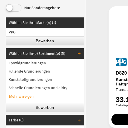
Lesonal Primer
Nur Sonderangebote
MaxMeyer Grundierung
Wählen Sie Ihre Marke(n) (1)
Nexa Autocolor Grundierung
PPG
Grundierung R-M
Grundierung Sikkens
Spies Hecker Grundierung
Wählen Sie Ihr(e) Sortiment(e) (5)
Standox Grundierung
Epoxidgrundierungen
Füllende Grundierungen
D820
Kunsts
Kunststoffgrundierungen
Haftg
Schnelle Grundierungen und aidry
Transpa
33.
Einheits
Farbe (6)