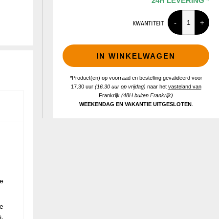
24H LEVERING *
KWANTITEIT
IN WINKELWAGEN
*Product(en) op voorraad en bestelling gevalideerd voor
17.30 uur
(16.30 uur op vrijdag)
naar het
vasteland van
Frankrijk
(48H buiten Frankrijk)
WEEKENDAG EN VAKANTIE UITGESLOTEN
.
ke
le
s.