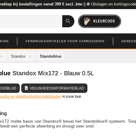
neklep bij bestellingen vanaf 399 € excl. btw
|| ⚽ Uitslagen en kortingscod
KLEURCODE
RKING
VERBRUIKSARTIKELEN VOOR CARROSSERIE
GEREED
Standox
Standoblue
blue
Standox
Mix172
- Blauw 0.5L
ENSBLAD
VEILIGHEIDSINFORMATIEBLAD
ische en veiligheidsinformatiebladen
in jouw taal.
ing
x172 matte basis van Standox® bevat het Standoblue® systeem. Toe
, biedt een perfecte afwerking en droogt zeer snel.