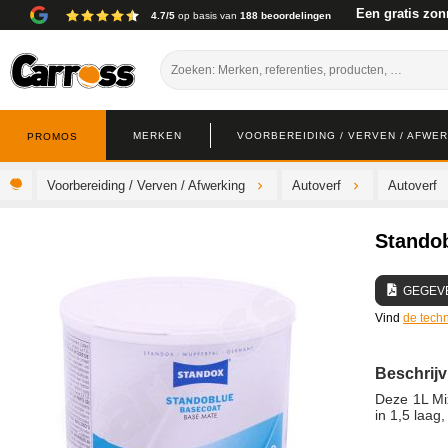
Een gratis zon
4.7/5
op basis van
188 beoordelingen
MERKEN
VOORBEREIDING / VERVEN / AFWE
PROMOS
Voorbereiding / Verven / Afwerking
Autoverf
Autoverf
Stando
GEGEV
Vind
de techn
Beschrijv
Deze 1L Mi
in 1,5 laag