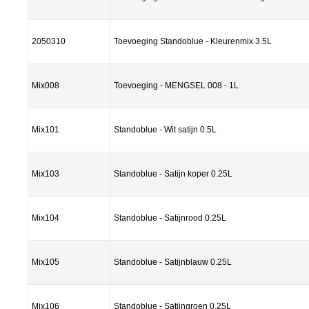
2050310
Toevoeging Standoblue - Kleurenmix 3.5L
Mix008
Toevoeging - MENGSEL 008 - 1L
Mix101
Standoblue - Wit satijn 0.5L
Mix103
Standoblue - Satijn koper 0.25L
Mix104
Standoblue - Satijnrood 0.25L
Mix105
Standoblue - Satijnblauw 0.25L
Mix106
Standoblue - Satijngroen 0.25L