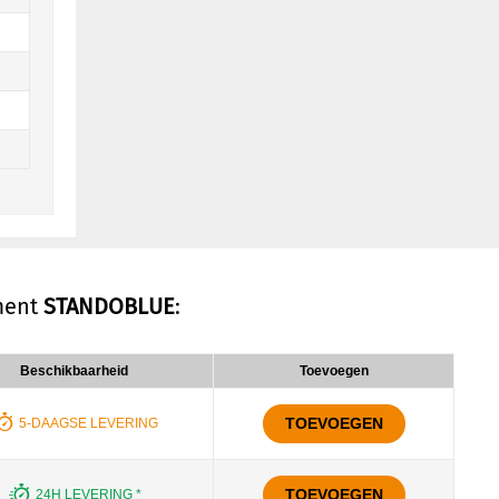
iment
STANDOBLUE
:
Beschikbaarheid
Toevoegen
TOEVOEGEN
5-DAAGSE LEVERING
TOEVOEGEN
24H LEVERING *