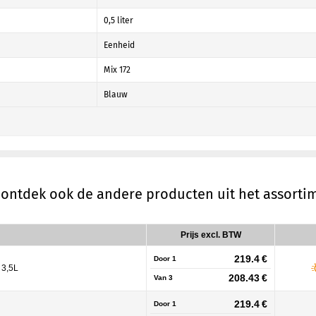
0,5 liter
Eenheid
Mix 172
Blauw
, ontdek ook de andere producten uit het assort
Prijs excl. BTW
219.4 €
Door 1
 3,5L
208.43 €
Van
3
219.4 €
Door 1