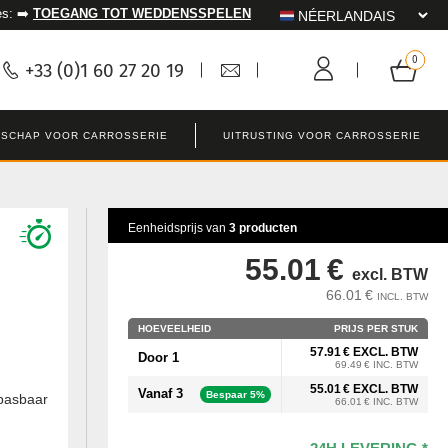
es: ➡️
TOEGANG TOT WEDDENSSPELEN
+33 (0)1 60 27 20 19
SCHAP VOOR CARROSSERIE
UITRUSTING VOOR CARROSSERIE
Eenheidsprijs van
3 producten
55.01 €
excl. BTW
66.01 €
INCL. BTW
HOEVEELHEID
PRIJS PER STUK
57.91 € EXCL. BTW
Door 1
69.49 € INC. BTW
55.01 € EXCL. BTW
Vanaf 3
Bespaar 5%
pasbaar
66.01 € INC. BTW