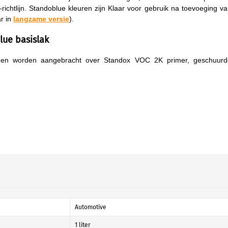
chtlijn. Standoblue kleuren zijn Klaar voor gebruik na toevoeging v
ar in
langzame versie
).
ue basislak
nnen worden aangebracht over Standox VOC 2K primer, geschuurd
Automotive
1 liter