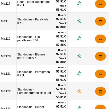
57.91 €
Rood - parel transparant
Mix117
0.25L
Van
3
55.01 €
Door 1
92.51 €
Standoblue - Parelviolet
Mix118
0.5L
Van
3
87.88 €
Door 1
92.51 €
Standoblue - Fijn
Mix119
parelblauw 0.5L
Van
3
87.88 €
Door 1
92.51 €
Standoblue - Blauwe
Mix120
parel groot 0.5L
Van
3
87.88 €
Door 1
57.91 €
Standoblue - Parelgroen
Mix121
0.25L
Van
3
55.01 €
Door 1
57.91 €
Standoblue -
Mix122
Parelmoergroen fijn 0.25L
Van
3
55.01 €
Door 1
92.51 €
Standoblue - Helder
Mix123