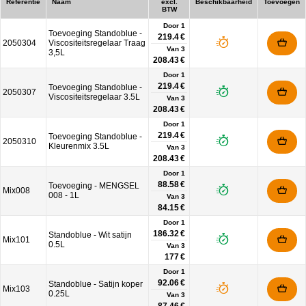
Referentie
Naam
excl.
Beschikbaarheid
Toevoegen
BTW
Door 1
Toevoeging Standoblue -
219.4 €
2050304
Viscositeitsregelaar Traag
Van
3
3,5L
208.43 €
Door 1
219.4 €
Toevoeging Standoblue -
2050307
Viscositeitsregelaar 3.5L
Van
3
208.43 €
Door 1
219.4 €
Toevoeging Standoblue -
2050310
Kleurenmix 3.5L
Van
3
208.43 €
Door 1
88.58 €
Toevoeging - MENGSEL
Mix008
008 - 1L
Van
3
84.15 €
Door 1
186.32 €
Standoblue - Wit satijn
Mix101
0.5L
Van
3
177 €
Door 1
92.06 €
Standoblue - Satijn koper
Mix103
0.25L
Van
3