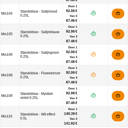
87.46 €
Door 1
92.06 €
Standoblue - Satijnrood
Mix104
0.25L
Van
3
87.46 €
Door 1
92.06 €
Standoblue - Satijnblauw
Mix105
0.25L
Van
3
87.46 €
Door 1
92.06 €
Standoblue - Satijngroen
Mix106
0.25L
Van
3
87.46 €
Door 1
92.06 €
Standoblue - Fluweelroze
Mix108
0.25L
Van
3
87.46 €
Door 1
92.06 €
Standoblue - Mystiek
Mix109
violet 0.25L
Van
3
87.46 €
Door 1
149.39 €
Standoblue - Wit effect
Mix110
0.5L
Van
3
141.92 €