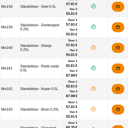
57.91 €
Mix158
Standoblue - Geel 0.5L
Van
3
55.01 €
Door 1
57.91 €
Standoblue - Donkergeel
Mix159
0.25L
Van
3
55.01 €
Door 1
57.91 €
Standoblue - Oranje
Mix160
0.25L
Van
3
55.01 €
Door 1
92.61 €
Standoblue - Rode oxide
Mix161
0.5L
Van
3
87.98 €
Door 1
92.61 €
Mix162
Standoblue - Koper 0.5L
Van
3
87.98 €
Door 1
57.91 €
Mix163
Standoblue - Bruin 0.25L
Van
3
55.01 €
Door 1
84.35 €