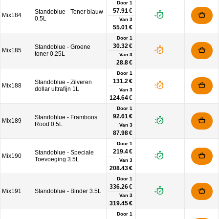
Door 1
57.91 €
Standoblue - Toner blauw
Mix184
0.5L
Van
3
55.01 €
Door 1
30.32 €
Standoblue - Groene
Mix185
toner 0,25L
Van
3
28.8 €
Door 1
131.2 €
Standoblue - Zilveren
Mix188
dollar ultrafijn 1L
Van
3
124.64 €
Door 1
92.61 €
Standoblue - Framboos
Mix189
Rood 0.5L
Van
3
87.98 €
Door 1
219.4 €
Standoblue - Speciale
Mix190
Toevoeging 3.5L
Van
3
208.43 €
Door 1
336.26 €
Mix191
Standoblue - Binder 3.5L
Van
3
319.45 €
Door 1