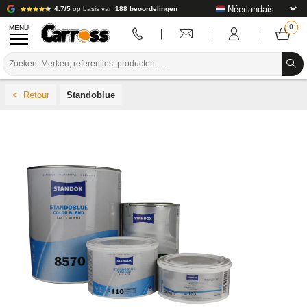
4.7/5
op basis van
188 beoordelingen
MENU
PROMOTIES
Standoblue
KLEURCODE
MERKEN
VOORBEREIDING / VERVEN / AFWERKING
VERBRUIKSARTIKELEN VOOR CARROSSERIE
GEREEDSCHAP VOOR CARROSSERIE
UITRUSTING VOOR CARROSSERIE
LABORATORIUMINSTALLATIE
HANDLEIDING & ADVIES