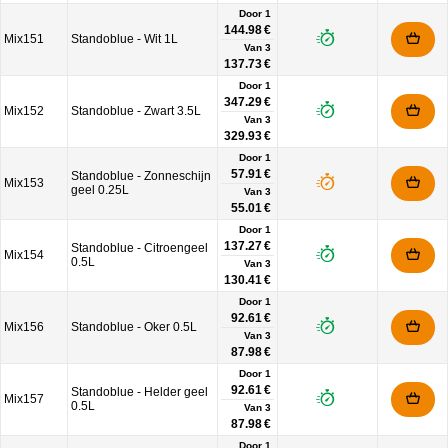
Door 1
144.98 €
Mix151
Standoblue - Wit 1L
Van
3
137.73 €
Door 1
347.29 €
Mix152
Standoblue - Zwart 3.5L
Van
3
329.93 €
Door 1
57.91 €
Standoblue - Zonneschijn
Mix153
geel 0.25L
Van
3
55.01 €
Door 1
137.27 €
Standoblue - Citroengeel
Mix154
0.5L
Van
3
130.41 €
Door 1
92.61 €
Mix156
Standoblue - Oker 0.5L
Van
3
87.98 €
Door 1
92.61 €
Standoblue - Helder geel
Mix157
0.5L
Van
3
87.98 €
Door 1