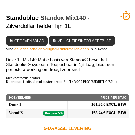
WIE ZIJN WIJ?
Standoblue
Standox
Mix140
-
Zilverdollar helder fijn 1L
GEGEVENSBLAD
VEILIGHEIDSINFORMATIEBLAD
Vind
de technische en veiligheidsinformatiebladen
in jouw taal.
Deze 1L Mix140 Matte basis van Standox® bevat het
Standoblue® systeem. Toepasbaar in 1,5 laag, biedt een
perfecte afwerking en droogt zeer snel.
Niet-contractuele foto's
Dit product is uitsluitend bestemd voor ALLEEN VOOR PROFESSIONEEL GEBRUIK
HOEVEELHEID
PRIJS PER STUK
Door 1
161.52 € EXCL. BTW
Vanaf 3
153.44 € EXCL. BTW
Bespaar 5%
5-DAAGSE LEVERING