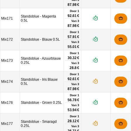
87.98 €
Door 1
92.61 €
Standoblue - Magenta
Mix171
0.5L
Van
3
87.98 €
Door 1
57.91 €
Mix172
Standoblue - Blauw 0.5L
Van
3
55.01 €
Door 1
30.32 €
Standoblue - Azuurblauw
Mix173
0.25L
Van
3
28.8 €
Door 1
92.61 €
Standoblue - Iris Blauw
Mix174
0.5L
Van
3
87.98 €
Door 1
56.78 €
Mix176
Standoblue - Groen 0.25L
Van
3
53.94 €
Door 1
28.12 €
Standoblue - Smaragd
Mix177
0.25L
Van
3