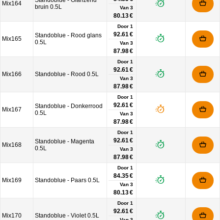
Standoblue - Glanzend
Mix164
bruin 0.5L
Van
3
80.13 €
Door 1
92.61 €
Standoblue - Rood glans
Mix165
0.5L
Van
3
87.98 €
Door 1
92.61 €
Mix166
Standoblue - Rood 0.5L
Van
3
87.98 €
Door 1
92.61 €
Standoblue - Donkerrood
Mix167
0.5L
Van
3
87.98 €
Door 1
92.61 €
Standoblue - Magenta
Mix168
0.5L
Van
3
87.98 €
Door 1
84.35 €
Mix169
Standoblue - Paars 0.5L
Van
3
80.13 €
Door 1
92.61 €
Mix170
Standoblue - Violet 0.5L
Van
3