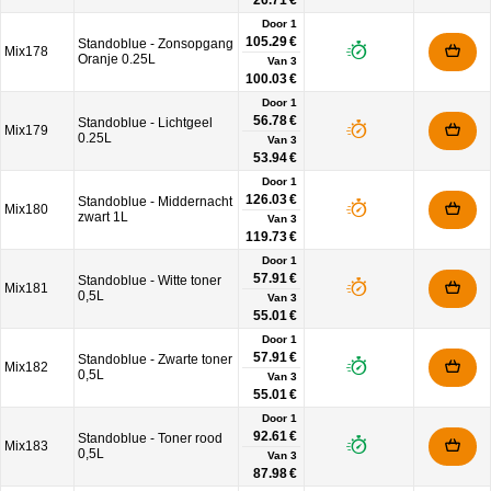
26.71 €
Door 1
105.29 €
Standoblue - Zonsopgang
Mix178
Oranje 0.25L
Van
3
100.03 €
Door 1
56.78 €
Standoblue - Lichtgeel
Mix179
0.25L
Van
3
53.94 €
Door 1
126.03 €
Standoblue - Middernacht
Mix180
zwart 1L
Van
3
119.73 €
Door 1
57.91 €
Standoblue - Witte toner
Mix181
0,5L
Van
3
55.01 €
Door 1
57.91 €
Standoblue - Zwarte toner
Mix182
0,5L
Van
3
55.01 €
Door 1
92.61 €
Standoblue - Toner rood
Mix183
0,5L
Van
3
87.98 €