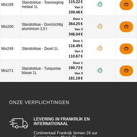
115.22 €
Standoblue - Toevoeging
Mix199
metaal 1L
Van
3
109.46 €
Door 1
364.25 €
Standoblue - Doorzichtig
Mix200
aluminium 3,5 l
Van
3
346.04 €
Door 1
116.49 €
Mix248
Standoblue - Zwart 1L
Van
3
110.67 €
Door 1
190.73 €
Standoblue - Turquoise
Mix271
blauw 1L
Van
3
181.19 €
ONZE VERPLICHTINGEN
LEVERING IN FRANKRIJK EN
INTERNATIONAAL
Continentaal Frankrijk binnen 24 uur