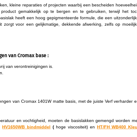
erken, kleine reparaties of projecten waarbij een bescheiden hoeveelhe
t product gemakkelijk op te bergen en te gebruiken, terwijl het to
slak heeft een hoog gepigmenteerde formule, die een uitzonderlij
t zorgt voor een gelijkmatige, dekkende afwerking, zelfs op moeilij
gen van Cromax base :
ij van verontreinigingen is.
n.
 mengen van Cromax 1401W matte basis, met de juiste Verf verharder 
peratuur en vochtigheid, moeten de basislakken gemengd worden me
),
HV1650WB bindmiddel
(
hoge viscositeit) en
HT/FH WB400 Kleu