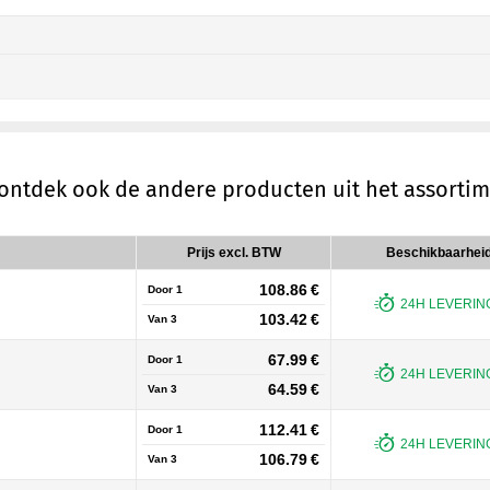
 ontdek ook de andere producten uit het assorti
Prijs excl. BTW
Beschikbaarhei
108.86 €
Door 1
24H LEVERING
103.42 €
Van
3
67.99 €
Door 1
24H LEVERING
64.59 €
Van
3
112.41 €
Door 1
24H LEVERING
106.79 €
Van
3