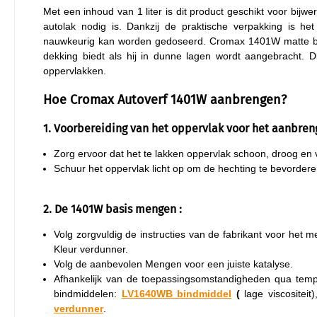
Met een inhoud van 1 liter is dit product geschikt voor bijw
autolak nodig is. Dankzij de praktische verpakking is he
nauwkeurig kan worden gedoseerd. Cromax 1401W matte basi
dekking biedt als hij in dunne lagen wordt aangebracht. Di
oppervlakken.
Hoe Cromax Autoverf 1401W aanbrengen?
1. Voorbereiding van het oppervlak voor het aanbren
Zorg ervoor dat het te lakken oppervlak schoon, droog en vr
Schuur het oppervlak licht op om de hechting te bevordere
2. De 1401W basis mengen :
Volg zorgvuldig de instructies van de fabrikant voor het
Kleur verdunner.
Volg de aanbevolen Mengen voor een juiste katalyse.
Afhankelijk van de toepassingsomstandigheden qua tem
bindmiddelen:
LV1640WB bindmiddel
(
lage viscositeit
verdunner
.