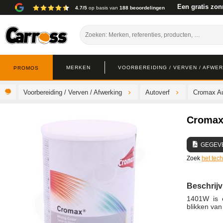
Een gratis zon
4.7/5
op basis van
188 beoordelingen
MERKEN
VOORBEREIDING / VERVEN / AFWE
PROMOS
Voorbereiding / Verven / Afwerking
Autoverf
Cromax Au
Cromax
GEGEV
Zoek
het tec
Beschrijv
1401W is e
blikken van 