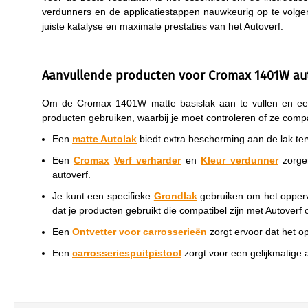
verdunners en de applicatiestappen nauwkeurig op te volg
juiste katalyse en maximale prestaties van het Autoverf.
Aanvullende producten voor Cromax 1401W au
Om de Cromax 1401W matte basislak aan te vullen en een 
producten gebruiken, waarbij je moet controleren of ze compa
Een
matte Autolak
biedt extra bescherming aan de lak terw
Een
Cromax
Verf verharder
en
Kleur verdunner
zorgen
autoverf.
Je kunt een specifieke
Grondlak
gebruiken om het oppervl
dat je producten gebruikt die compatibel zijn met Autoverf 
Een
Ontvetter voor carrosserieën
zorgt ervoor dat het op
Een
carrosseriespuitpistool
zorgt voor een gelijkmatige a