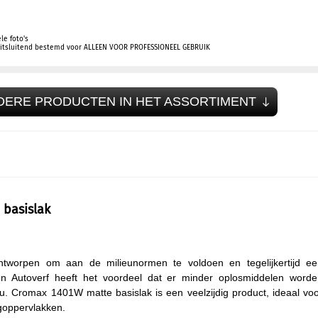
le foto's
 uitsluitend bestemd voor ALLEEN VOOR PROFESSIONEEL GEBRUIK
DERE PRODUCTEN IN HET ASSORTIMENT
 basislak
ntworpen om aan de milieunormen te voldoen en tegelijkertijd ee
gen Autoverf heeft het voordeel dat er minder oplosmiddelen word
eu. Cromax 1401W matte basislak is een veelzijdig product, ideaal vo
goppervlakken.