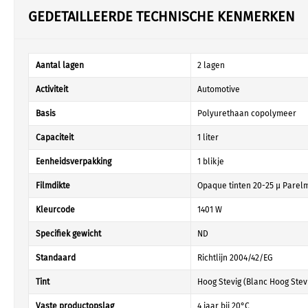
GEDETAILLEERDE TECHNISCHE KENMERKEN
Aantal lagen
2 lagen
Activiteit
Automotive
Basis
Polyurethaan copolymeer
Capaciteit
1 liter
Eenheidsverpakking
1 blikje
Filmdikte
Opaque tinten 20-25 µ Parelmo
Kleurcode
1401 W
Specifiek gewicht
ND
Standaard
Richtlijn 2004/42/EG
Tint
Hoog Stevig (Blanc Hoog Stev
Vaste productopslag
4 jaar bij 20°C