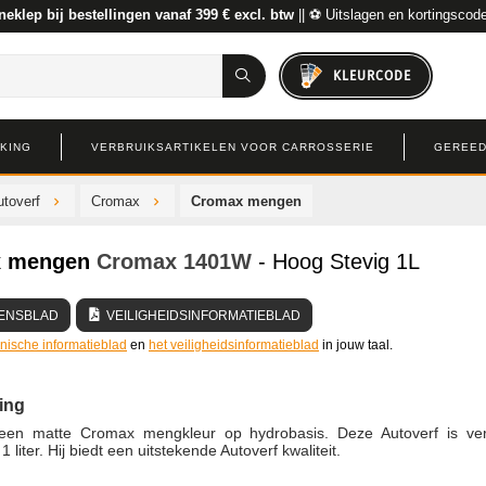
neklep bij bestellingen vanaf 399 € excl. btw
|| ⚽ Uitslagen en kortingscod
KLEURCODE
RKING
VERBRUIKSARTIKELEN VOOR CARROSSERIE
GEREED
toverf
Cromax
Cromax mengen
 mengen
Cromax
1401W
- Hoog Stevig 1L
ENSBLAD
VEILIGHEIDSINFORMATIEBLAD
hnische informatieblad
en
het veiligheidsinformatieblad
in jouw taal.
ing
en matte Cromax mengkleur op hydrobasis. Deze Autoverf is ver
1 liter. Hij biedt een uitstekende Autoverf kwaliteit.