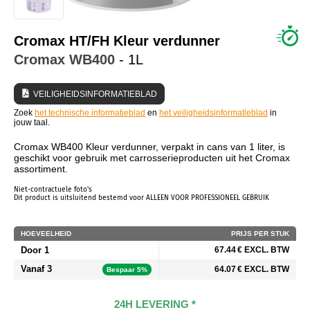
WIE ZIJN WIJ?
Cromax HT/FH Kleur verdunner
Cromax
WB400
- 1L
VEILIGHEIDSINFORMATIEBLAD
Zoek
het technische informatieblad
en
het veiligheidsinformatieblad
in
jouw taal.
Cromax WB400 Kleur verdunner, verpakt in cans van 1 liter, is
geschikt voor gebruik met carrosserieproducten uit het Cromax
assortiment.
Niet-contractuele foto's
Dit product is uitsluitend bestemd voor ALLEEN VOOR PROFESSIONEEL GEBRUIK
HOEVEELHEID
PRIJS PER STUK
Door 1
67.44 € EXCL. BTW
Vanaf 3
64.07 € EXCL. BTW
Bespaar 5%
24H LEVERING *