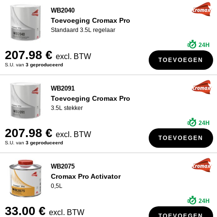
WB2040
Toevoeging Cromax Pro
Standaard 3.5L regelaar
24H
207.98 €
excl. BTW
TOEVOEGEN
S.U. van
3 geproduceerd
WB2091
Toevoeging Cromax Pro
3.5L stekker
24H
207.98 €
excl. BTW
TOEVOEGEN
S.U. van
3 geproduceerd
WB2075
Cromax Pro Activator
0,5L
24H
33.00 €
excl. BTW
TOEVOEGEN