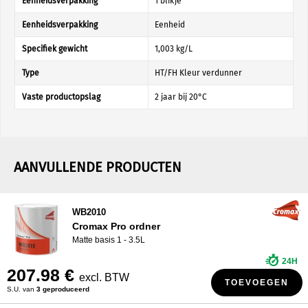
Eenheidsverpakking
1 blikje
Eenheidsverpakking
Eenheid
Specifiek gewicht
1,003 kg/L
Type
HT/FH Kleur verdunner
Vaste productopslag
2 jaar bij 20°C
AANVULLENDE PRODUCTEN
WB2010
Cromax Pro ordner
Matte basis 1 - 3.5L
24H
207.98 €
excl. BTW
TOEVOEGEN
S.U. van
3 geproduceerd