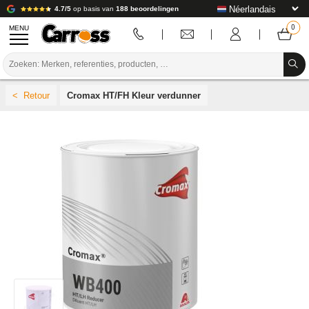
4.7/5
op basis van
188 beoordelingen
MENU
PROMOTIES
Cromax HT/FH Kleur verdunner
KLEURCODE
MERKEN
VOORBEREIDING / VERVEN / AFWERKING
VERBRUIKSARTIKELEN VOOR CARROSSERIE
GEREEDSCHAP VOOR CARROSSERIE
UITRUSTING VOOR CARROSSERIE
LABORATORIUMINSTALLATIE
HANDLEIDING & ADVIES